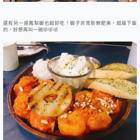
還有另一道鳳梨蝦也超好吃！蝦子非常新鮮肥美，超級下飯
的，好想再叫一碗🤣🤣🤣