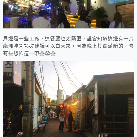
周邊是一些工廠，這餐廳也太隱匿，誰會知道這邊有一片
綠洲哇🤣🤣🤣建議可以白天來，因為晚上其實滿暗的，會
有些恐怖這一帶😱😱😱