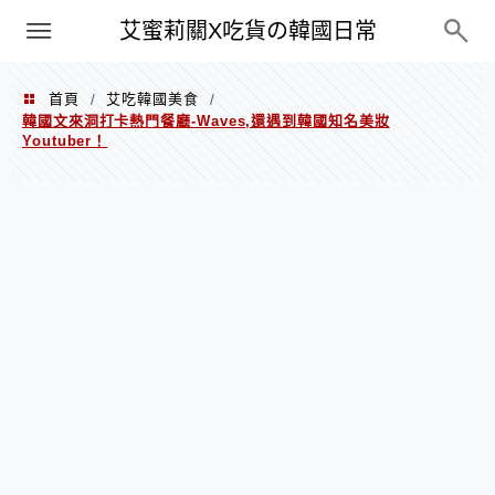
PXN
艾蜜莉關X吃貨の韓國日常
首頁
艾吃韓國美食
/
/
韓國文來洞打卡熱門餐廳-Waves,還遇到韓國知名美妝
Youtuber！