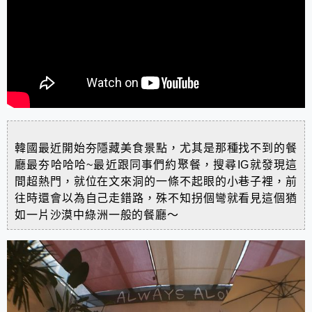
韓國最近開始夯隱藏美食景點，尤其是那種找不到的餐
廳最夯哈哈哈~最近跟同事們約聚餐，搜尋IG就發現這
間超熱門，就位在文來洞的一條不起眼的小巷子裡，前
往時還會以為自己走錯路，殊不知拐個彎就看見這個猶
如一片沙漠中綠洲一般的餐廳～