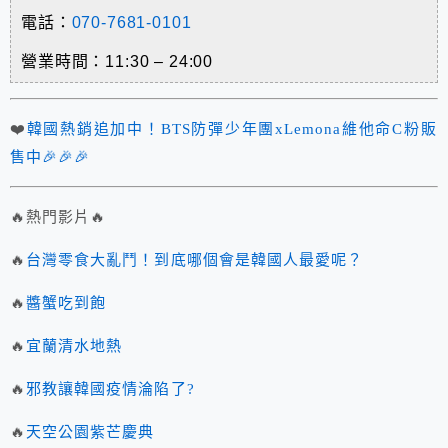
電話：
070-7681-0101
營業時間：11:30 – 24:00
❤️
韓國熱銷追加中！BTS防彈少年團xLemona維他命C粉販
售中🎉🎉🎉
🔥熱門影片🔥
🔥
台灣零食大亂鬥！到底哪個會是韓國人最愛呢？
🔥
醬蟹吃到飽
🔥
宜蘭清水地熱
🔥
邪教讓韓國疫情淪陷了?
🔥
天空公園紫芒慶典