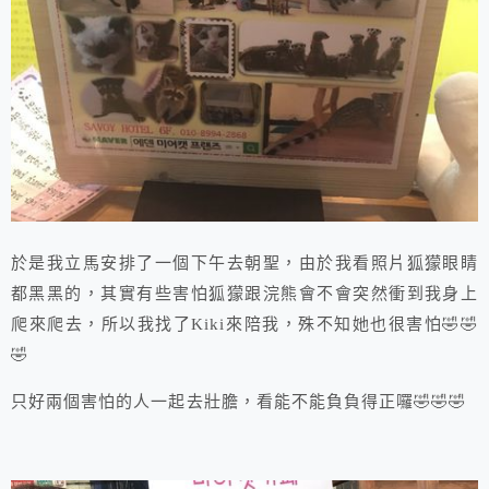
於是我立馬安排了一個下午去朝聖，由於我看照片狐獴眼睛
都黑黑的，其實有些害怕狐獴跟浣熊會不會突然衝到我身上
爬來爬去，所以我找了Kiki來陪我，殊不知她也很害怕🤣🤣
🤣
只好兩個害怕的人一起去壯膽，看能不能負負得正囉🤣🤣🤣