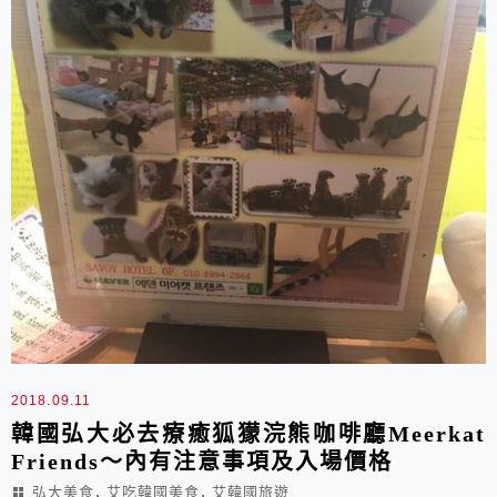
2018.09.11
韓國弘大必去療癒狐獴浣熊咖啡廳Meerkat
Friends～內有注意事項及入場價格
,
,
弘大美食
艾吃韓國美食
艾韓國旅遊