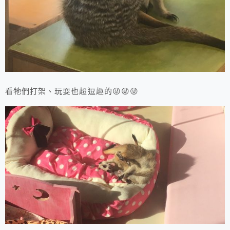
看牠們打架、玩耍也超逗趣的😜😜😜