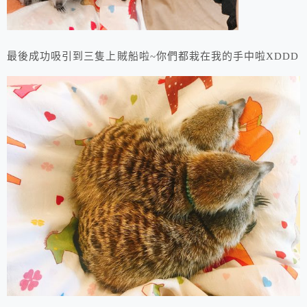
最後成功吸引到三隻上賊船啦~你們都栽在我的手中啦XDDD