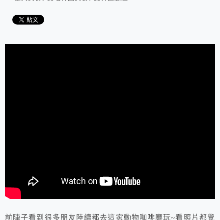
前陣子看到很多朋友陸續都去這家動物咖啡廳玩~看照片都覺