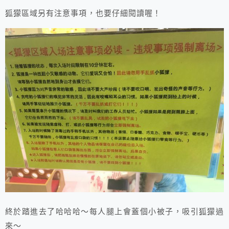
狐獴區域另有注意事項，也要仔細閱讀喔！
終於踏進去了哈哈哈～每人腿上會蓋個小被子，吸引狐獴過
來～