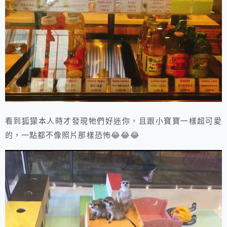
看到狐獴本人時才發現牠們好迷你，且跟小寶寶一樣超可愛
的，一點都不像照片那樣恐怖😂😂😂