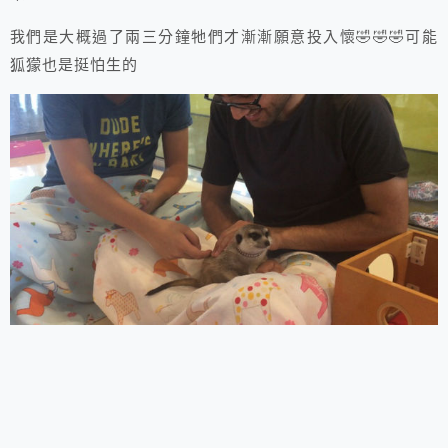
我們是大概過了兩三分鐘牠們才漸漸願意投入懷🤣🤣🤣可能
狐獴也是挺怕生的