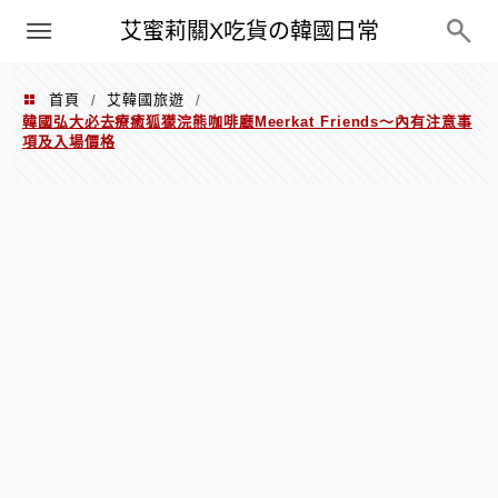
PXN
艾蜜莉關X吃貨の韓國日常
首頁
艾韓國旅遊
/
/
韓國弘大必去療癒狐獴浣熊咖啡廳Meerkat Friends～內有注意事
項及入場價格