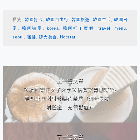
標籤:
韓國打卡
,
韓國自由行
,
韓國旅遊
,
韓國生活
,
韓國日
常
,
韓國遊學
,
korea
,
韓國打工度假
,
travel
,
menu
,
seoul
,
雞排
,
建大美食
,
Hotstar
相連文章
上一篇文章
🌸韓國梨花女子大學🌸優質文青咖啡館-
꽃피다,이화다방梨花茶房（適合閱讀、
附檯燈、充電插座）
下一篇文章