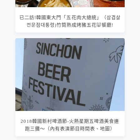
已二訪!韓國東大門「五花肉大總統」（삼겹살
전문점대통령)竹筒熟成烤豬五花🐷餐廳!
2018韓國新村啤酒節-火熱星期五啤酒美食連
跑三攤～（內有表演節目時間表、地圖）