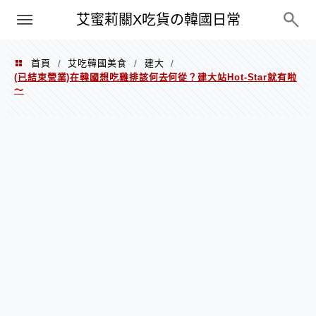
PXN
艾蜜莉關X吃貨の韓國日常
首頁
艾吃韓國美食
建大
/
/
/
(已結束營業)在韓國想吃雞排該何去何從？建大站Hot-Star就有啦
～