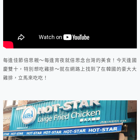
每逢佳節倍思親～每逢宵夜就倍思念台灣的美食！今天逢國
慶雙十，特別想吃雞排～就在網路上找到了在韓國的豪大大
雞排，立馬來吃吃！