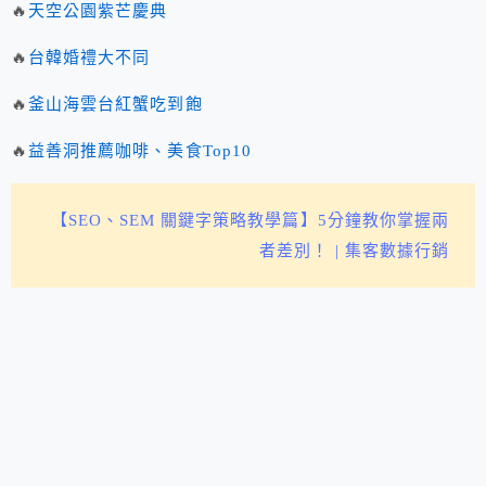
🔥
天空公園紫芒慶典
🔥
台韓婚禮大不同
🔥
釜山海雲台紅蟹吃到飽
🔥
益善洞推薦咖啡、美食Top10
【SEO、SEM 關鍵字策略教學篇】5分鐘教你掌握兩
者差別！ | 集客數據行銷