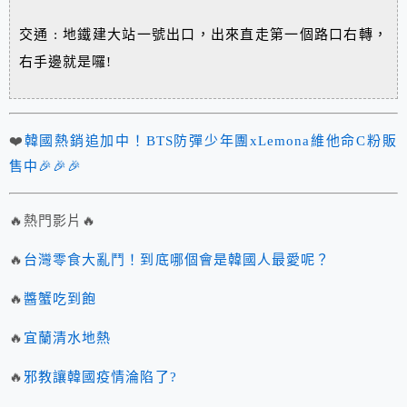
交通 : 地鐵建大站一號出口，出來直走第一個路口右轉，
右手邊就是囉!
❤️
韓國熱銷追加中！BTS防彈少年團xLemona維他命C粉販
售中🎉🎉🎉
🔥熱門影片🔥
🔥
台灣零食大亂鬥！到底哪個會是韓國人最愛呢？
🔥
醬蟹吃到飽
🔥
宜蘭清水地熱
🔥
邪教讓韓國疫情淪陷了?