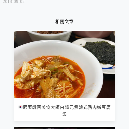
2018-09-02
治！
相關文章
跟著韓國美食大師白鍾元煮韓式豬肉嫩豆腐
鍋