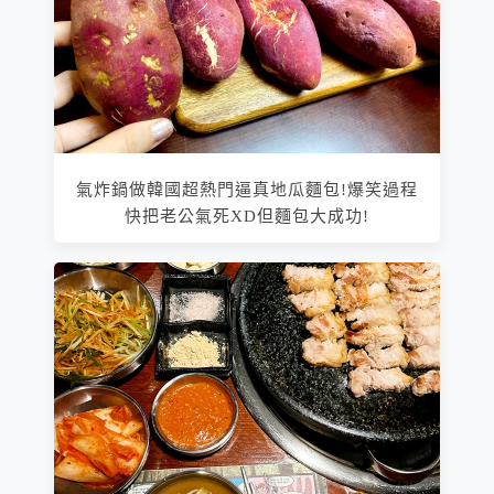
氣炸鍋做韓國超熱門逼真地瓜麵包!爆笑過程
快把老公氣死XD但麵包大成功!