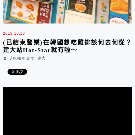
2018.10.10
(已結束營業)在韓國想吃雞排該何去何從？
建大站Hot-Star就有啦～
,
艾吃韓國美食
建大