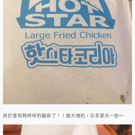
終於拿到熱呼呼的雞排了！！蠻大塊的，比手掌大一些～