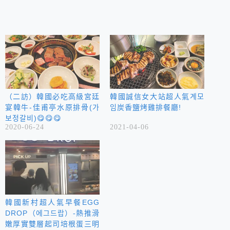
（二訪）韓國必吃高級宮廷
韓國誠信女大站超人氣계모
宴韓牛-佳甫亭水原排骨(가
임炭香鹽烤雞排餐廳!
보정갈비)😋😋😋
2020-06-24
2021-04-06
韓國新村超人氣早餐EGG
DROP（에그드랍）-熱推滑
嫩厚實雙層起司培根蛋三明