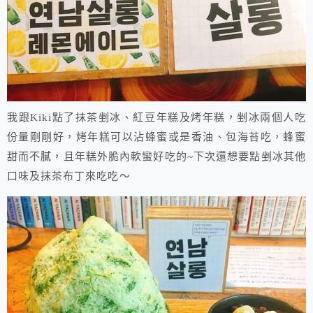
我跟Kiki點了抹茶剉冰、紅豆年糕及烤年糕，剉冰兩個人吃
份量剛剛好，烤年糕可以沾蜂蜜或是香油、包海苔吃，蜂蜜
甜而不膩，且年糕外脆內軟蠻好吃的~下次還想要點剉冰其他
口味及抹茶布丁來吃吃～