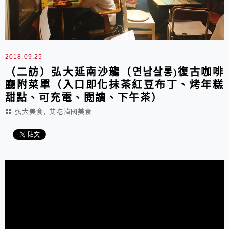
2018.09.25
（二訪）弘大延南沙龍（연남살롱)復古咖啡
廳附菜單（入口即化抹茶紅豆布丁、烤年糕
甜點、可充電、閱讀、下午茶）
,
弘大美食
艾吃韓國美食