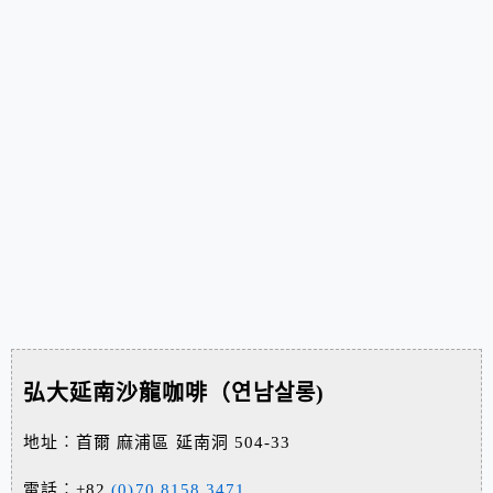
弘大延南沙龍咖啡（연남살롱)
地址︰首爾 麻浦區 延南洞 504-33
電話︰+82
(0)70 8158 3471