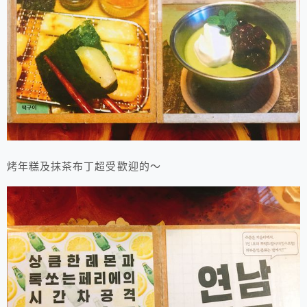
烤年糕及抹茶布丁超受歡迎的～