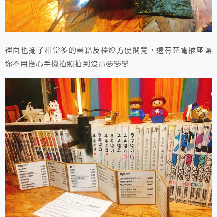
裡面也擺了相當多的書籍及檯燈方便閱覽，還有充電插座讓
你不用擔心手機拍照拍到沒電🤣🤣🤣