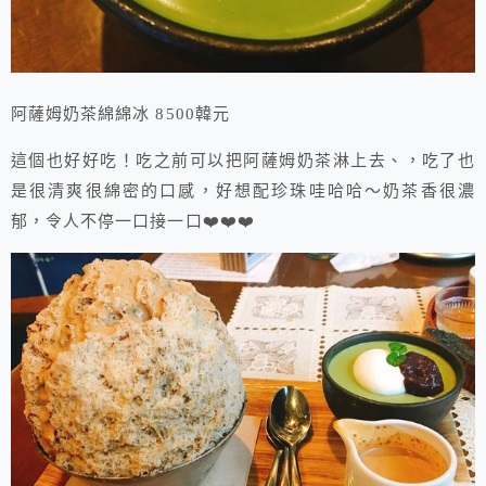
阿薩姆奶茶綿綿冰 8500韓元
這個也好好吃！吃之前可以把阿薩姆奶茶淋上去、，吃了也
是很清爽很綿密的口感，好想配珍珠哇哈哈～奶茶香很濃
郁，令人不停一口接一口❤️❤️❤️