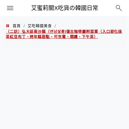
PXN
艾蜜莉關X吃貨の韓國日常
首頁
艾吃韓國美食
/
/
（二訪）弘大延南沙龍（연남살롱)復古咖啡廳附菜單（入口即化抹
茶紅豆布丁、烤年糕甜點、可充電、閱讀、下午茶）