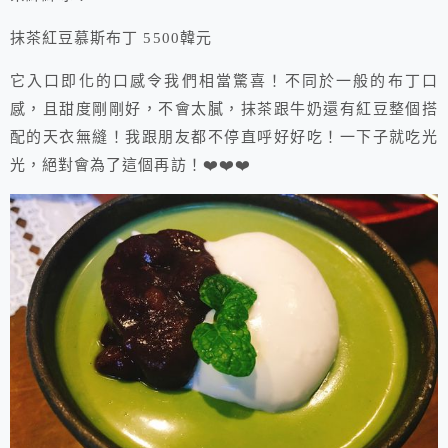
抹茶紅豆慕斯布丁 5500韓元
它入口即化的口感令我們相當驚喜！不同於一般的布丁口
感，且甜度剛剛好，不會太膩，抹茶跟牛奶還有紅豆整個搭
配的天衣無縫！我跟朋友都不停直呼好好吃！一下子就吃光
光，絕對會為了這個再訪！❤️❤️❤️