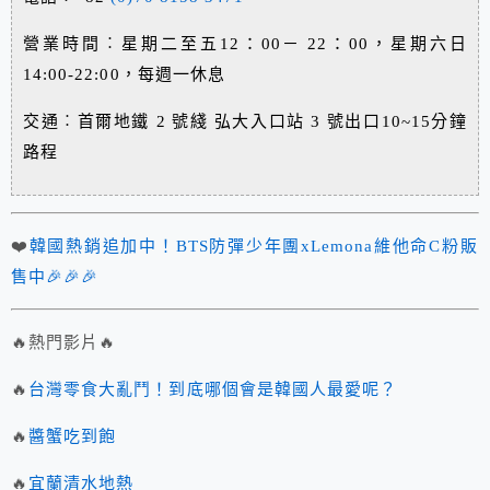
營業時間︰星期二至五12：00－ 22：00，星期六日
14:00-22:00，每週一休息
交通︰首爾地鐵 2 號綫 弘大入口站 3 號出口10~15分鐘
路程
❤️
韓國熱銷追加中！BTS防彈少年團xLemona維他命C粉販
售中🎉🎉🎉
🔥熱門影片🔥
🔥
台灣零食大亂鬥！到底哪個會是韓國人最愛呢？
🔥
醬蟹吃到飽
🔥
宜蘭清水地熱