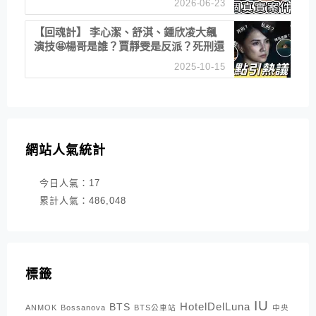
2026-06-23
【回魂計】 李心潔、舒淇、鍾欣凌大飆
演技🤩楊哥是誰？賈靜雯是反派？死刑還
是私刑正義
2025-10-15
網站人氣統計
今日人氣：
17
累計人氣：
486,048
標籤
IU
HotelDelLuna
BTS
ANMOK
Bossanova
BTS公車站
中央