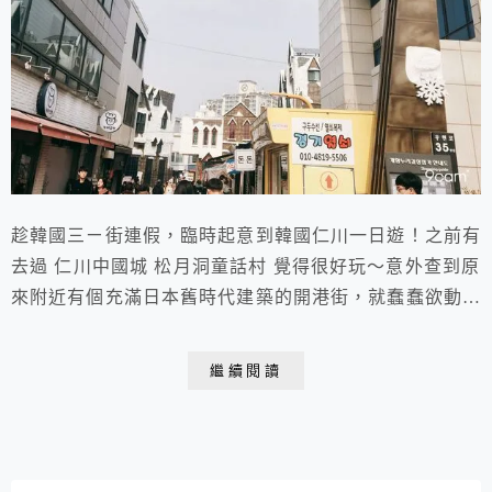
趁韓國三ㄧ街連假，臨時起意到韓國仁川一日遊！之前有
去過 仁川中國城 松月洞童話村 覺得很好玩～意外查到原
來附近有個充滿日本舊時代建築的開港街，就蠢蠢欲動，
安排路線之後，就立馬出發了！
繼續閱讀