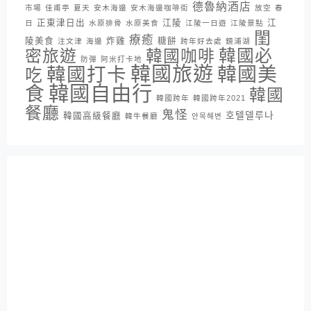
德魯納酒店
市場
佳甫亭
夏天
安木海邊
安木海邊咖啡街
放空
春
正東津日出
江陵
江
日
水原排骨
水原美食
江陵一日遊
江陵景點
閨
療癒
陵美食
炸雞
糖餅
注文津
海邊
跨年好去處
鏡浦湖
密旅遊
韓國咖啡
韓國必
防彈
阿米打卡地
韓國旅遊
韓國打卡
韓國美
吃
韓國自由行
食
韓國
韓國跨年
韓國跨年2021
餐廳
鬼怪
호텔델루나
韓國高級餐廳
韓牛餐廳
안목해변