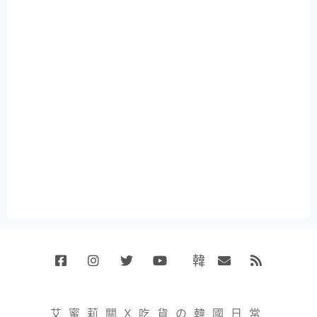
韓
Facebook
Instagram
Twitter
Youtube
國
Email
RSS
代
購
小
艾蜜莉關X吃貨の韓國日常