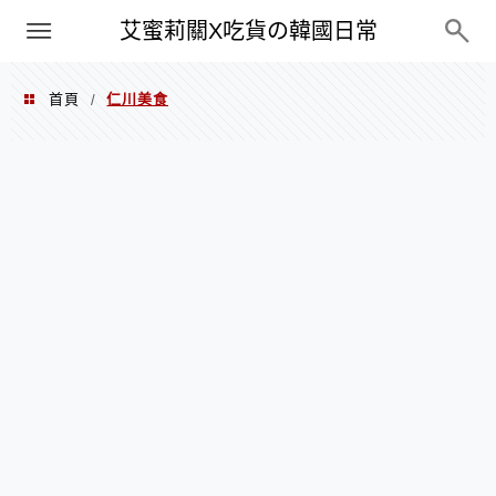
PXN
艾蜜莉關X吃貨の韓國日常
首頁
仁川美食
/
仁川美食