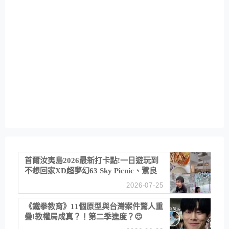
首爾汝夷島2026最新打卡點!一日遊玩到
不想回家XD超夢幻63 Sky Picnic、鷺良
津帝王蟹大餐、《淚之女王》拍攝地、漢
2026-07-25
江公園免費玩水
《鐵拳教育》11個原型與台灣案件驚人重
疊!教權局成真？！第二季進度？😍