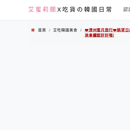
PXN
艾蜜莉關
X吃貨の韓國日常
認
首頁
艾吃韓國美食
❤️濟州蜜月旅行❤️眺望
/
/
淋拿鐵都好好喝!