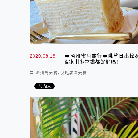
2020.08.19
❤️濟州蜜月旅行❤️眺望日出峰
&冰淇淋拿鐵都好好喝!
,
濟州島美食
艾吃韓國美食