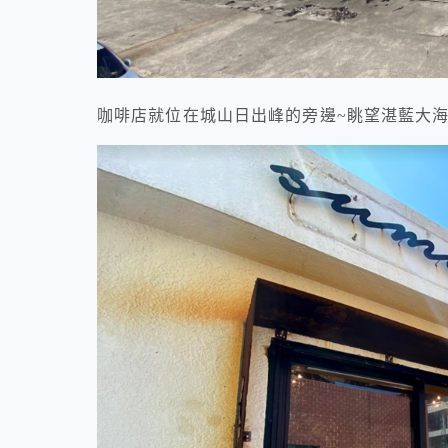
咖啡店就位在城山日出峰的旁邊~眺望湛藍大