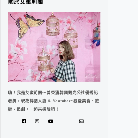
關於艾蜜莉關
嗨！我是艾蜜莉關～曾榮獲韓國觀光公社優秀記
者獎，現為韓國人妻 & Youtuber~狠愛美食、旅
遊、追劇，一起來探險吧！