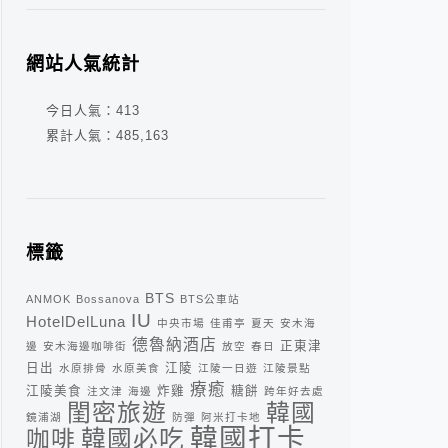
網站人氣統計
今日人氣：
413
累計人氣：
485,163
標籤
BTS
ANMOK
Bossanova
BTS公車站
IU
HotelDelLuna
中央市場
佳甫亭
夏天
安木海
德魯納酒店
正東津
邊
安木海邊咖啡街
放空
春日
日出
江陵
水原排骨
水原美食
江陵一日遊
江陵景點
療癒
江陵美食
炸雞
糖餅
注文津
海邊
跨年好去處
閨密旅遊
韓國
鏡浦湖
防彈
阿米打卡地
韓國打卡
咖啡
韓國必吃