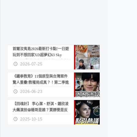
首爾汝夷島2026最新打卡點!一日遊
玩到不想回家XD超夢幻63 Sky
Picnic、鷺良津帝王蟹大餐、《淚之
2026-07-25
女王》拍攝地、漢江公園免費玩水
《鐵拳教育》11個原型與台灣案件
驚人重疊!教權局成真？！第二季進
度？😍
2026-06-23
【回魂計】 李心潔、舒淇、鍾欣凌
大飆演技🤩楊哥是誰？賈靜雯是反
派？死刑還是私刑正義
2025-10-15