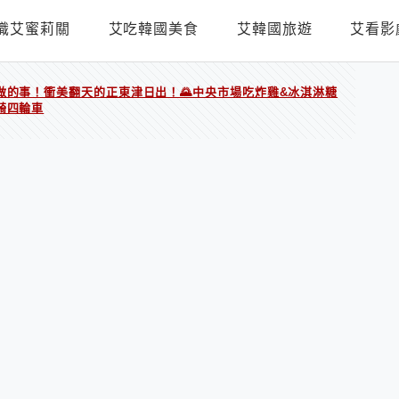
識艾蜜莉關
艾吃韓國美食
艾韓國旅遊
艾看影
做的事！衝美翻天的正東津日出！🌄中央市場吃炸雞&冰淇淋糖
騎四輪車