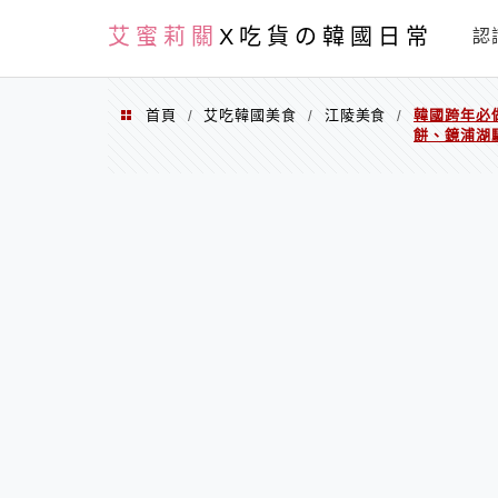
PXN
艾蜜莉關
X吃貨の韓國日常
認
首頁
艾吃韓國美食
江陵美食
韓國跨年必
/
/
/
餅、鏡浦湖