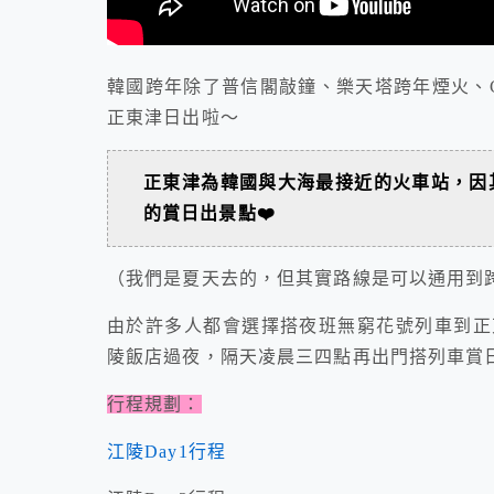
韓國跨年除了普信閣敲鐘、樂天塔跨年煙火、C
正東津日出啦～
正東津為韓國與大海最接近的火車站，因
的賞日出景點❤️
（我們是夏天去的，但其實路線是可以通用到
由於許多人都會選擇搭夜班無窮花號列車到正
陵飯店過夜，隔天凌晨三四點再出門搭列車賞日
行程規劃：
江陵Day1行程