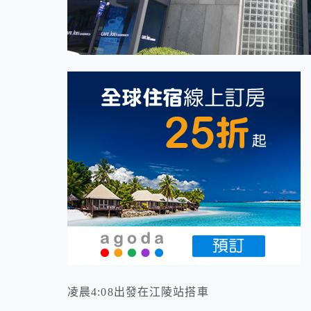
凌晨4:08出發在江陵站搭車