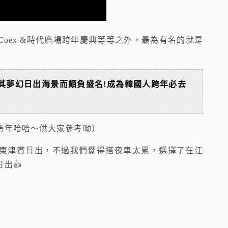
oex &時代廣場跨年慶典等等之外，最為有名的就是
其夢幻日出海景而頗負盛名!成為韓國人跨年必去
跨年哈哈～供大家參考呦）
東津賞日出，不過我們覺得搭夜車太累，選擇了在江
出👍