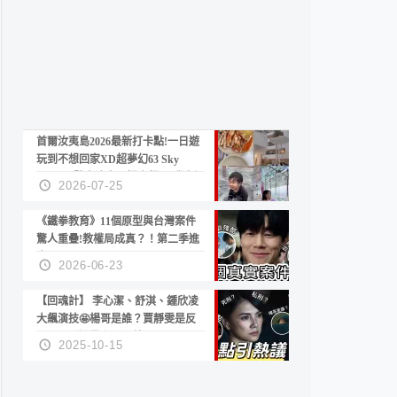
首爾汝夷島2026最新打卡點!一日遊
玩到不想回家XD超夢幻63 Sky
Picnic、鷺良津帝王蟹大餐、《淚之
2026-07-25
女王》拍攝地、漢江公園免費玩水
《鐵拳教育》11個原型與台灣案件
驚人重疊!教權局成真？！第二季進
度？😍
2026-06-23
【回魂計】 李心潔、舒淇、鍾欣凌
大飆演技🤩楊哥是誰？賈靜雯是反
派？死刑還是私刑正義
2025-10-15