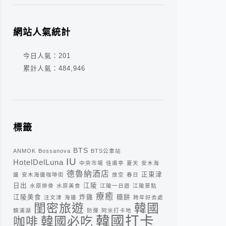
網站人氣統計
今日人氣：
201
累計人氣：
484,946
標籤
BTS
ANMOK
Bossanova
BTS公車站
IU
HotelDelLuna
中央市場
佳甫亭
夏天
安木海
德魯納酒店
正東津
邊
安木海邊咖啡街
放空
春日
日出
江陵
水原排骨
水原美食
江陵一日遊
江陵景點
療癒
江陵美食
炸雞
糖餅
注文津
海邊
跨年好去處
閨密旅遊
韓國
鏡浦湖
防彈
阿米打卡地
韓國打卡
咖啡
韓國必吃