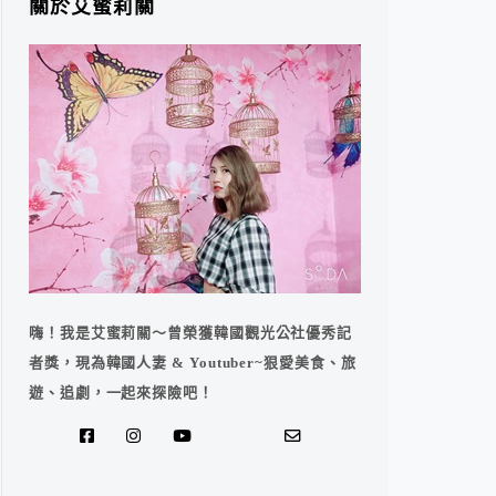
關於艾蜜莉關
嗨！我是艾蜜莉關～曾榮獲韓國觀光公社優秀記
者獎，現為韓國人妻 & Youtuber~狠愛美食、旅
遊、追劇，一起來探險吧！