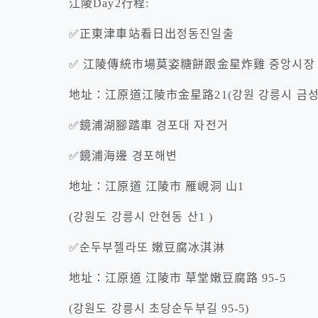
江陵Day2行程:
✅正東津車站看日出
정동진일출
✅ 江陵傳統市場莫姿糖餅跟金星炸雞 중앙시장
地址：江原道江陵市金星路21
(강원 강릉시 금성
✅鏡浦湖腳踏車 경포대 자전거
✅鏡浦海邊 경포해변
地址：江原道 江陵市 雁峴洞 山1
(강원도 강릉시 안현동 산1 )
✅순두부젤라또 嫩豆腐冰淇淋
地址：江原道 江陵市 草堂嫩豆腐路 95-5
(강원도 강릉시 초당순두부길 95-5)