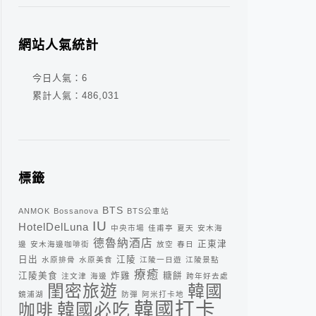
網站人氣統計
今日人氣：
6
累計人氣：
486,031
標籤
BTS
ANMOK
Bossanova
BTS公車站
IU
HotelDelLuna
中央市場
佳甫亭
夏天
安木海
德魯納酒店
正東津
邊
安木海邊咖啡街
放空
春日
日出
江陵
水原排骨
水原美食
江陵一日遊
江陵景點
療癒
江陵美食
炸雞
糖餅
注文津
海邊
跨年好去處
閨密旅遊
韓國
鏡浦湖
防彈
阿米打卡地
韓國打卡
咖啡
韓國必吃