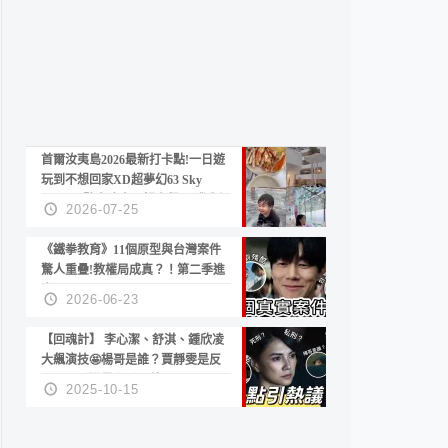
首爾汝夷島2026最新打卡點!一日遊
玩到不想回家XD超夢幻63 Sky
Picnic、鷺良津帝王蟹大餐、《淚之
2026-07-25
女王》拍攝地、漢江公園免費玩水
《鐵拳教育》11個原型與台灣案件
驚人重疊!教權局成真？！第二季進
度？😍
2026-06-23
【回魂計】 李心潔、舒淇、鍾欣凌
大飆演技🤩楊哥是誰？賈靜雯是反
派？死刑還是私刑正義
2025-10-15