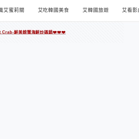
識艾蜜莉關
艾吃韓國美食
艾韓國旅遊
艾看影
 Crab-鮮美螃蟹海鮮炒碼鍋❤️❤️❤️