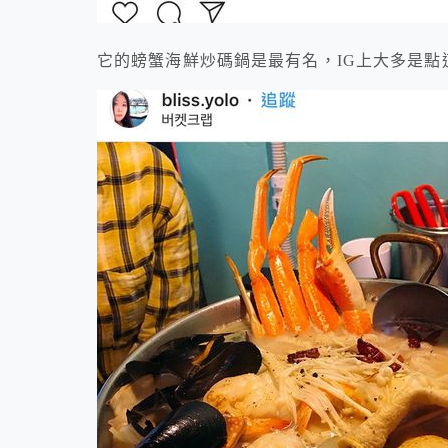
它的螃蟹海鮮炒碼鍋是最有名，IG上大多是點