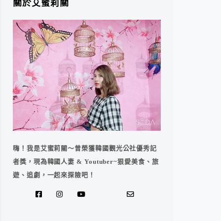
關於艾蜜莉關
嗨！我是艾蜜莉關～曾榮獲韓國觀光公社優秀記
者獎，現為韓國人妻 & Youtuber~狠愛美食、旅
遊、追劇，一起來探險吧！