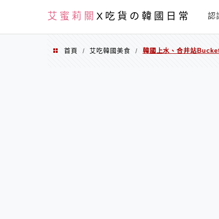
PXN
艾蜜莉關
X吃貨の韓國日常
認
首頁
艾吃韓國美食
韓國上水、合井站Bucket
/
/