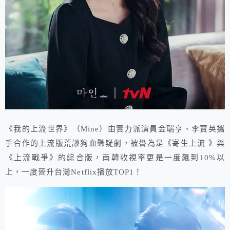
《我的上流世界》（Mine）由實力派演員金瑞亨、李寶英攜
手合作的上流版荒謬狗血懸疑劇，被譽為是《寄生上流 》與
《上流戰爭》的綜合版，南韓收視率更是一度飆到10%以
上，一度晉升台灣Netflix播放TOP1！