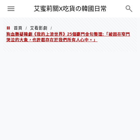
PXN
艾蜜莉關X吃貨の韓國日常
首頁
艾看影劇
/
/
狗血懸疑韓劇《我的上流世界》25個豪門金句整理:「被困在窄門
哭泣的大象，也許都存在於我們所有人心中。」