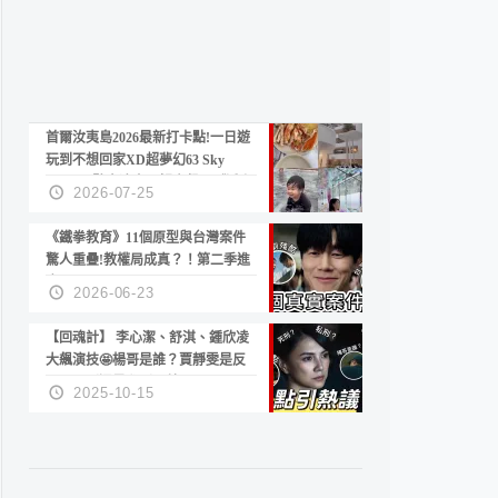
首爾汝夷島2026最新打卡點!一日遊
玩到不想回家XD超夢幻63 Sky
Picnic、鷺良津帝王蟹大餐、《淚之
2026-07-25
女王》拍攝地、漢江公園免費玩水
《鐵拳教育》11個原型與台灣案件
驚人重疊!教權局成真？！第二季進
度？😍
2026-06-23
【回魂計】 李心潔、舒淇、鍾欣凌
大飆演技🤩楊哥是誰？賈靜雯是反
派？死刑還是私刑正義
2025-10-15