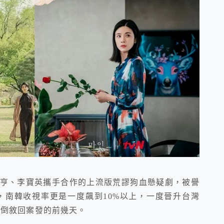
瑞亨、李寶英攜手合作的上流版荒謬狗血懸疑劇，被譽
，南韓收視率更是一度飆到10%以上，一度晉升台灣
場，倒敘回案發的前幾天。