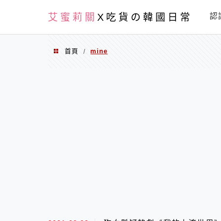
PXN
艾蜜莉關
X吃貨の韓國日常
認
首頁
mine
/
mine