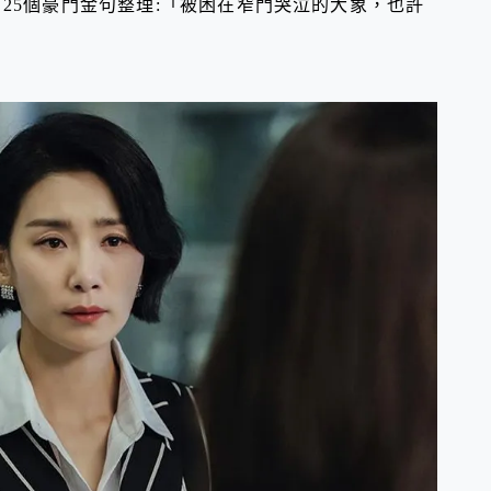
25個豪門金句整理:「被困在窄門哭泣的大象，也許