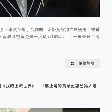
瑞亨、李寶英攜手合作的上流版荒謬狗血懸疑劇，被譽
，南韓收視率更是一度飆到10%以上，一度晉升台灣
繼續閱讀
劇《我的上流世界》：「無止境的貪念更容易讓人陷