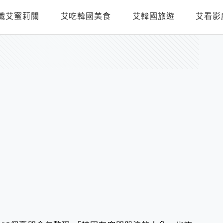
識艾蜜莉關
艾吃韓國美食
艾韓國旅遊
艾看影