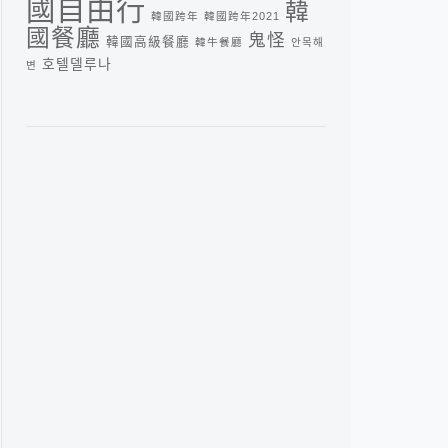
國自由行
韓
韓國跨年
韓國跨年2021
國餐廳
鬼怪
韓國高級餐廳
韓牛餐廳
안목해
호텔델루나
변