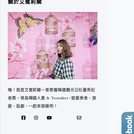
關於艾蜜莉關
嗨！我是艾蜜莉關～曾榮獲韓國觀光公社優秀記
者獎，現為韓國人妻 & Youtuber~狠愛美食、旅
遊、追劇，一起來探險吧！