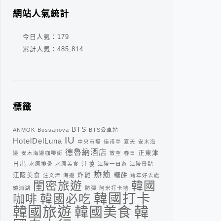
網站人氣統計
今日人氣：
179
累計人氣：
485,814
標籤
BTS
ANMOK
Bossanova
BTS公車站
IU
HotelDelLuna
中央市場
佳甫亭
夏天
安木海
德魯納酒店
正東津
邊
安木海邊咖啡街
放空
春日
日出
江陵
水原排骨
水原美食
江陵一日遊
江陵景點
療癒
江陵美食
炸雞
糖餅
注文津
海邊
跨年好去處
閨密旅遊
韓國
鏡浦湖
防彈
阿米打卡地
韓國打卡
咖啡
韓國必吃
韓
韓國旅遊
韓國美食