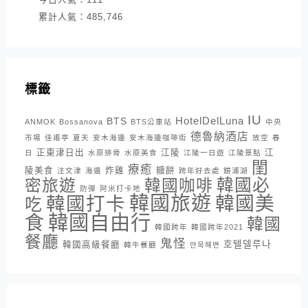
累計人氣：
485,746
標籤
IU
HotelDelLuna
BTS
ANMOK
Bossanova
BTS公車站
中央
德魯納酒店
市場
佳甫亭
夏天
安木海邊
安木海邊咖啡街
放空
春
正東津日出
江陵
江
日
水原排骨
水原美食
江陵一日遊
江陵景點
閨
療癒
陵美食
炸雞
糖餅
注文津
海邊
跨年好去處
鏡浦湖
密旅遊
韓國咖啡
韓國必
防彈
阿米打卡地
韓國旅遊
韓國打卡
韓國美
吃
韓國自由行
食
韓國
韓國跨年
韓國跨年2021
餐廳
鬼怪
호텔델루나
韓國高級餐廳
韓牛餐廳
안목해변