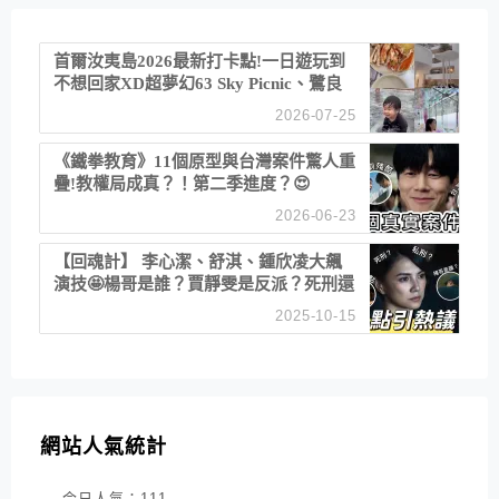
首爾汝夷島2026最新打卡點!一日遊玩到
不想回家XD超夢幻63 Sky Picnic、鷺良
津帝王蟹大餐、《淚之女王》拍攝地、漢
2026-07-25
江公園免費玩水
《鐵拳教育》11個原型與台灣案件驚人重
疊!教權局成真？！第二季進度？😍
2026-06-23
【回魂計】 李心潔、舒淇、鍾欣凌大飆
演技🤩楊哥是誰？賈靜雯是反派？死刑還
是私刑正義
2025-10-15
網站人氣統計
今日人氣：
111