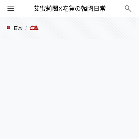
PXN
艾蜜莉關X吃貨の韓國日常
首頁
浣熊
/
浣熊