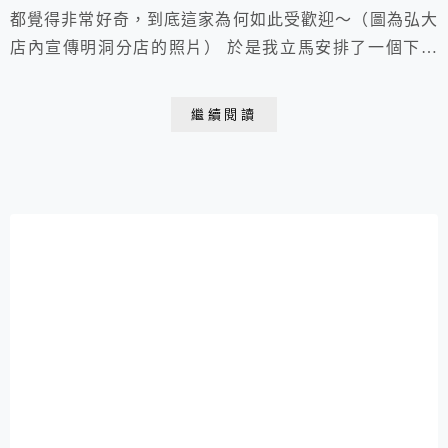
都覺得非常好奇，到底這家為何如此受歡迎～（圖為弘大
店內宣傳明洞分店的照片） 於是我立馬安排了一個下午
去朝聖，由於我看照片狐獴眼睛都黑黑的，其實有些害怕
狐獴跟浣熊會不會突然衝到我身上爬來爬去，所以我找了
繼續閱讀
Kiki來陪我，殊不知她也很害怕🤣🤣🤣 只好兩個害怕的
人一起去壯膽，看能不能負負得正囉🤣🤣🤣