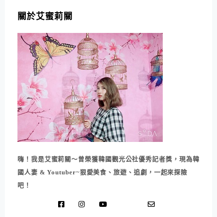
關於艾蜜莉關
嗨！我是艾蜜莉關～曾榮獲韓國觀光公社優秀記者獎，現為韓
國人妻 & Youtuber~狠愛美食、旅遊、追劇，一起來探險
吧！