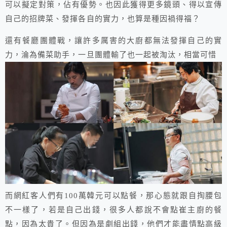
可以擬定對策，佔有優勢。也因此獲得更多鏡頭、得以宣傳
自己的招牌菜、發揮各自的實力，也算是種因禍得福？
還有餐廳團體戰，讓許多厲害的大廚都無法發揮自己的實
力，淪為備菜助手，一旦團體輸了也一起被淘汰，相當可惜
而網紅客人們有100萬韓元可以點餐，那心態就跟自掏腰包
不一樣了，若是自己出錢，很多人都說不會點崔主廚的餐
點，因為太貴了。但因為是劇組出錢，他們才能盡情點高級