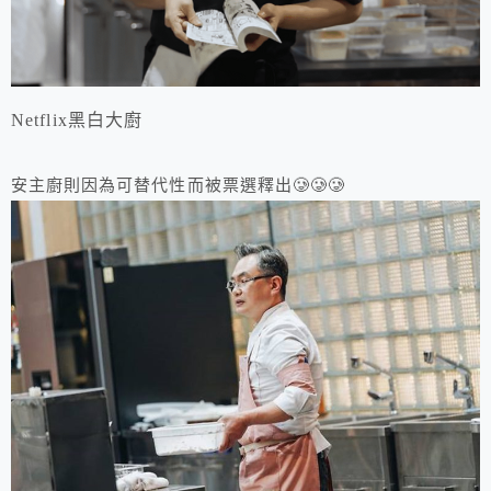
Netflix黑白大廚
安主廚則因為可替代性而被票選釋出🥲🥲🥲