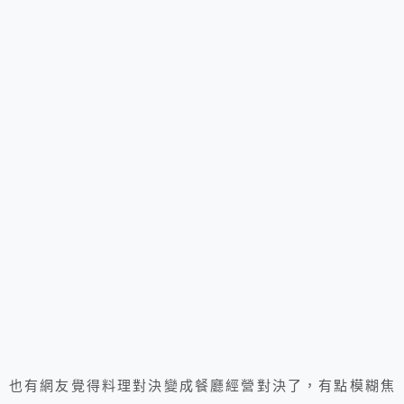
也有網友覺得料理對決變成餐廳經營對決了，有點模糊焦