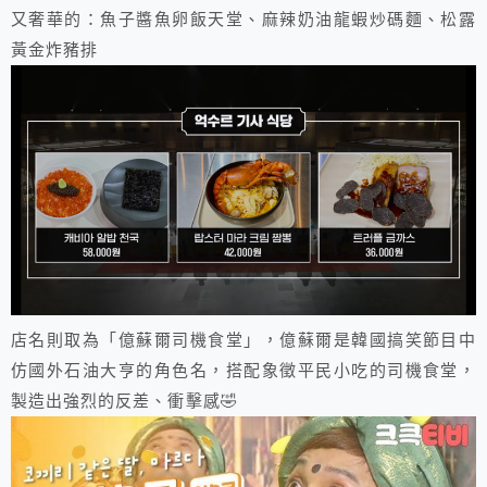
又奢華的：魚子醬魚卵飯天堂、麻辣奶油龍蝦炒碼麵、松露
黃金炸豬排
店名則取為「億蘇爾司機食堂」，億蘇爾是韓國搞笑節目中
仿國外石油大亨的角色名，搭配象徵平民小吃的司機食堂，
製造出強烈的反差、衝擊感🤣