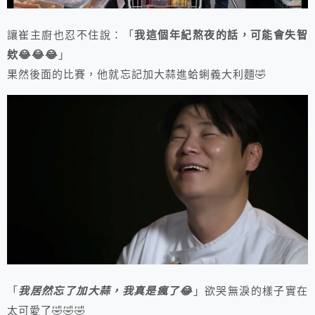
讓崔主廚也忍不住說：「
我這個年紀熬夜的話，可能會失智
欸😂😂😂
」
果然後面的比賽，他就忘記加大蒜進蛤蜊義大利麵🤣
「
我居然忘了加大蒜，我真是瘋了😂
」欲哭無淚的樣子實在
太可愛了🤣🤣🤣