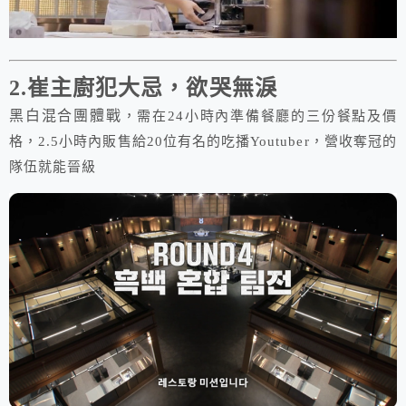
2.崔主廚犯大忌，欲哭無淚
黑白混合團體戰
，需在24小時內準備餐廳的三份餐點及價
格，2.5小時內販售給20位有名的吃播Youtuber，營收奪冠的
隊伍就能晉級