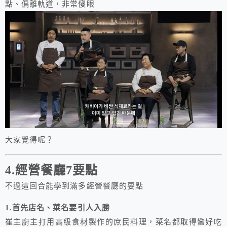
點、偏離軌道，非常傻眼
大家覺得呢？
4.經營餐廳7要點
不過這回合能學到滿多經營餐廳的要點
1.首先店名、菜名要引人入勝
崔主廚主打用高級食材製作的庶民料理，菜名都取得蠻好吃