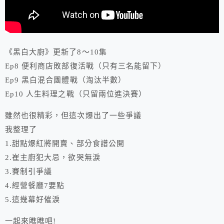
《黑白大廚》更新了8～10集
Ep8 便利商店敗部復活戰（只有三名能留下）
Ep9 黑白混合團體戰（淘汰半數）
Ep10 人生料理之戰（只留兩位進決賽）
雖然也很精彩，但這次爆出了一些爭議
我整理了
1.甜點爆紅將開賣、部分食譜公開
2.崔主廚犯大忌，欲哭無淚
3.賽制引爭議
4.經營餐廳7要點
5.這幾幕好催淚
一起來瞧瞧吧!