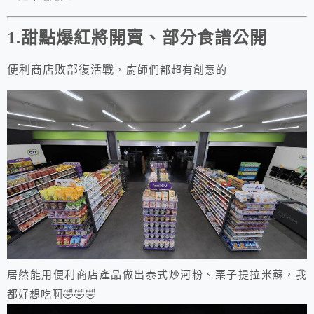
1.甜點爆紅將開賣、部分食譜公開
便利商店敗部復活戰
，廚師們都超有創意的
居然能用便利商店產品做出泰式炒河粉、栗子提拉米蘇，我
都好想吃啊🤣🤣🤣