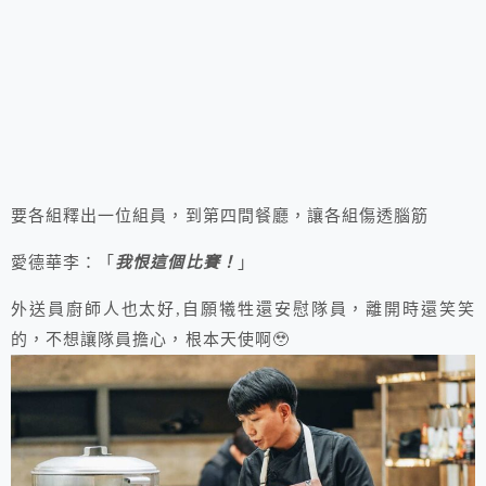
要各組釋出一位組員，到第四間餐廳，讓各組傷透腦筋
愛德華李：「
我恨這個比賽！
」
外送員廚師人也太好,自願犧牲還安慰隊員，離開時還笑笑
的，不想讓隊員擔心，根本天使啊🥹