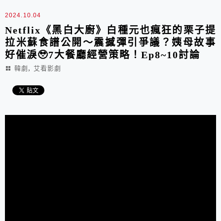
2024.10.04
Netflix《黑白大廚》白種元也瘋狂的栗子提
拉米蘇食譜公開～震撼彈引爭議？姨母故事
好催淚🥹7大餐廳經營策略！Ep8~10討論
,
韓劇
艾看影劇