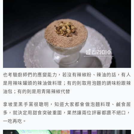
也考驗廚師們的應變能力，若沒有辣椒粉、辣油的話，有人
是用辣味罐頭的辣油做料理；有的則取用泡麵的調味粉跟辣
油包；有的則是用青陽辣椒代替
拿坡里黑手黨很聰明，知道大家都會做泡麵料理、鹹食居
多，就決定用甜食突破重圍，果然讓兩位評審都讚不絕口，
一吃再吃。