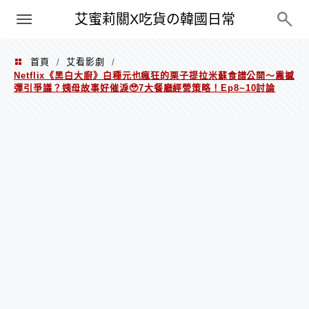
PXN
艾蜜莉關X吃貨の韓國日常
首頁
艾看影劇
/
/
Netflix《黑白大廚》白種元也瘋狂的栗子提拉米蘇食譜公開～震撼
彈引爭議？姨母故事好催淚🥹7大餐廳經營策略！Ep8~10討論