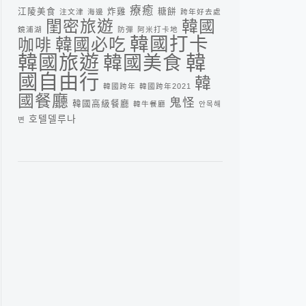
療癒
江陵美食
炸雞
糖餅
注文津
海邊
跨年好去處
閨密旅遊
韓國
鏡浦湖
防彈
阿米打卡地
韓國打卡
咖啡
韓國必吃
韓
韓國旅遊
韓國美食
國自由行
韓
韓國跨年
韓國跨年2021
國餐廳
鬼怪
韓國高級餐廳
韓牛餐廳
안목해
호텔델루나
변