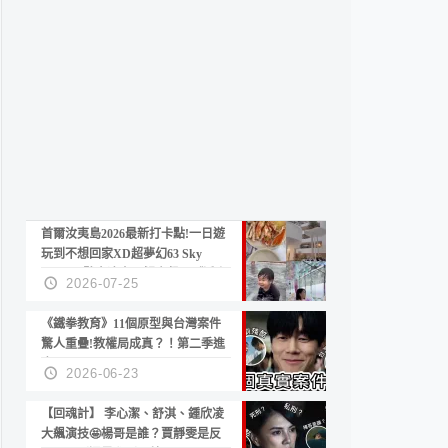
首爾汝夷島2026最新打卡點!一日遊
玩到不想回家XD超夢幻63 Sky
Picnic、鷺良津帝王蟹大餐、《淚之
2026-07-25
女王》拍攝地、漢江公園免費玩水
《鐵拳教育》11個原型與台灣案件
驚人重疊!教權局成真？！第二季進
度？😍
2026-06-23
【回魂計】 李心潔、舒淇、鍾欣凌
大飆演技🤩楊哥是誰？賈靜雯是反