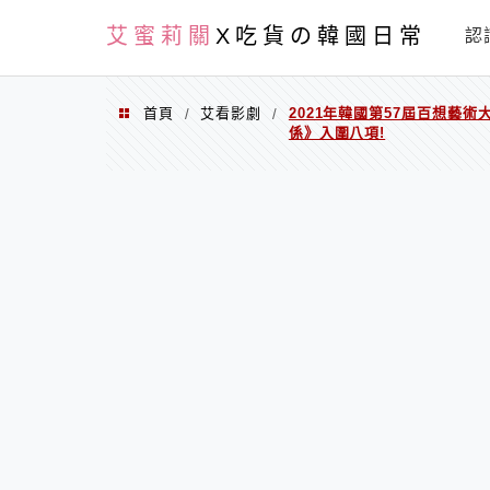
PXN
艾蜜莉關
X吃貨の韓國日常
認
首頁
艾看影劇
2021年韓國第57屆百想藝
/
/
係》入圍八項!