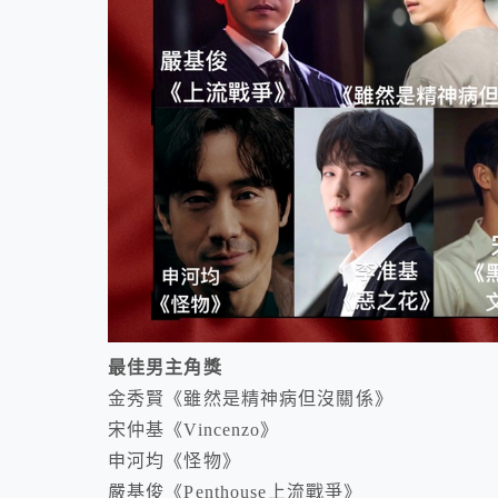
最佳男主角獎
金秀賢《雖然是精神病但沒關係》
宋仲基《Vincenzo》
申河均《怪物》
嚴基俊《Penthouse上流戰爭》