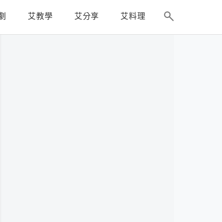
劇
艾教學
艾分享
艾料理