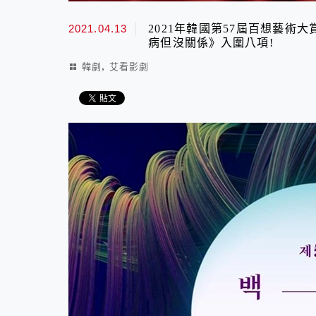
2021.04.13
2021年韓國第57屆百想藝術
病但沒關係》入圍八項!
,
韓劇
艾看影劇