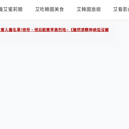
識艾蜜莉關
艾吃韓國美食
艾韓國旅遊
艾看影
術大賞入圍名單!視帝、視后都競爭激烈哇~《雖然是精神病但沒關