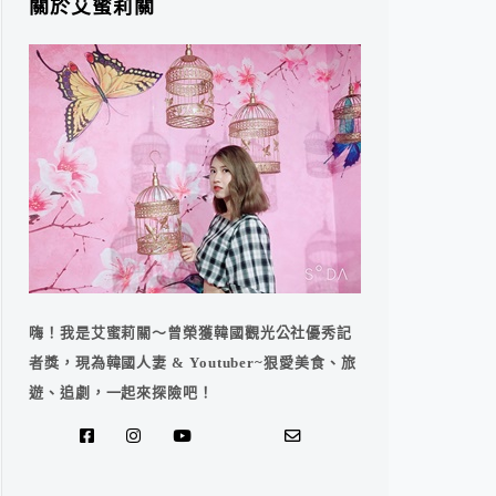
關於艾蜜莉關
嗨！我是艾蜜莉關～曾榮獲韓國觀光公社優秀記
者獎，現為韓國人妻 & Youtuber~狠愛美食、旅
遊、追劇，一起來探險吧！