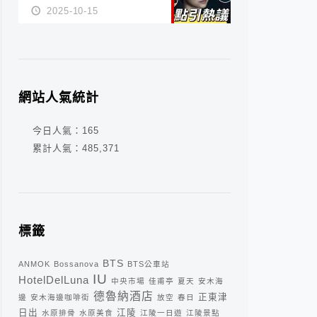
派？死刑還是私刑正義
2025-10-15
網站人氣統計
今日人氣：
165
累計人氣：
485,371
標籤
BTS
ANMOK
Bossanova
BTS公車站
IU
HotelDelLuna
中央市場
佳甫亭
夏天
安木海
德魯納酒店
正東津
邊
安木海邊咖啡街
放空
春日
日出
江陵
水原排骨
水原美食
江陵一日遊
江陵景點