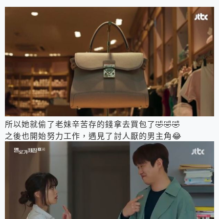
所以她就偷了老妹辛苦存的錢拿去買包了🤣🤣🤣
之後也開始努力工作，遇見了討人厭的男主角😂