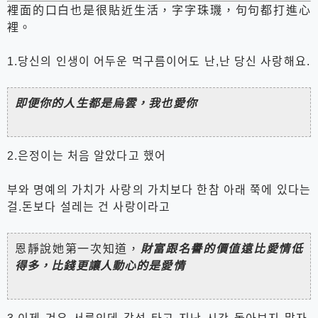
裡面的口白也是很貼近生活，字字珠璣，句句都打進心
裡。
1.당신의 인생이 어두운 먹구름이어도 난,난 당신 사랑해요.
即便你的人生都是烏雲，我也愛你
2.은정이는 처음 알았다고 했어
부와 명예의 가치가 사랑의 가치보다 한참 아래 쭉에 있다는
걸.돈보다 설레는 건 사랑이라고
恩靜說她第一次知道，
財富跟名譽的價值遠比愛情低
得多，比錢更讓人動心的是愛情