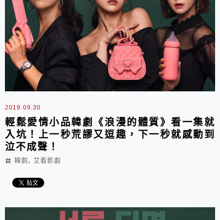
2019.09.30
輕鬆愛情小品韓劇《浪漫的體質》看一集就
入坑！上一秒荒謬又逗趣，下一秒就感動到
泣不成聲！
,
韓劇
艾看影劇