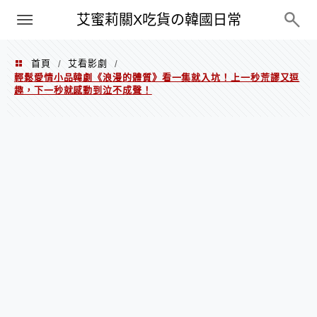
PXN
艾蜜莉關X吃貨の韓國日常
首頁
艾看影劇
/
/
輕鬆愛情小品韓劇《浪漫的體質》看一集就入坑！上一秒荒謬又逗
趣，下一秒就感動到泣不成聲！