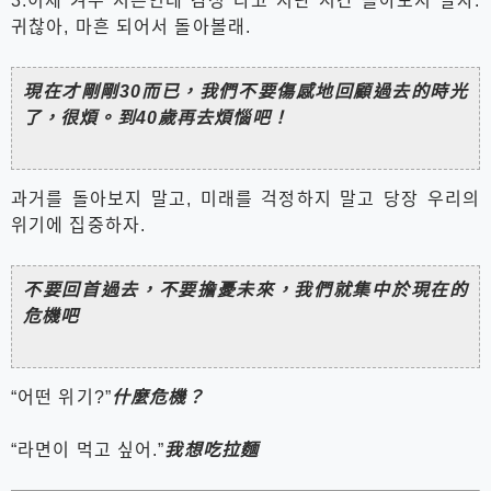
3.이제 겨우 서른인데 감성 타고 지난 시간 돌아보지 말자.
귀찮아, 마흔 되어서 돌아볼래.
現在才剛剛30而已，我們不要傷感地回顧過去的時光
了，很煩。到40歲再去煩惱吧！
과거를 돌아보지 말고, 미래를 걱정하지 말고 당장 우리의
위기에 집중하자.
不要回首過去，不要擔憂未來，我們就集中於現在的
危機吧
“어떤 위기?”
什麼危機？
“라면이 먹고 싶어.”
我想吃拉麵