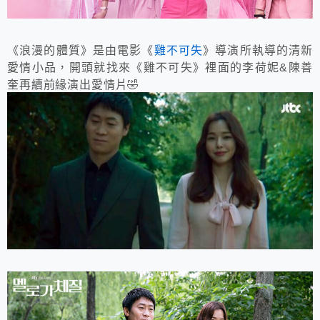
《浪漫的體質》是由電影《
雞不可失
》導演所執導的清新
愛情小品，開頭就找來《雞不可失》裡面的李荷妮&陳善
奎再續前緣演出愛情片🤣