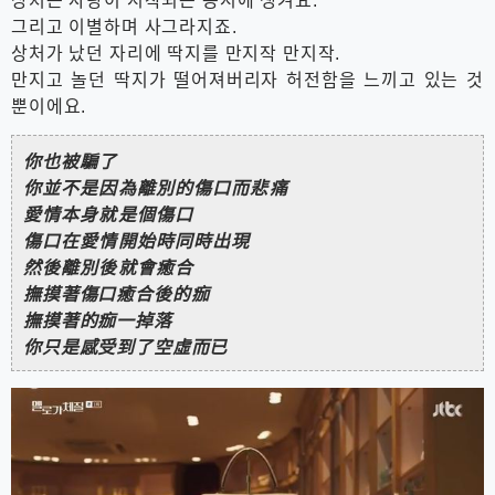
상처는 사랑이 시작되는 동시에 생겨요.
그리고 이별하며 사그라지죠.
상처가 났던 자리에 딱지를 만지작 만지작.
만지고 놀던 딱지가 떨어져버리자 허전함을 느끼고 있는 것
뿐이에요.
你也被騙了
你並不是因為離別的傷口而悲痛
愛情本身就是個傷口
傷口在愛情開始時同時出現
然後離別後就會癒合
撫摸著傷口癒合後的痂
撫摸著的痂一掉落
你只是感受到了空虛而已