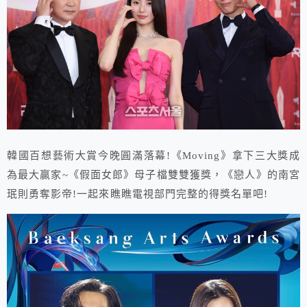
韓國百想藝術大賞今晚圓滿落幕!《Moving》拿下三大獎成
為最大贏家~《假面女郎》母子檔雙雙獲獎，《戀人》的南宮
珉則勇奪影帝!一起來瞧瞧電視部門完整的得獎名單吧!