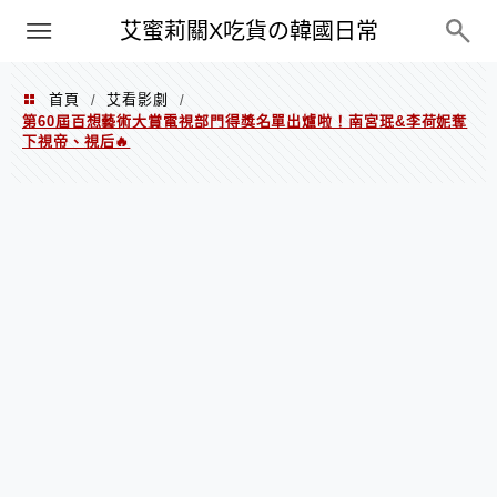
PXN
艾蜜莉關X吃貨の韓國日常
首頁
艾看影劇
/
/
第60屆百想藝術大賞電視部門得獎名單出爐啦！南宮珉&李荷妮奪
下視帝、視后🔥