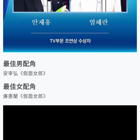
最佳男配角
安宰弘《假面女郎》
最佳女配角
廉惠蘭《假面女郎》