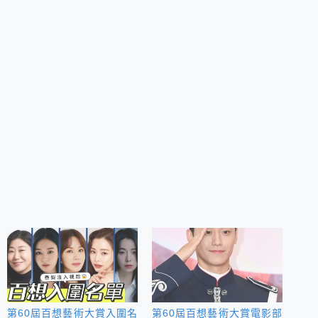
第60屆百想藝術大賞入圍名
第60屆百想藝術大賞電影部