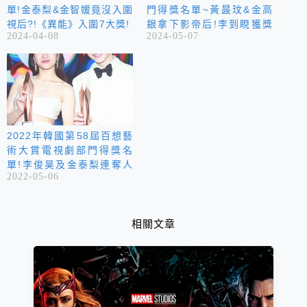
單!金泰梨&金智媛竟沒入圍
門得獎名單~黃晸玟&金高
視后?!《異能》入圍7大獎!
銀拿下影帝后!李到睍獲獎
2024-04-08
2024-05-07
不忘放閃~
2022年韓國第58屆百想藝
術大賞電視劇部門得獎名
單!李俊昊及金泰梨連奪人
2022-05-06
氣獎及視帝視后!《D.P：逃
兵追緝令》與《魷魚遊戲》
成大贏家!
相關文章