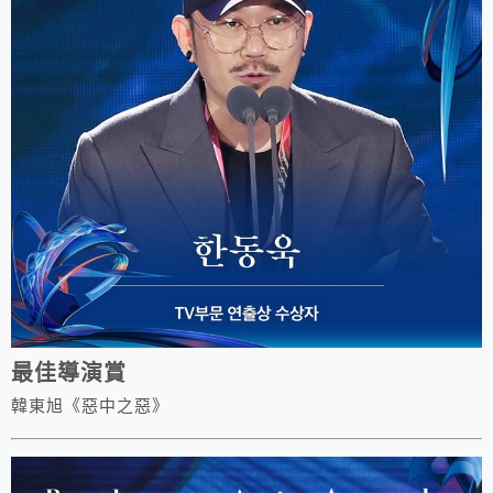
最佳導演賞
韓東旭《惡中之惡》