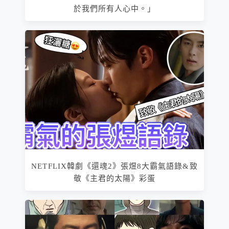
於我們所有人心中。」
NETFLIX韓劇《還魂2》張煜8大霸氣語錄&致
敬《主君的太陽》彩蛋