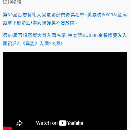
延伸閱讀
第60屆百想藝術大賞電影部門得獎名單~黃晸玟&#038;金高
銀拿下影帝后!李到睍獲獎不忘放閃~
第60屆百想藝術大賞入圍名單!金泰梨&#038;金智媛竟沒入
圍視后?!《異能》入圍7大獎!