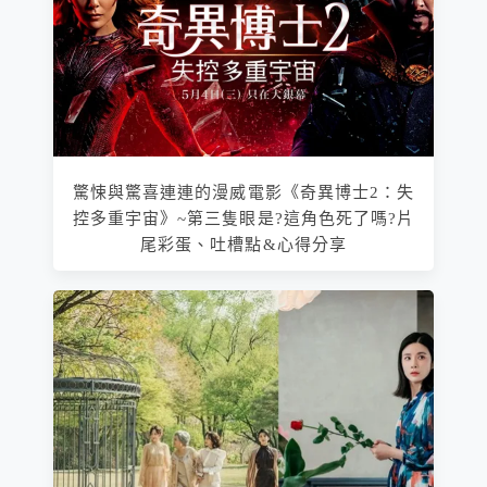
驚悚與驚喜連連的漫威電影《奇異博士2：失
控多重宇宙》~第三隻眼是?這角色死了嗎?片
尾彩蛋、吐槽點&心得分享