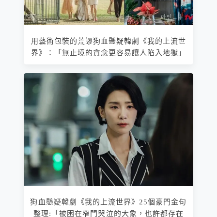
用藝術包裝的荒謬狗血懸疑韓劇《我的上流世
界》：「無止境的貪念更容易讓人陷入地獄」
狗血懸疑韓劇《我的上流世界》25個豪門金句
整理:「被困在窄門哭泣的大象，也許都存在