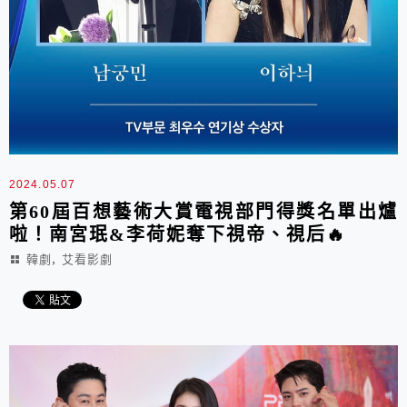
2024.05.07
第60屆百想藝術大賞電視部門得獎名單出爐
啦！南宮珉&李荷妮奪下視帝、視后🔥
,
韓劇
艾看影劇