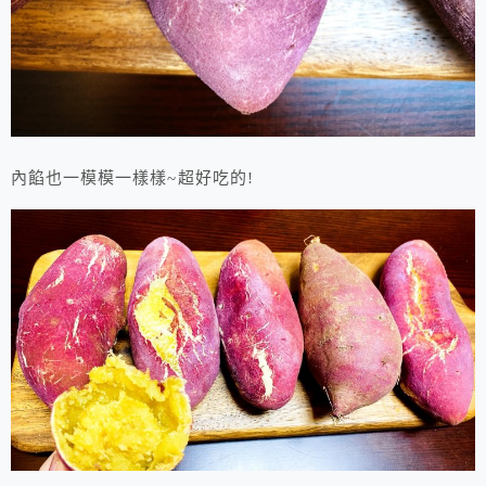
內餡也一模模一樣樣~超好吃的!