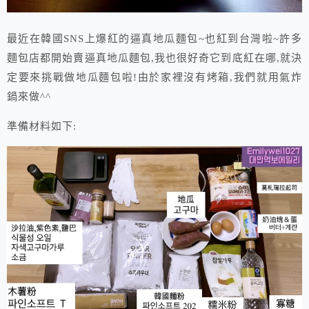
最近在韓國SNS上爆紅的逼真地瓜麵包~也紅到台灣啦~許多
麵包店都開始賣逼真地瓜麵包,我也很好奇它到底紅在哪,就決
定要來挑戰做地瓜麵包啦!由於家裡沒有烤箱,我們就用氣炸
鍋來做^^
準備材料如下: