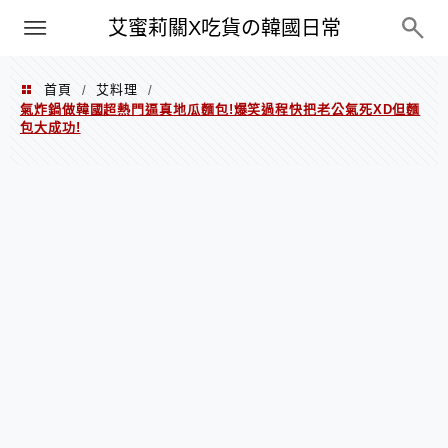
PXN
艾蜜莉關X吃貨の韓國日常
首頁
艾料理
/
/
氣炸鍋做韓國超熱門逼真地瓜麵包!爆笑過程快把老公氣死XD但麵
包大成功!