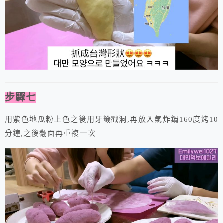
步驟七
用紫色地瓜粉上色之後用牙籤戳洞,再放入氣炸鍋160度烤10
分鐘,之後翻面再重複一次