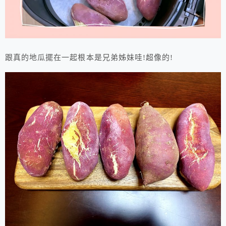
跟真的地瓜擺在一起根本是兄弟姊妹哇!超像的!