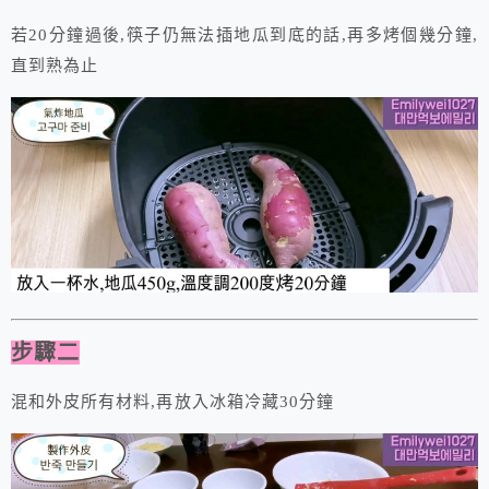
若20分鐘過後,筷子仍無法插地瓜到底的話,再多烤個幾分鐘,
直到熟為止
步驟二
混和外皮所有材料,再放入冰箱冷藏30分鐘