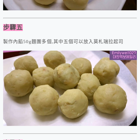
步驟五
製作內餡50g麵團多個,其中五個可以放入莫札瑞拉起司