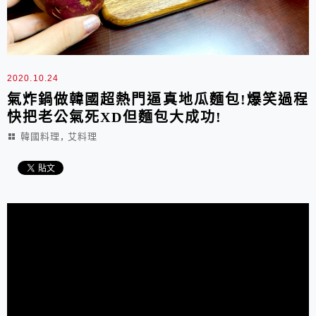
2020.10.24
氣炸鍋做韓國超熱門逼真地瓜麵包!爆笑過程
快把老公氣死XD但麵包大成功!
,
韓國料理
艾料理