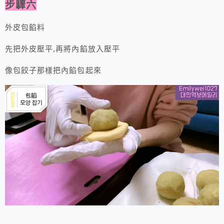
步驟六
外皮包餡料
先把外皮壓平,再將內餡放入壓平
像包餃子那樣把內餡包起來