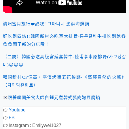
濟州蜜月旅行❤️必吃‼️그마니네 澎湃海鮮鍋
好吃到四訪!!韓國新村必吃巨大排骨-통큰갈비牛排吃到飽😋
😋😋開了新的分店喔！
（二訪）韓國必吃高級宮廷宴韓牛-佳甫亭水原排骨(가보정갈
비)😋😋😋
韓國新村CP值高，平價烤豬五花餐廳-《盛裝自然的火爐》
（자연담은화로）
跟著韓國美食大師白鍾元煮韓式豬肉嫩豆腐鍋
👉
Youtube
👉
FB
👉
Instagram : Emilywei1027