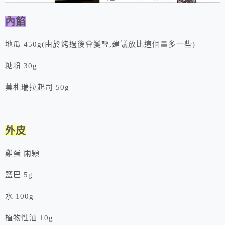
內餡
地瓜 450g(由於烤過後會變輕,建議放比這個量多一些)
糖粉 30g
莫札瑞拉起司 50g
外皮
雞蛋 兩顆
鹽巴 5g
水 100g
植物性油 10g