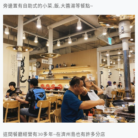
旁邊置有自助式的小菜,飯,大醬湯等餐點~
這間餐廳經營有30多年~在濟州島也有許多分店