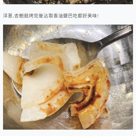
洋蔥,杏鮑菇烤完後沾取香油鹽巴吃都好美味!