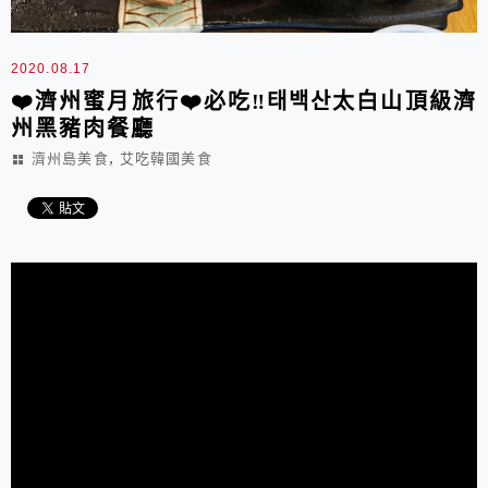
2020.08.17
❤️濟州蜜月旅行❤️必吃‼️태백산太白山頂級濟
州黑豬肉餐廳
,
濟州島美食
艾吃韓國美食