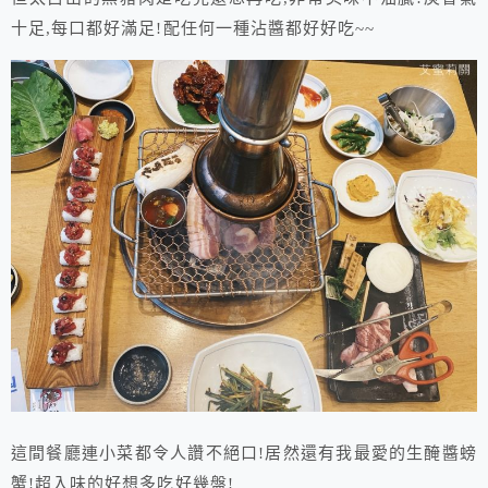
十足,每口都好滿足!配任何一種沾醬都好好吃~~
這間餐廳連小菜都令人讚不絕口!居然還有我最愛的生醃醬螃
蟹!超入味的好想多吃好幾盤!