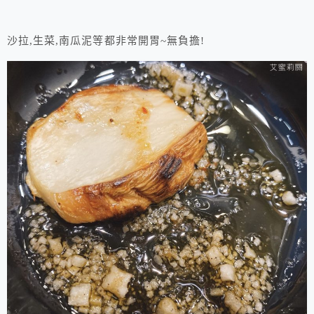
沙拉,生菜,南瓜泥等都非常開胃~無負擔!