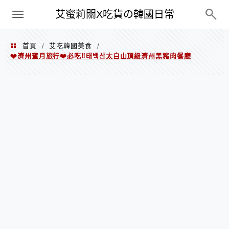
PXN
艾蜜莉關X吃貨の韓國日常
首頁
艾吃韓國美食
/
/
❤️濟州蜜月旅行❤️必吃‼️태백산太白山頂級濟州黑豬肉餐廳