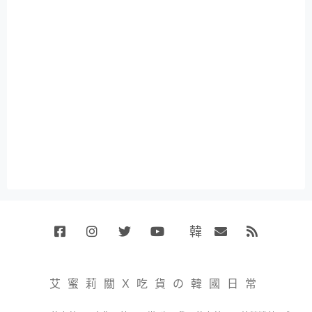
韓
Facebook
Instagram
Twitter
Youtube
國
Email
RSS
代
購
小
艾蜜莉關X吃貨の韓國日常
賣
場