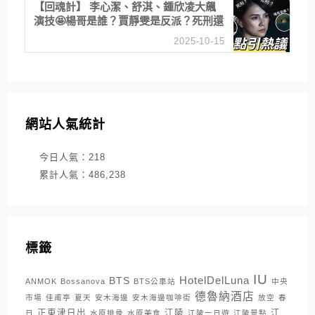
【回魂計】 李心潔、舒淇、鍾欣凌大飆
演技🤩楊哥是誰？賈靜雯是反派？死刑還
是私刑正義
2025-10-15
網站人氣統計
今日人氣：
218
累計人氣：
486,238
標籤
IU
HotelDelLuna
BTS
ANMOK
Bossanova
BTS公車站
中央
德魯納酒店
市場
佳甫亭
夏天
安木海邊
安木海邊咖啡街
放空
春
正東津日出
江陵
江
日
水原排骨
水原美食
江陵一日遊
江陵景點