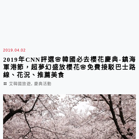
2019.04.02
2019年CNN評選🌸韓國必去櫻花慶典-鎮海
軍港節，超夢幻盛放櫻花🌸免費接駁巴士路
線、花況、推薦美食
,
艾韓國旅遊
慶典活動