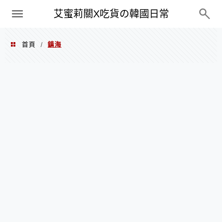
PXN
艾蜜莉關X吃貨の韓國日常
首頁
鎮海
/
鎮海