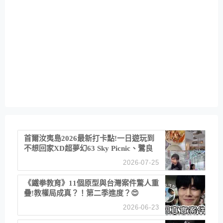
首爾汝夷島2026最新打卡點!一日遊玩到
不想回家XD超夢幻63 Sky Picnic、鷺良
津帝王蟹大餐、《淚之女王》拍攝地、漢
2026-07-25
江公園免費玩水
《鐵拳教育》11個原型與台灣案件驚人重
疊!教權局成真？！第二季進度？😍
2026-06-23