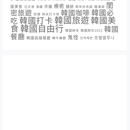
閨
療癒
陵美食
炸雞
糖餅
注文津
海邊
跨年好去處
鏡浦湖
密旅遊
韓國咖啡
韓國必
防彈
阿米打卡地
韓國旅遊
韓國打卡
韓國美
吃
韓國自由行
食
韓國
韓國跨年
韓國跨年2021
餐廳
鬼怪
호텔델루나
韓國高級餐廳
韓牛餐廳
안목해변