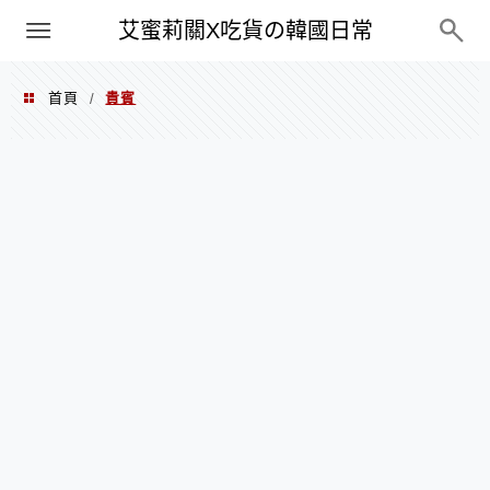
PXN
艾蜜莉關X吃貨の韓國日常
首頁
貴賓
/
貴賓