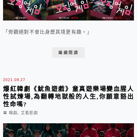
「旁觀絕對不會比身歷其境更有趣。」
繼續閱讀
2021.09.27
爆紅韓劇《魷魚遊戲》童真遊樂場變血腥人
性試煉場,為翻轉地獄般的人生,你願意豁出
性命嗎?
,
韓劇
艾看影劇