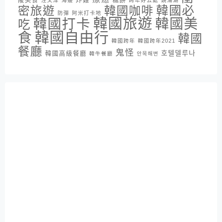
陵美食
炸雞
糖餅
注文津
海邊
跨年好去處
鏡浦湖
密旅遊
韓國咖啡
韓國必
防彈
阿米打卡地
韓國旅遊
韓國打卡
韓國美
吃
韓國自由行
食
韓國
韓國跨年
韓國跨年2021
餐廳
鬼怪
호텔델루나
韓國高級餐廳
韓牛餐廳
안목해변