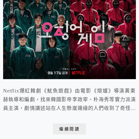
Netflix爆紅韓劇《魷魚遊戲》由電影《熔爐》導演黃東
赫執導和編劇，找來韓國影帝李政宰、朴海秀等實力派演
員主演，劇情講述站在人生懸崖邊緣的人們收到了奇怪的
邀約，只要在六天內玩六個遊戲，獲得全勝的人便可獲得
456億韓元的鉅額獎金。為了翻轉地獄般的人生，他們決
繼續閱讀
定孤注一擲、參與遊戲。這會是救贖，還是墜入更可怕的