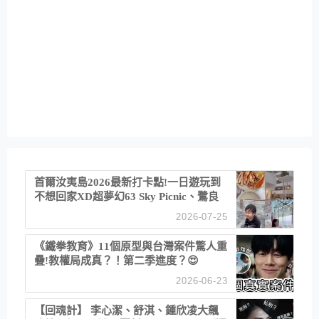
首爾汝夷島2026最新打卡點!一日遊玩到
不想回家XD超夢幻63 Sky Picnic、鷺良
津帝王蟹大餐、《淚之女王》拍攝地、漢
2026-07-25
江公園免費玩水
《鐵拳教育》11個原型與台灣案件驚人重
疊!教權局成真？！第二季進度？😍
2026-06-23
【回魂計】 李心潔、舒淇、鍾欣凌大飆