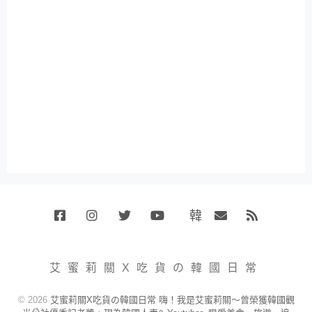
韓
Facebook
Instagram
Twitter
Youtube
國
Email
RSS
代
購
小
艾蜜莉關X吃貨の韓國日常
賣
場
© 2026
艾蜜莉關X吃貨の韓國日常 嗨！我是艾蜜莉關～曾榮獲韓國觀