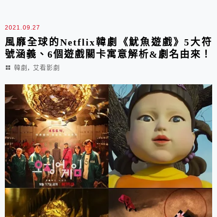
煉獄呢？
2021.09.27
風靡全球的Netflix韓劇《魷魚遊戲》5大符
號涵義、6個遊戲關卡寓意解析&劇名由來！
,
韓劇
艾看影劇