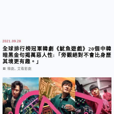
2021.09.28
全球排行榜冠軍韓劇《魷魚遊戲》20個中韓
暗黑金句揭萬惡人性:「旁觀絕對不會比身歷
其境更有趣。」
,
韓劇
艾看影劇