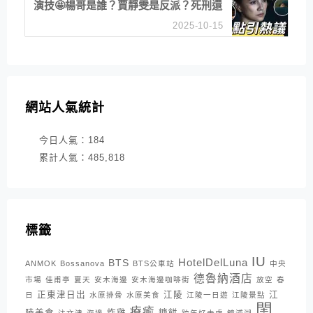
演技🤩楊哥是誰？賈靜雯是反派？死刑還
是私刑正義
2025-10-15
網站人氣統計
今日人氣：
184
累計人氣：
485,818
標籤
IU
HotelDelLuna
BTS
ANMOK
Bossanova
BTS公車站
中央
德魯納酒店
市場
佳甫亭
夏天
安木海邊
安木海邊咖啡街
放空
春
正東津日出
江陵
江
日
水原排骨
水原美食
江陵一日遊
江陵景點
閨
療癒