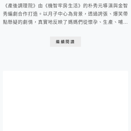
《產後調理院》由《機智牢房生活》的朴秀元導演與金智
秀編劇合作打造。以月子中心為背景，透過誇張、爆笑帶
點懸疑的劇情，真實地反映了媽媽們從懷孕、生產、哺乳
到育兒的心路歷程及轉變。新穎又逗趣的題材深獲婆婆媽
媽們的共鳴，一開播就空降話題韓劇榜亞軍，創下極佳收
繼續閱讀
視成績。