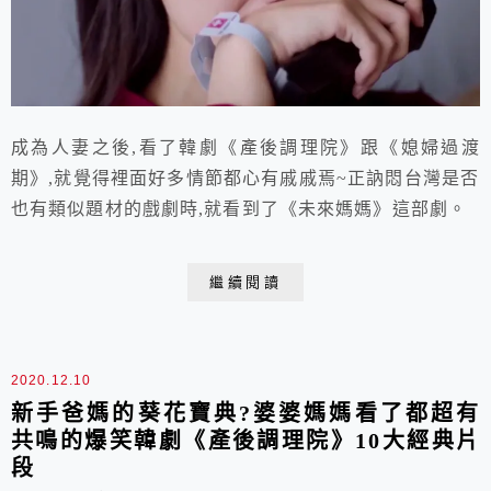
成為人妻之後,看了韓劇《產後調理院》跟《媳婦過渡
期》,就覺得裡面好多情節都心有戚戚焉~正訥悶台灣是否
也有類似題材的戲劇時,就看到了《未來媽媽》這部劇。
繼續閱讀
2020.12.10
新手爸媽的葵花寶典?婆婆媽媽看了都超有
共鳴的爆笑韓劇《產後調理院》10大經典片
段