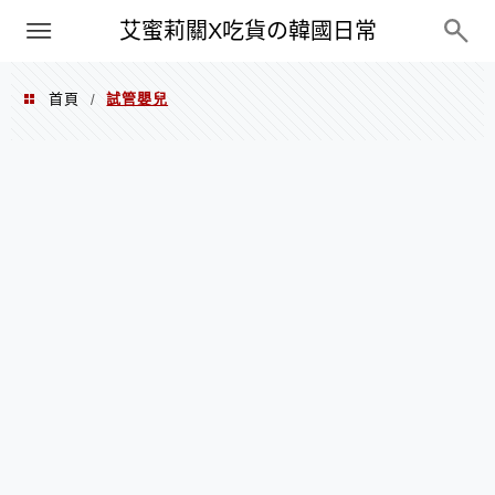
PXN
艾蜜莉關X吃貨の韓國日常
首頁
試管嬰兒
/
試管嬰兒