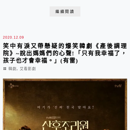
媽媽們的共鳴，一開播就空降話題韓劇榜亞軍，創下極佳
收視成績。 整齣戲只有八集，但內容爆笑、寫實又精彩
繼續閱讀
帶點懸疑,讓我們來一起瞧瞧劇中的10大爆笑片段吧XD
2020.12.09
笑中有淚又帶懸疑的爆笑韓劇《產後調理
院》~說出媽媽們的心聲!「只有我幸福了，
孩子也才會幸福。」(有雷)
,
韓劇
艾看影劇