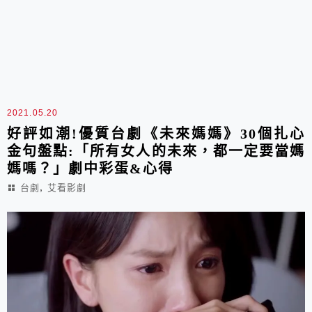
2021.05.20
好評如潮!優質台劇《未來媽媽》30個扎心
金句盤點:「所有女人的未來，都一定要當媽
媽嗎？」劇中彩蛋&心得
,
台劇
艾看影劇