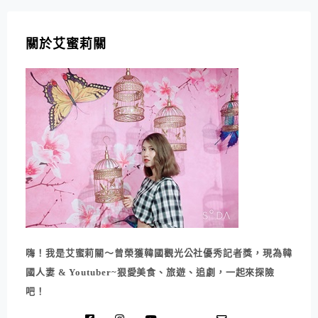
關於艾蜜莉關
嗨！我是艾蜜莉關～曾榮獲韓國觀光公社優秀記者獎，現為韓
國人妻 & Youtuber~狠愛美食、旅遊、追劇，一起來探險
吧！