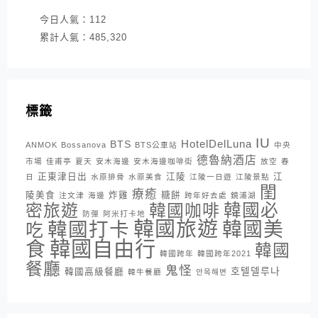
今日人氣：
112
累計人氣：
485,320
標籤
IU
HotelDelLuna
BTS
ANMOK
Bossanova
BTS公車站
中央
德魯納酒店
市場
佳甫亭
夏天
安木海邊
安木海邊咖啡街
放空
春
正東津日出
江陵
江
日
水原排骨
水原美食
江陵一日遊
江陵景點
閨
療癒
陵美食
炸雞
糖餅
注文津
海邊
跨年好去處
鏡浦湖
密旅遊
韓國咖啡
韓國必
防彈
阿米打卡地
韓國旅遊
韓國打卡
韓國美
吃
韓國自由行
食
韓國
韓國跨年
韓國跨年2021
餐廳
鬼怪
호텔델루나
韓國高級餐廳
韓牛餐廳
안목해변