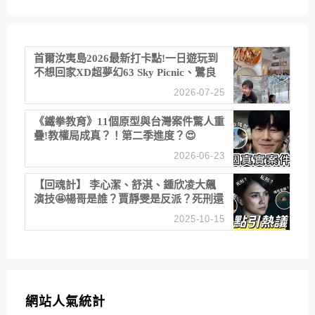
首爾汝夷島2026最新打卡點!一日遊玩到
不想回家XD超夢幻63 Sky Picnic、鷺良
津帝王蟹大餐、《淚之女王》拍攝地、漢
2026-07-25
江公園免費玩水
《鐵拳教育》11個原型與台灣案件驚人重
疊!教權局成真？！第二季進度？😍
2026-06-23
【回魂計】 李心潔、舒淇、鍾欣凌大飆
演技🤩楊哥是誰？賈靜雯是反派？死刑還
是私刑正義
2025-10-15
網站人氣統計