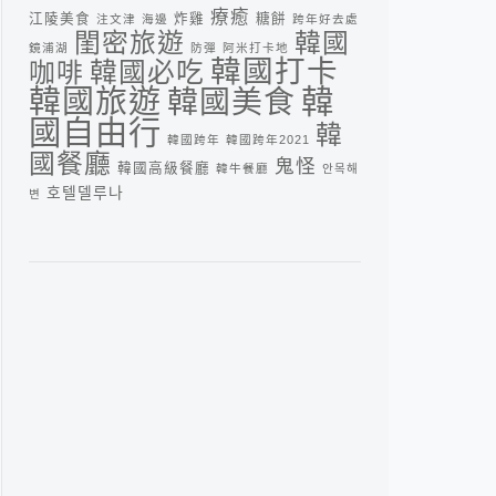
療癒
江陵美食
炸雞
糖餅
注文津
海邊
跨年好去處
閨密旅遊
韓國
鏡浦湖
防彈
阿米打卡地
韓國打卡
咖啡
韓國必吃
韓
韓國旅遊
韓國美食
國自由行
韓
韓國跨年
韓國跨年2021
國餐廳
鬼怪
韓國高級餐廳
韓牛餐廳
안목해
호텔델루나
변