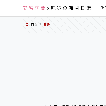
PXN
艾蜜莉關
X吃貨の韓國日常
認
首頁
海邊
/
海邊