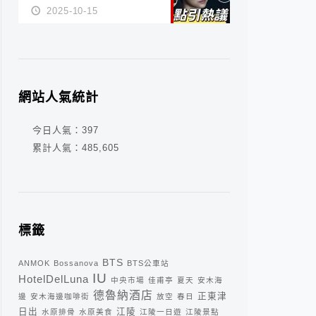
派？死刑還是私刑正義
2025-10-15
網站人氣統計
今日人氣：
397
累計人氣：
485,605
標籤
BTS
ANMOK
Bossanova
BTS公車站
IU
HotelDelLuna
中央市場
佳甫亭
夏天
安木海
德魯納酒店
正東津
邊
安木海邊咖啡街
放空
春日
日出
江陵
水原排骨
水原美食
江陵一日遊
江陵景點