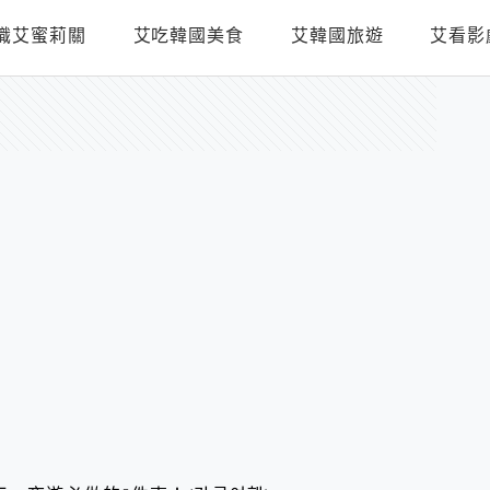
識艾蜜莉關
艾吃韓國美食
艾韓國旅遊
艾看影