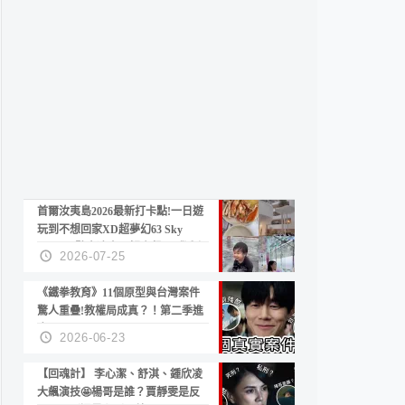
首爾汝夷島2026最新打卡點!一日遊
玩到不想回家XD超夢幻63 Sky
Picnic、鷺良津帝王蟹大餐、《淚之
2026-07-25
女王》拍攝地、漢江公園免費玩水
《鐵拳教育》11個原型與台灣案件
驚人重疊!教權局成真？！第二季進
度？😍
2026-06-23
【回魂計】 李心潔、舒淇、鍾欣凌
大飆演技🤩楊哥是誰？賈靜雯是反