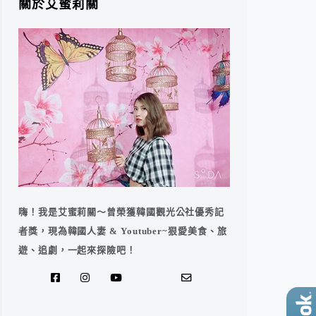
關於艾蜜莉關
嗨！我是艾蜜莉關～曾榮獲韓國觀光公社優秀記
者獎，現為韓國人妻 & Youtuber~狠愛美食、旅
遊、追劇，一起來探險吧！