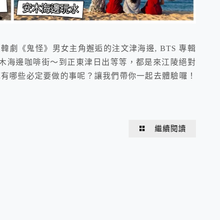
韓劇《鬼怪》男女主角邂逅的注文津海邊, BTS 專輯
安木海邊咖啡街～到正東津日出等等，都是來江陵絕對
到底有哪些必定要做的事呢？讓我們帶你一起去體驗囉！
繼續閱讀