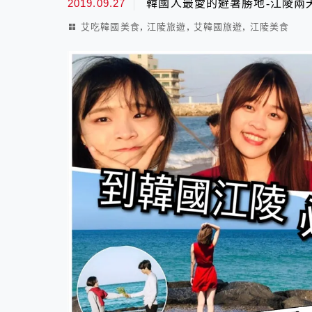
2019.09.27
韓國人最愛的避暑勝地-江陵兩天
,
,
,
艾吃韓國美食
江陵旅遊
艾韓國旅遊
江陵美食