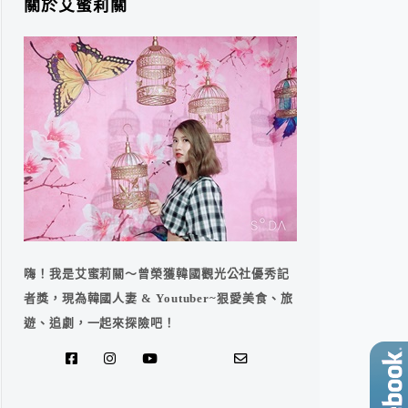
關於艾蜜莉關
嗨！我是艾蜜莉關～曾榮獲韓國觀光公社優秀記
者獎，現為韓國人妻 & Youtuber~狠愛美食、旅
遊、追劇，一起來探險吧！