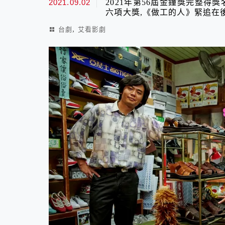
2021.09.02
2021年第56屆金鐘獎完整得
六項大獎,《做工的人》緊追在後
,
台劇
艾看影劇