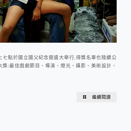
晚上七點於國立國父紀念館盛大舉行,得獎名單也陸續公
大獎:最佳戲劇節目、導演、燈光、攝影、美術設計、
繼續閱讀