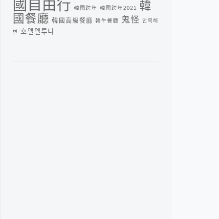
國自由行
韓
韓國跨年
韓國跨年2021
國餐廳
鬼怪
韓國高級餐廳
韓牛餐廳
안목해
호텔델루나
변