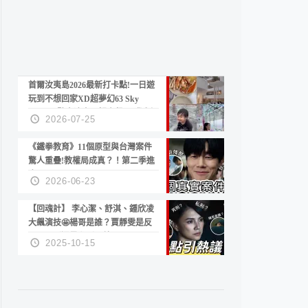
首爾汝夷島2026最新打卡點!一日遊
玩到不想回家XD超夢幻63 Sky
Picnic、鷺良津帝王蟹大餐、《淚之
2026-07-25
女王》拍攝地、漢江公園免費玩水
《鐵拳教育》11個原型與台灣案件
驚人重疊!教權局成真？！第二季進
度？😍
2026-06-23
【回魂計】 李心潔、舒淇、鍾欣凌
大飆演技🤩楊哥是誰？賈靜雯是反
派？死刑還是私刑正義
2025-10-15