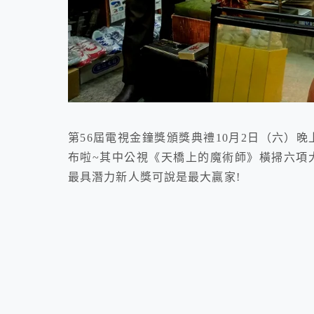
第56屆電視金鐘獎頒獎典禮10月2日（六）
布啦~其中公視《天橋上的魔術師》橫掃六項
最具潛力新人獎可說是最大贏家!