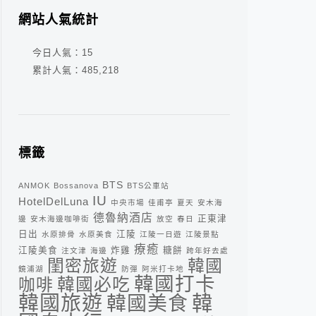
網站人氣統計
今日人氣：
15
累計人氣：
485,218
標籤
BTS
ANMOK
Bossanova
BTS公車站
IU
HotelDelLuna
中央市場
佳甫亭
夏天
安木海
德魯納酒店
正東津
邊
安木海邊咖啡街
放空
春日
日出
江陵
水原排骨
水原美食
江陵一日遊
江陵景點
療癒
江陵美食
炸雞
糖餅
注文津
海邊
跨年好去處
閨密旅遊
韓國
鏡浦湖
防彈
阿米打卡地
韓國打卡
咖啡
韓國必吃
韓
韓國旅遊
韓國美食