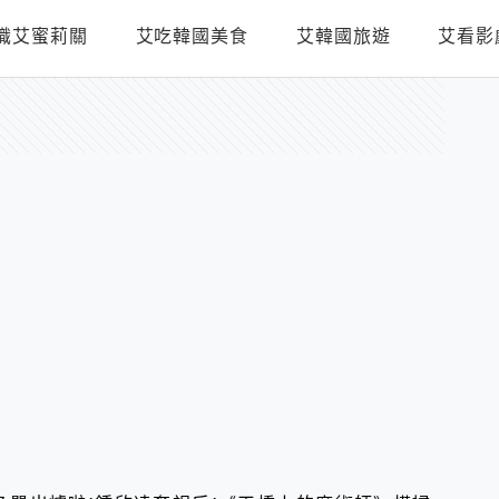
識艾蜜莉關
艾吃韓國美食
艾韓國旅遊
艾看影