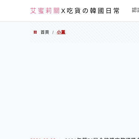
PXN
艾蜜莉關
X吃貨の韓國日常
認
首頁
小薰
/
小薰