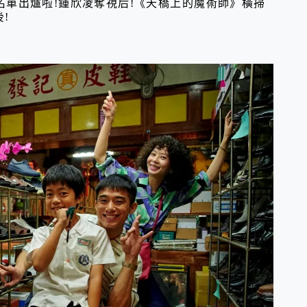
獎名單出爐啦!鍾欣凌奪視后!《天橋上的魔術師》橫掃
!