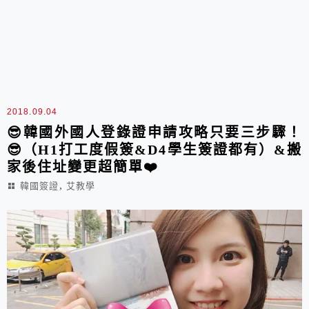
2018.09.04
😎韓國外國人登錄證申請攻略只要三步驟！
😎（H1打工度假簽&D4學生簽證都有）&搬
家後住址變更超簡單❤️
,
韓國簽證
艾教學