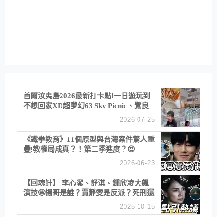
首爾汝夷島2026最新打卡點!一日遊玩到
不想回家XD超夢幻63 Sky Picnic、鷺良
津帝王蟹大餐、《淚之女王》拍攝地、漢
2026-07-25
江公園免費玩水
《鐵拳教育》11個原型與台灣案件驚人重
疊!教權局成真？！第二季進度？😍
2026-06-23
【回魂計】 李心潔、舒淇、鍾欣凌大飆
演技🤩楊哥是誰？賈靜雯是反派？死刑還
是私刑正義
2025-10-15