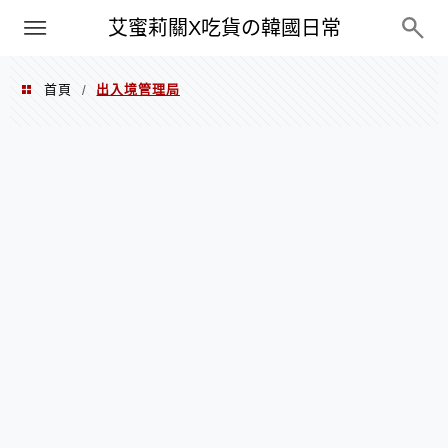
PXN
艾蜜莉關X吃貨の韓國日常
首頁
出入境管理局
/
出入境管理局