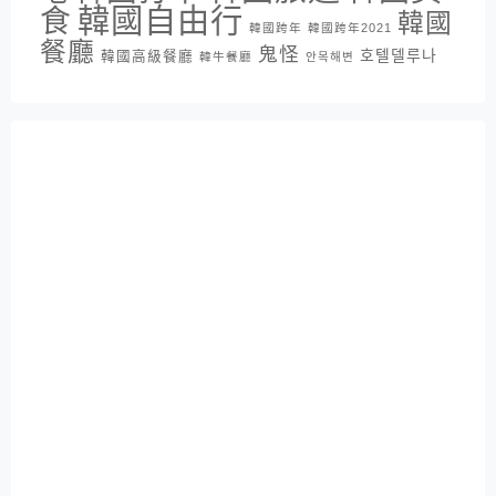
韓國自由行
食
韓國
韓國跨年
韓國跨年2021
餐廳
鬼怪
호텔델루나
韓國高級餐廳
韓牛餐廳
안목해변