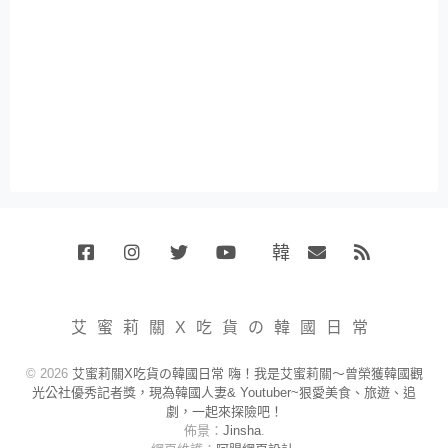
韓
Facebook
Instagram
Twitter
Youtube
國
Email
RSS
代
購
小
艾蜜莉關X吃貨の韓國日常
賣
場
© 2026
艾蜜莉關X吃貨の韓國日常 嗨！我是艾蜜莉關～曾榮獲韓國觀
光公社優秀記者獎，現為韓國人妻& Youtuber~狠愛美食、旅遊、追
劇，一起來探險吧！
佈景：
Jinsha
.