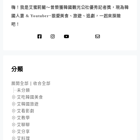
嗨！我是艾蜜莉關～曾榮獲韓國觀光公社優秀記者獎，現為韓
國人妻 & Youtuber~狠愛美食、旅遊、追劇，一起來探險
吧！
分類
展開全部
|
收合全部
未分類
艾吃韓國美食
艾韓國旅遊
艾看影劇
艾教學
艾聊聊
艾分享
艾料理