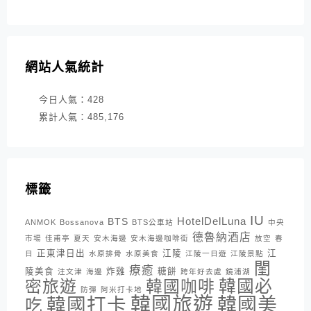
網站人氣統計
今日人氣：
428
累計人氣：
485,176
標籤
IU
HotelDelLuna
BTS
ANMOK
Bossanova
BTS公車站
中央
德魯納酒店
市場
佳甫亭
夏天
安木海邊
安木海邊咖啡街
放空
春
正東津日出
江陵
江
日
水原排骨
水原美食
江陵一日遊
江陵景點
閨
療癒
陵美食
炸雞
糖餅
注文津
海邊
跨年好去處
鏡浦湖
密旅遊
韓國咖啡
韓國必
防彈
阿米打卡地
韓國旅遊
韓國打卡
韓國美
吃