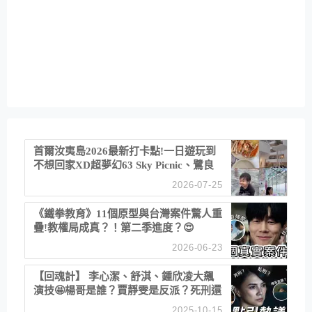
首爾汝夷島2026最新打卡點!一日遊玩到
不想回家XD超夢幻63 Sky Picnic、鷺良
津帝王蟹大餐、《淚之女王》拍攝地、漢
2026-07-25
江公園免費玩水
《鐵拳教育》11個原型與台灣案件驚人重
疊!教權局成真？！第二季進度？😍
2026-06-23
【回魂計】 李心潔、舒淇、鍾欣凌大飆
演技🤩楊哥是誰？賈靜雯是反派？死刑還
是私刑正義
2025-10-15