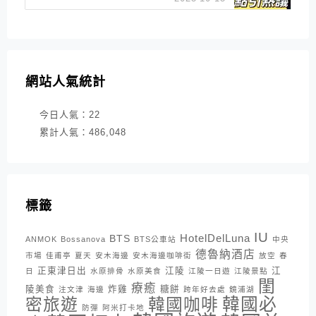
網站人氣統計
今日人氣：
22
累計人氣：
486,048
標籤
IU
HotelDelLuna
BTS
ANMOK
Bossanova
BTS公車站
中央
德魯納酒店
市場
佳甫亭
夏天
安木海邊
安木海邊咖啡街
放空
春
正東津日出
江陵
江
日
水原排骨
水原美食
江陵一日遊
江陵景點
閨
療癒
陵美食
炸雞
糖餅
注文津
海邊
跨年好去處
鏡浦湖
密旅遊
韓國咖啡
韓國必
防彈
阿米打卡地