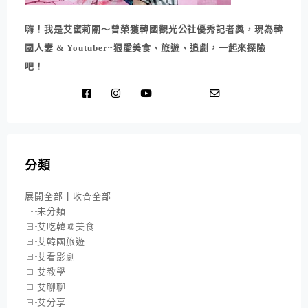
嗨！我是艾蜜莉關～曾榮獲韓國觀光公社優秀記者獎，現為韓
國人妻 & Youtuber~狠愛美食、旅遊、追劇，一起來探險
吧！
分類
展開全部
|
收合全部
未分類
艾吃韓國美食
艾韓國旅遊
艾看影劇
艾教學
艾聊聊
艾分享