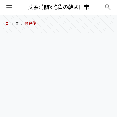
PXN
艾蜜莉關X吃貨の韓國日常
首頁
余靜萍
/
余靜萍