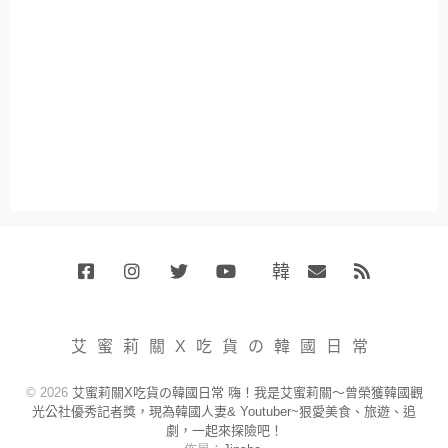
韓
Facebook
Instagram
Twitter
Youtube
國
Email
RSS
代
購
小
艾蜜莉關X吃貨の韓國日常
賣
場
© 2026
艾蜜莉關X吃貨の韓國日常 嗨！我是艾蜜莉關～曾榮獲韓國觀
光公社優秀記者獎，現為韓國人妻& Youtuber~狠愛美食、旅遊、追
劇，一起來探險吧！