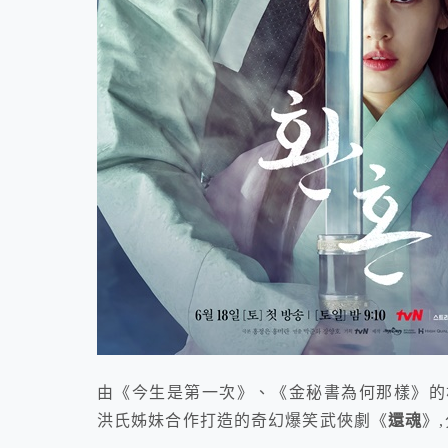
由《今生是第一次》、《金秘書為何那樣》的
洪氏姊妹合作打造的奇幻爆笑武俠劇《
還魂
》