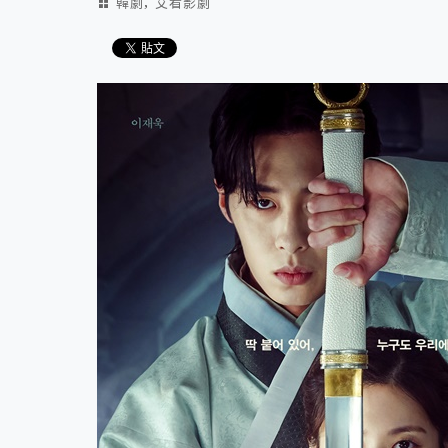
,
韓劇
艾看影劇