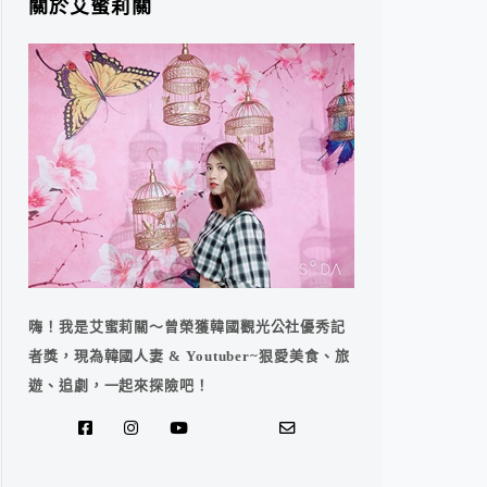
關於艾蜜莉關
嗨！我是艾蜜莉關～曾榮獲韓國觀光公社優秀記
者獎，現為韓國人妻 & Youtuber~狠愛美食、旅
遊、追劇，一起來探險吧！