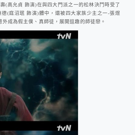
壽(高允貞 飾演)在與四大門派之一的松林決鬥時受了
德(庭沼珉 飾演)體中，還被四大家族少主之一-張煜
人意外成為假主僕、真師徒，展開逗趣的師徒戀。