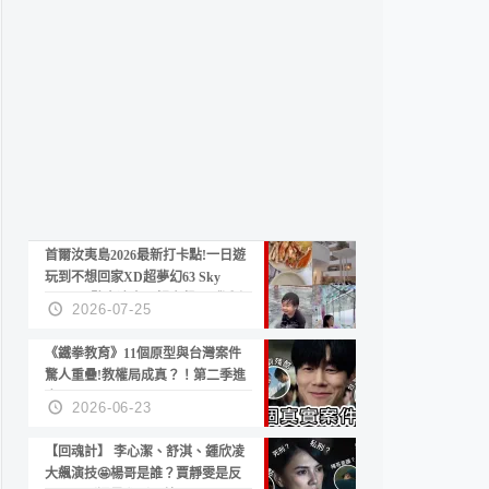
首爾汝夷島2026最新打卡點!一日遊
玩到不想回家XD超夢幻63 Sky
Picnic、鷺良津帝王蟹大餐、《淚之
2026-07-25
女王》拍攝地、漢江公園免費玩水
《鐵拳教育》11個原型與台灣案件
驚人重疊!教權局成真？！第二季進
度？😍
2026-06-23
【回魂計】 李心潔、舒淇、鍾欣凌
大飆演技🤩楊哥是誰？賈靜雯是反