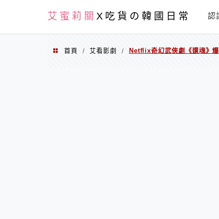
PXN
艾蜜莉關
X吃貨の韓國日常
認
首頁
艾看影劇
Netflix奇幻武俠劇《還魂
/
/