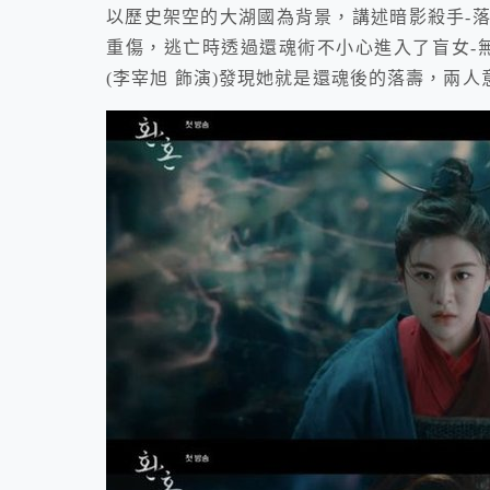
以歷史架空的大湖國為背景，講述暗影殺手-落
重傷，逃亡時透過還魂術不小心進入了盲女-無
(李宰旭 飾演)發現她就是還魂後的落壽，兩