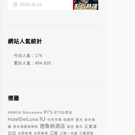
派？死刑還是私刑正義
2025-10-15
網站人氣統計
今日人氣：
174
累計人氣：
484,920
標籤
BTS
ANMOK
Bossanova
BTS公車站
IU
HotelDelLuna
中央市場
佳甫亭
夏天
安木海
德魯納酒店
正東津
邊
安木海邊咖啡街
放空
春日
日出
江陵
水原排骨
水原美食
江陵一日遊
江陵景點