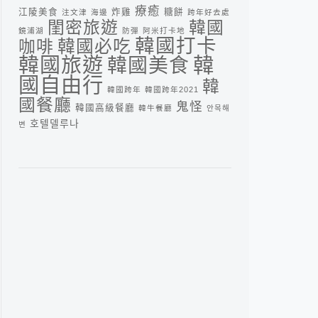
療癒
江陵美食
炸雞
糖餅
注文津
海邊
跨年好去處
閨密旅遊
韓國
鏡浦湖
防彈
阿米打卡地
韓國打卡
咖啡
韓國必吃
韓
韓國旅遊
韓國美食
國自由行
韓
韓國跨年
韓國跨年2021
國餐廳
鬼怪
韓國高級餐廳
韓牛餐廳
안목해
호텔델루나
변