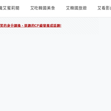
識艾蜜莉關
艾吃韓國美食
艾韓國旅遊
艾看影
》爆笑的身分調換、逗趣的CP線發展成話題!