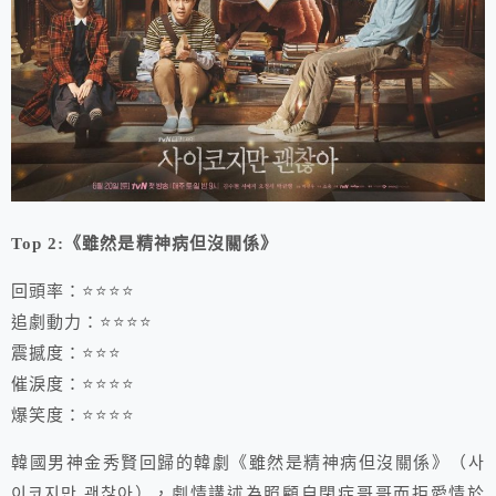
Top 2:《雖然是精神病但沒關係》
回頭率：⭐️⭐️⭐️⭐️
追劇動力：⭐️⭐️⭐️⭐️
震撼度：⭐️⭐️⭐️
催淚度：⭐️⭐️⭐️⭐️
爆笑度：⭐️⭐️⭐️⭐️
韓國男神金秀賢回歸的韓劇《雖然是精神病但沒關係》（사
이코지만 괜찮아），劇情講述為照顧自閉症哥哥而拒愛情於