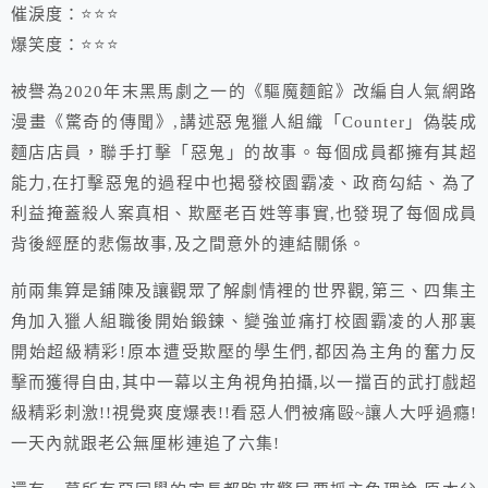
催淚度：⭐️⭐️⭐️
爆笑度：⭐️⭐️⭐️
被譽為2020年末黑馬劇之一的《驅魔麵館》改編自人氣網路
漫畫《驚奇的傳聞》,講述惡鬼獵人組織「Counter」偽裝成
麵店店員，聯手打擊「惡鬼」的故事。每個成員都擁有其超
能力,在打擊惡鬼的過程中也揭發校園霸凌、政商勾結、為了
利益掩蓋殺人案真相、欺壓老百姓等事實,也發現了每個成員
背後經歷的悲傷故事,及之間意外的連結關係。
前兩集算是鋪陳及讓觀眾了解劇情裡的世界觀,第三、四集主
角加入獵人組職後開始鍛鍊、變強並痛打校園霸凌的人那裏
開始超級精彩!原本遭受欺壓的學生們,都因為主角的奮力反
擊而獲得自由,其中一幕以主角視角拍攝,以一擋百的武打戲超
級精彩刺激!!視覺爽度爆表!!看惡人們被痛毆~讓人大呼過癮!
一天內就跟老公無厘彬連追了六集!