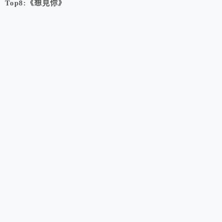
Top8:《想見你》