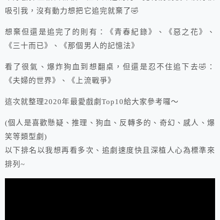
吸引我，沒有動力想把它追完就棄了🤣
想棄但還是追完了的則有：《青春紀錄》、《惡之花》、
《三十而已》、《那個男人的記憶法》
看了很氣、爆炸狗血到想翻桌，但還是忍不住追下去🤣：
《夫婦的世界》、《上流戰爭》
這次就整理2020年最愛戲劇Top10給大家參考囉～
(個人是喜歡懸疑、推理、狗血、反轉多的、奇幻、感人、爆
笑等類型劇)
以下排名以我想再看多次、追劇速度快且深植人心為標準來
排列~