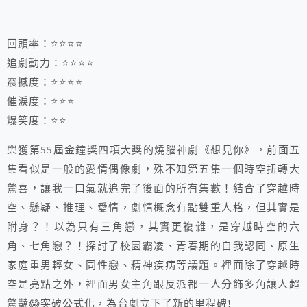
回頭率：⭐️⭐️⭐️⭐️
追劇動力：⭐️⭐️⭐️⭐️
震撼度：⭐️⭐️⭐️⭐️
催淚度：⭐️⭐️⭐️
爆笑度：⭐️⭐️
榮獲第55屆金鐘獎四項大獎的燒腦神劇《想見你》，前面五
集看似是一般的愛情偶像劇，殊不知第五集一個時空扭轉大
驚喜，讓我一口氣就追完了後面的所有集數！結合了穿越時
空、懸疑、推理、愛情，劇情概念有點雙重人格，但其實是
附身？！以為只有三角戀，其實更複雜，是穿越時空的六
角、七角戀？！探討了校園霸凌、青春期的自我認同、原生
家庭重男輕女、同性戀、精神疾病等議題。裡面除了穿越時
空是亮點之外，裡面男女主角跟反派都一人分飾多角讓人超
驚豔
😱突破公式化，為台劇立下了新的里程碑!