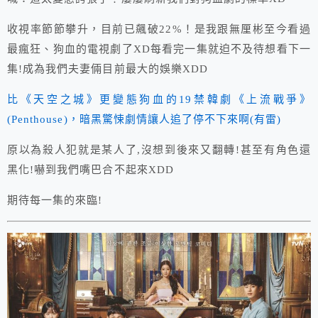
收視率節節攀升，目前已飆破22%！是我跟無厘彬至今看過
最瘋狂、狗血的電視劇了XD每看完一集就迫不及待想看下一
集!成為我們夫妻倆目前最大的娛樂XDD
比《天空之城》更變態狗血的19禁韓劇《上流戰爭》
(Penthouse)，暗黑驚悚劇情讓人追了停不下來啊(有雷)
原以為殺人犯就是某人了,沒想到後來又翻轉!甚至有角色還
黑化!嚇到我們嘴巴合不起來XDD
期待每一集的來臨!