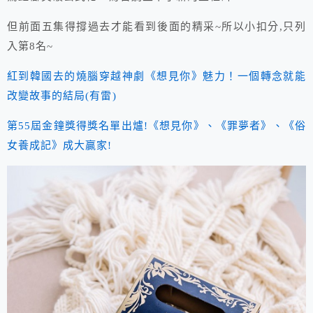
但前面五集得撐過去才能看到後面的精采~所以小扣分,只列
入第8名~
紅到韓國去的燒腦穿越神劇《想見你》魅力！一個轉念就能
改變故事的結局(有雷)
第55屆金鐘獎得獎名單出爐!《想見你》、《罪夢者》、《俗
女養成記》成大贏家!