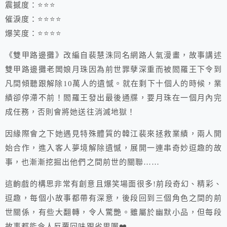
震撼度：⭐️⭐️⭐️
催淚度：⭐️⭐️⭐️⭐️
爆笑度：⭐️⭐️⭐️⭐️
《雙甲路邊攤》改編自裴慧洙同名網路人氣漫畫，故事講述
雙甲路邊攤老闆娘月珠因為前世罪孽深重而被閻羅王下令到
凡間傾聽跟解除10萬人的遺憾。就在剩下十個人的時候，業
績卻停滯不前！閻羅王發出最後通牒，要月珠在一個月內完
成任務，否則會將她送往消滅地獄！
因緣際會之下她遇見特殊體質的韓江裴來拯救業績，兩人開
始合作，進入客人夢境解除遺憾，展開一連串奇妙逗趣的故
事，也漸漸挖掘出他們之間前世的關聯……
這齣戲的構思非常有創意且爆笑場面很多!前段奇幻、精彩、
逗趣，每個小故事都帶有深意，後段回到三個角色之間的前
世關係，有些大翻轉，令人驚艷。雖屬於幽默小品，但每段
故事都能令人反覆回味跟省思喔❤️