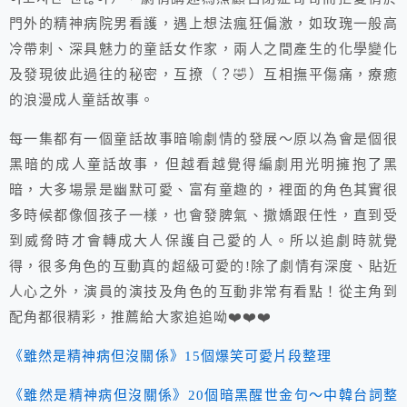
門外的精神病院男看護，遇上想法瘋狂偏激，如玫瑰一般高
冷帶刺、深具魅力的童話女作家，兩人之間產生的化學變化
及發現彼此過往的秘密，互撩（？🤣）互相撫平傷痛，療癒
的浪漫成人童話故事。
每一集都有一個童話故事暗喻劇情的發展～原以為會是個很
黑暗的成人童話故事，但越看越覺得編劇用光明擁抱了黑
暗，大多場景是幽默可愛、富有童趣的，裡面的角色其實很
多時候都像個孩子一樣，也會發脾氣、撒嬌跟任性，直到受
到威脅時才會轉成大人保護自己愛的人。所以追劇時就覺
得，很多角色的互動真的超級可愛的!除了劇情有深度、貼近
人心之外，演員的演技及角色的互動非常有看點！從主角到
配角都很精彩，推薦給大家追追呦❤️❤️❤️
《雖然是精神病但沒關係》15個爆笑可愛片段整理
《雖然是精神病但沒關係》20個暗黑醒世金句～中韓台詞整