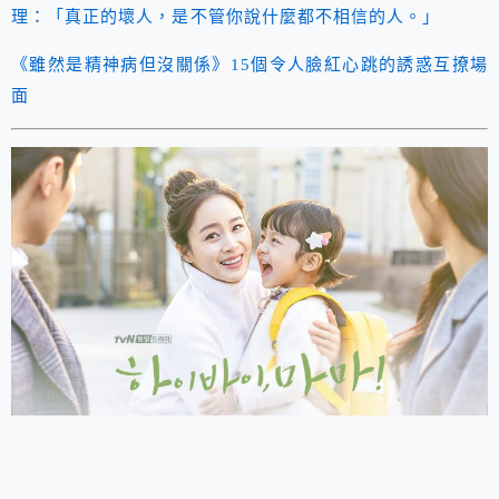
理：「真正的壞人，是不管你說什麼都不相信的人。」
《雖然是精神病但沒關係》15個令人臉紅心跳的誘惑互撩場
面