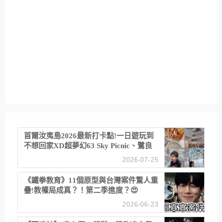
首爾汝夷島2026最新打卡點!一日遊玩到
不想回家XD超夢幻63 Sky Picnic、鷺良
津帝王蟹大餐、《淚之女王》拍攝地、漢
2026-07-25
江公園免費玩水
《鐵拳教育》11個原型與台灣案件驚人重
疊!教權局成真？！第二季進度？😍
2026-06-23