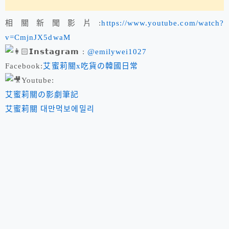
相關新聞影片:
https://www.youtube.com/watch?
v=CmjnJX5dwaM
𝗜𝗻𝘀𝘁𝗮𝗴𝗿𝗮𝗺 :
@emilywei1027
Facebook:
艾蜜莉關x吃貨の韓國日常
Youtube:
艾蜜莉關の影劇筆記
艾蜜莉關 대만먹보에밀리