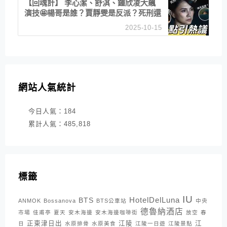
【回魂計】 李心潔、舒淇、鍾欣凌大飆
演技🤩楊哥是誰？賈靜雯是反派？死刑還
是私刑正義
2025-10-15
網站人氣統計
今日人氣：
184
累計人氣：
485,818
標籤
IU
HotelDelLuna
BTS
ANMOK
Bossanova
BTS公車站
中央
德魯納酒店
市場
佳甫亭
夏天
安木海邊
安木海邊咖啡街
放空
春
正東津日出
江陵
江
日
水原排骨
水原美食
江陵一日遊
江陵景點