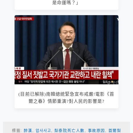
是命運嗎？」
(目前已解除)南韓總統緊急宣布戒嚴!電影《首
爾之春》情節重演?對人民的影響是?
標籤:
醉漢
,
압사사고
,
梨泰院死亡人數
,
事故原因
,
首爾梨