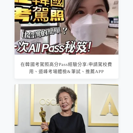
在韓國考駕照高分Pass經驗分享:申請駕校費
用、道峰考場體檢&筆試、推薦APP