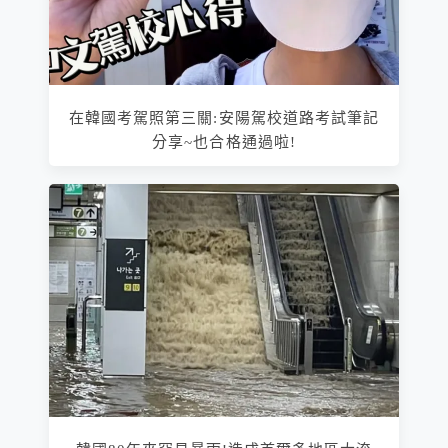
在韓國考駕照第三關:安陽駕校道路考試筆記
分享~也合格通過啦!