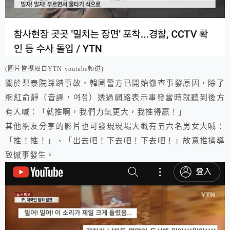
(圖片皆擷取自YTN youtube頻道)
關於梨泰院踩踏事故，韓國警方已開始徹查事發原因，除了
網紅俞靜（音譯，여정）透過網路表示事發當時就聽到後方
有人喊：「就推啊，我們力氣更大，我推得贏！」
其他網友分享的影片也可發現現場大概有五六名男女大喊：
「推！推！」、「出去吧！下去吧！下去吧！」故意推擠導
致憾事發生。