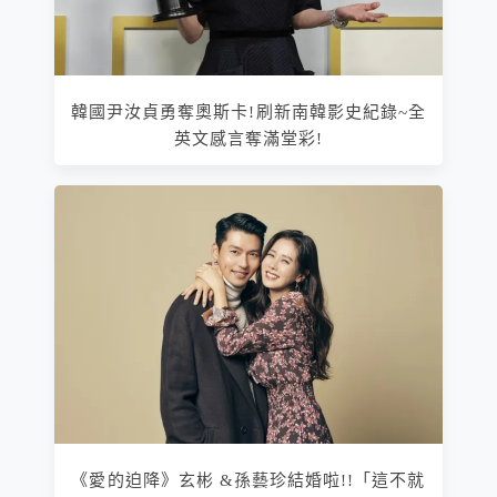
韓國尹汝貞勇奪奧斯卡!刷新南韓影史紀錄~全
英文感言奪滿堂彩!
《愛的迫降》玄彬 &孫藝珍結婚啦!!「這不就