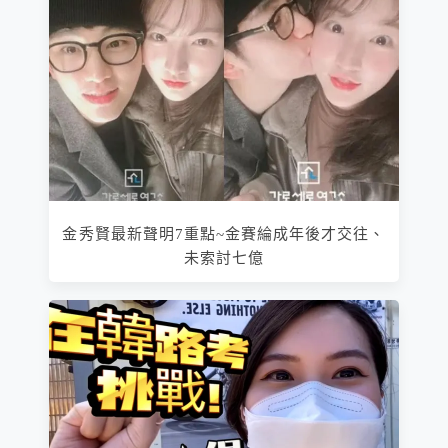
金秀賢最新聲明7重點~金賽綸成年後才交往、
未索討七億