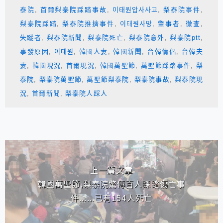
泰院
,
首爾梨泰院踩踏事故
,
이태원압사사고
,
梨泰院事件
,
梨泰院踩踏
,
梨泰院推擠事件
,
이태원사망
,
肇事者
,
徹查
,
失蹤者
,
梨泰院新聞
,
梨泰院死亡
,
梨泰院意外
,
梨泰院ptt
,
事發原因
,
이태원
,
韓國人妻
,
韓國新聞
,
台韓情侶
,
台韓夫
妻
,
韓國現況
,
首爾現況
,
韓國萬聖節
,
萬聖節踩踏事件
,
梨
泰院
,
梨泰院萬聖節
,
萬聖節梨泰院
,
梨泰院事故
,
梨泰院現
況
,
首爾新聞
,
梨泰院人踩人
相連文章
上一篇文章
韓國萬聖節,梨泰院驚傳百人踩踏傷亡事
件......已有154人死亡