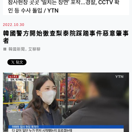
2022.10.30
韓國警方開始徹查梨泰院踩踏事件惡意肇事
者
,
韓國新聞
艾聊聊