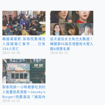
韓國萬聖節,梨泰院驚傳百
這次最佳女主角也太難選！
人踩踏傷亡事件……已有
韓國第56屆百想藝術大賞入
154人死亡
圍&得獎名單
2022-10-30
2020-05-12
梨泰院排一小時都要吃到的
人氣疊高高漢堡～Jacoby’s
Burger!肉醬滿溢『摧毀內
2018-12-25
臟漢堡』（내장파괴버거）