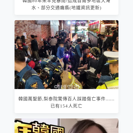
韓國80年來罕見暴雨!造成首爾多地區大淹
水、部分交通癱瘓(地鐵資訊更新)
韓國萬聖節,梨泰院驚傳百人踩踏傷亡事件......
已有154人死亡