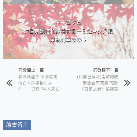
下一篇文章
韓國京畿道和談林賞楓一日遊🍁交通跟
單軌列車攻略🍁
同分類上一篇
同分類下一篇
韓國萬聖節,梨泰院驚
(目前已解除)南韓總統
傳百人踩踏傷亡事
緊急宣布戒嚴!電影
件……已有154人死亡
《首爾之春》情節重
演?對人民的影響是?
臉書留言