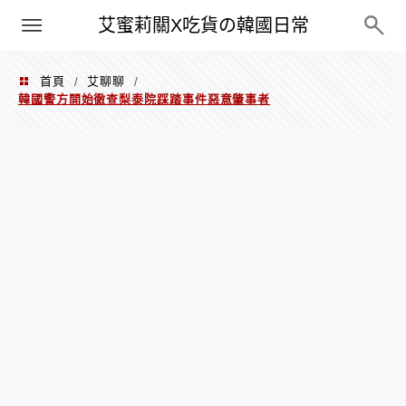
PXN
艾蜜莉關X吃貨の韓國日常
首頁
艾聊聊
/
/
韓國警方開始徹查梨泰院踩踏事件惡意肇事者