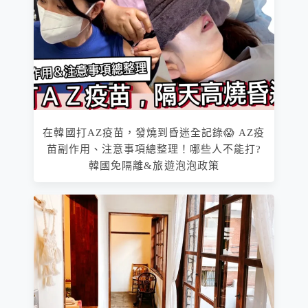
在韓國打AZ疫苗，發燒到昏迷全記錄😱 AZ疫
苗副作用、注意事項總整理！哪些人不能打?
韓國免隔離&旅遊泡泡政策