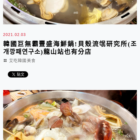
2021.02.03
韓國巨無霸豐盛海鮮鍋!貝殼流氓研究所(조
개깡패연구소)龍山站也有分店
艾吃韓國美食