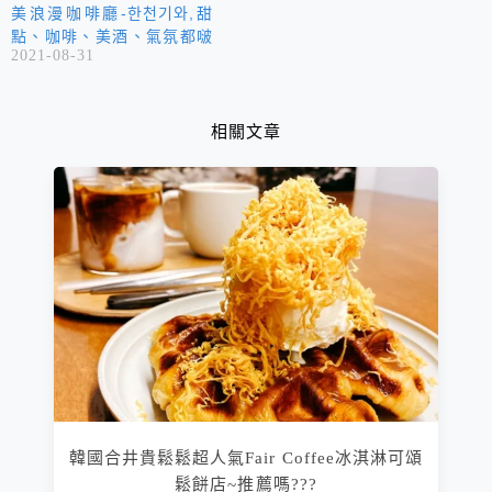
美浪漫咖啡廳-한천기와,甜
點、咖啡、美酒、氣氛都啵
2021-08-31
棒!
相關文章
韓國合井貴鬆鬆超人氣Fair Coffee冰淇淋可頌
鬆餅店~推薦嗎???