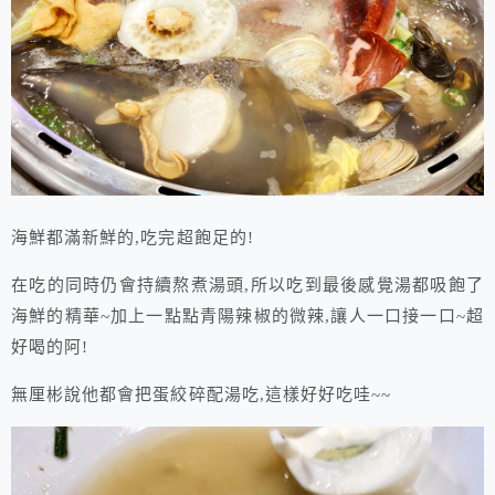
海鮮都滿新鮮的,吃完超飽足的!
在吃的同時仍會持續熬煮湯頭,所以吃到最後感覺湯都吸飽了
海鮮的精華~加上一點點青陽辣椒的微辣,讓人一口接一口~超
好喝的阿!
無厘彬說他都會把蛋絞碎配湯吃,這樣好好吃哇~~