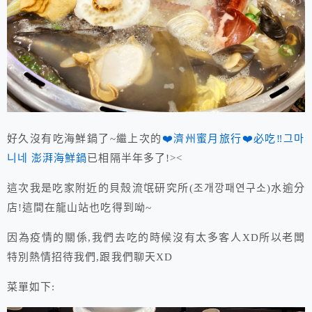
好久沒有吃海鮮鍋了~繼上次的
❤️濟州蜜月旅行❤️必吃‼️그마
니네 澎湃海鮮鍋
已相隔半年多了!><
這次我是吃家附近的貝殼流氓研究所(조개깡패연구소)水逾分
店!這間在龍山站也吃得到呦~
因為疫情的關係,我們去吃的時候沒有太多客人XD所以老闆
特別熱情招待我們,跟我們聊天XD
菜單如下: