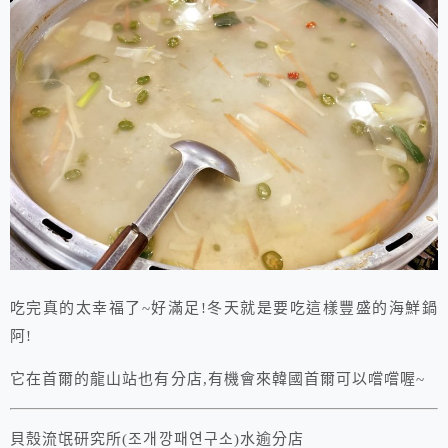
吃完真的太幸福了~好滿足!冬天就是要吃這樣豐盛的海鮮鍋
阿!
它在首爾的龍山站也有分店,有機會來韓國首爾可以嚐嚐喔~
貝殼流氓研究所(조개깡패연구소)水逾分店