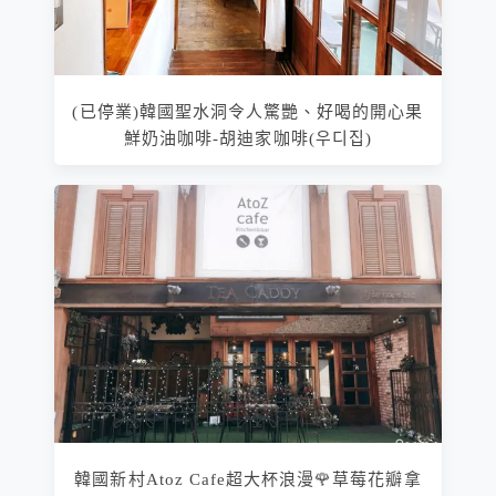
(已停業)韓國聖水洞令人驚艷、好喝的開心果
鮮奶油咖啡-胡迪家咖啡(우디집)
韓國新村Atoz Cafe超大杯浪漫🌹草莓花瓣拿