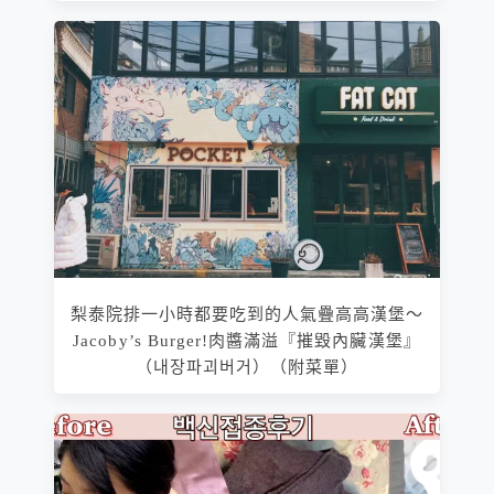
梨泰院排一小時都要吃到的人氣疊高高漢堡～
Jacoby’s Burger!肉醬滿溢『摧毀內臟漢堡』
（내장파괴버거）（附菜單）