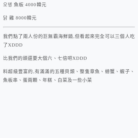
오뎅 魚板 4000韓元
닭 雞 8000韓元
我們點了兩人份的巨無霸海鮮鍋,但看起來完全可以三個人吃
了XDDD
比我們的頭還要大個六、七倍吧XDDD
料超級豐富的,有滿滿的五種貝類、整隻章魚、螃蟹、蝦子、
魚板串、蛋兩顆、年糕、白菜及一些小菜