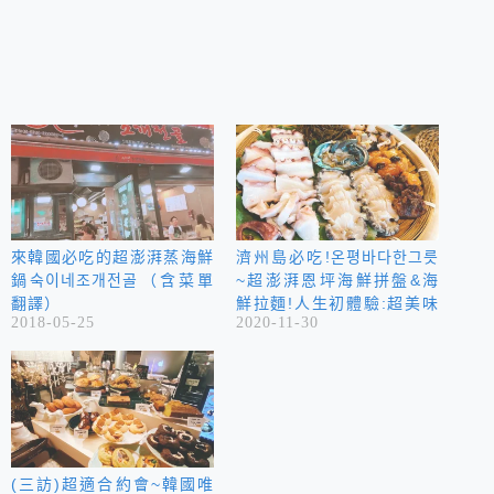
來韓國必吃的超澎湃蒸海鮮
濟州島必吃!온평바다한그릇
鍋숙이네조개전골（含菜單
~超澎湃恩坪海鮮拼盤&海
翻譯）
鮮拉麵!人生初體驗:超美味
2018-05-25
2020-11-30
鮑魚生魚片、羊棲菜、海
螺、海鞘生魚片!
(三訪)超適合約會~韓國唯