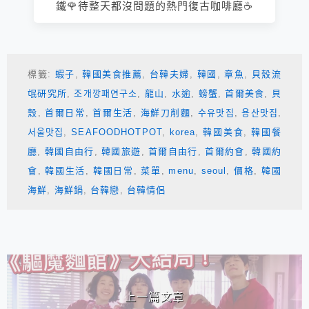
鐵🌹待整天都沒問題的熱門復古咖啡廳☕️
標籤:
蝦子
,
韓國美食推薦
,
台韓夫婦
,
韓國
,
章魚
,
貝殼流
氓研究所
,
조개깡패연구소
,
龍山
,
水逾
,
螃蟹
,
首爾美食
,
貝
殼
,
首爾日常
,
首爾生活
,
海鮮刀削麵
,
수유맛집
,
용산맛집
,
서울맛집
,
SEAFOODHOTPOT
,
korea
,
韓國美食
,
韓國餐
廳
,
韓國自由行
,
韓國旅遊
,
首爾自由行
,
首爾約會
,
韓國約
會
,
韓國生活
,
韓國日常
,
菜單
,
menu
,
seoul
,
價格
,
韓國
海鮮
,
海鮮鍋
,
台韓戀
,
台韓情侶
相連文章
上一篇文章