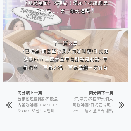
《驅魔麵館》大結局！爛尾？換編劇是
致命傷......第二季該追嗎？
下一篇文章
(已停業)韓國聖水洞人氣咖啡廳!日式庭
院風Eert 三層木盒草莓甜點是必點~草
莓泡芙、草莓大福、草莓蛋糕一次擁有
>///<
同分類上一篇
同分類下一篇
首爾松理團路熱門歐風
(已停業)韓國聖水洞人
古董咖啡廳~Hotel De
氣咖啡廳!日式庭院風E
Niente 오뗄드니엔테
ert 三層木盒草莓甜點
(含Menu翻譯)
是必點~草莓泡芙、草
莓大福、草莓蛋糕一次
擁有>///<