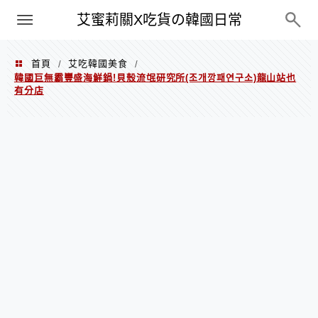
PXN
艾蜜莉關X吃貨の韓國日常
首頁
艾吃韓國美食
/
/
韓國巨無霸豐盛海鮮鍋!貝殼流氓研究所(조개깡패연구소)龍山站也
有分店