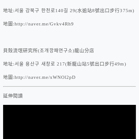
地址:서울 강북구 한천로140길 29(水逾站8號出口步行375m)
地圖:http://naver.me/Gvkv4Rh9
貝殼流氓研究所(조개깡패연구소)龍山分店
地址:서울 용산구 새창로 217(新龍山站5號出口步行49m)
地圖:http://naver.me/xWNOl2pD
延伸閱讀