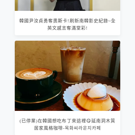
韓國尹汝貞勇奪奧斯卡!刷新南韓影史紀錄~全
英文感言奪滿堂彩!
(已停業)在韓國想吃布丁來這裡😋延南洞木質
居家風格咖啡-목화씨라운지카페