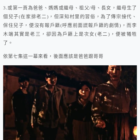
3.或第一頁為爸爸、媽媽或繼母、祖父/母、長女，繼母生了
個兒子(在家排老二)，但深知村里的習俗，為了傳宗接代、
保住兒子，便沒有報戶籍(呼應前面謊報戶籍的劇情)，而李
木端其實是老三，卻因為戶籍上是次女(老二)，便被犧牲
了。
依第七集這一幕來看，後面應該是爸爸跟哥哥