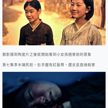
散影摸到陶瓷片之後就開始看到小女孩遇害前的景象
第七集李木端死前，右手握有紅髮帶，遭女巫直接殺害