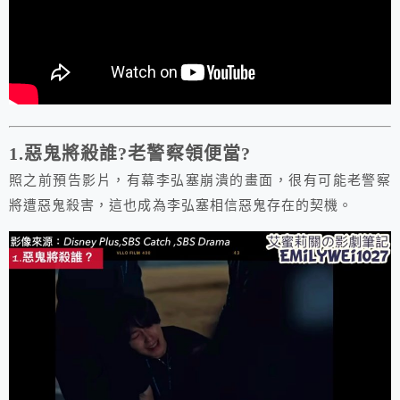
1.惡鬼將殺誰?老警察領便當?
照之前預告影片，有幕李弘塞崩潰的畫面，很有可能老警察
將遭惡鬼殺害，這也成為李弘塞相信惡鬼存在的契機。