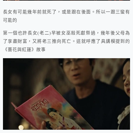
長女有可能幾年前就死了，或是跟在後面。所以一跟三蠻有
可能的
第一個也許長女(老二)早被女巫殺死獻祭過，幾年後父母為
了享盡財富，又將老三推向死亡。這就呼應了具講模提到的
《薔花與紅蓮》故事