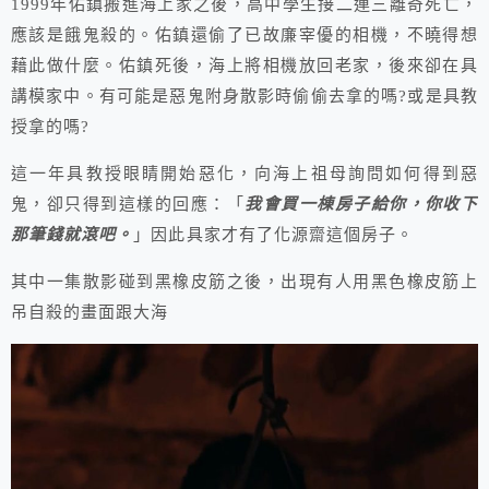
1999年佑鎮搬進海上家之後，高中學生接二連三離奇死亡，
應該是餓鬼殺的。佑鎮還偷了已故廉宰優的相機，不曉得想
藉此做什麼。佑鎮死後，海上將相機放回老家，後來卻在具
講模家中。有可能是惡鬼附身散影時偷偷去拿的嗎?或是具教
授拿的嗎?
這一年具教授眼睛開始惡化，向海上祖母詢問如何得到惡
鬼，卻只得到這樣的回應：「
我會買一棟房子給你，你收下
那筆錢就滾吧。
」因此具家才有了化源齋這個房子。
其中一集散影碰到黑橡皮筋之後，出現有人用黑色橡皮筋上
吊自殺的畫面跟大海