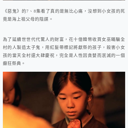
《惡鬼》的7、8集看了真的是無比心痛，沒想到小女孩的死
竟是海上祖父母的陰謀。
為了延續世世代代驚人的財富，花十億韓幣收買女巫瞞騙全
村的人製造太子鬼，用紅髮帶標記將獻祭的孩子，殺害小女
孩的當天全村還大肆慶祝，完全是人性因貪婪而泯滅的一個
癲狂祭典。