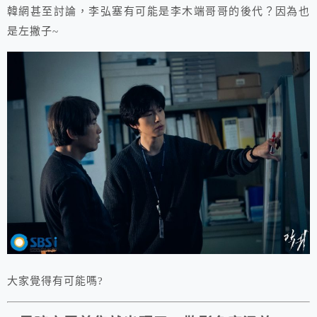
韓網甚至討論，李弘塞有可能是李木端哥哥的後代？因為也
是左撇子~
大家覺得有可能嗎?