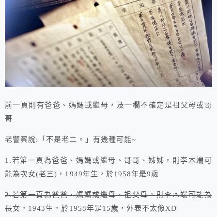
前一頁則有爸爸、媽媽或繼母，及一欄不確定是祖父母或哥
哥
老警察說:「不是老二。」有幾種可能~
1.若第一頁為爸爸、媽媽或繼母、哥哥、姊姊，則李木端可
能為次女(老三)，1949年生，於1958年是9歲
2.若第一頁為爸爸、媽媽或繼母、祖父母，則李木端可能為
長女，1943生，於1958年是15歲，外表不太像XD