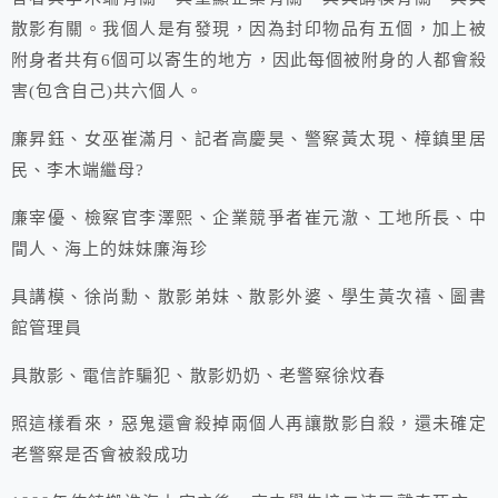
散影有關。我個人是有發現，因為封印物品有五個，加上被
附身者共有6個可以寄生的地方，因此每個被附身的人都會殺
害(包含自己)共六個人。
廉昇鈺、女巫崔滿月、記者高慶昊、警察黃太現、樟鎮里居
民、李木端繼母?
廉宰優、檢察官李澤熙、企業競爭者崔元澈、工地所長、中
間人、海上的妹妹廉海珍
具講模、徐尚勳、散影弟妹、散影外婆、學生黃次禧、圖書
館管理員
具散影、電信詐騙犯、散影奶奶、老警察徐炆春
照這樣看來，惡鬼還會殺掉兩個人再讓散影自殺，還未確定
老警察是否會被殺成功