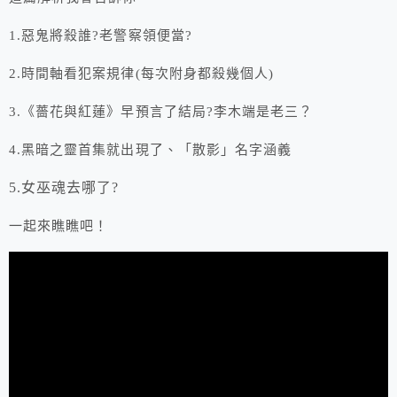
1.惡鬼將殺誰?老警察領便當?
2.時間軸看犯案規律(每次附身都殺幾個人)
3.《薔花與紅蓮》早預言了結局?李木端是老三？
4.黑暗之靈首集就出現了、「散影」名字涵義
5.女巫魂去哪了?
一起來瞧瞧吧！