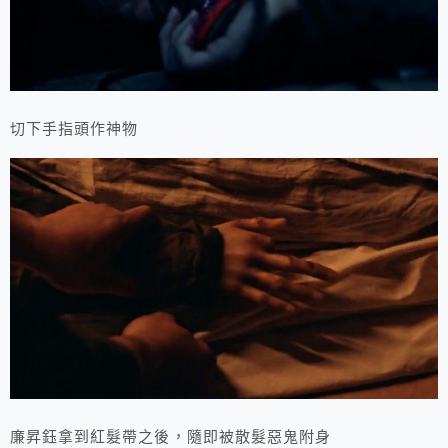
切下手指頭作神物
廉昇鈺拿到紅髮帶之後，隨即被散髮惡鬼附身