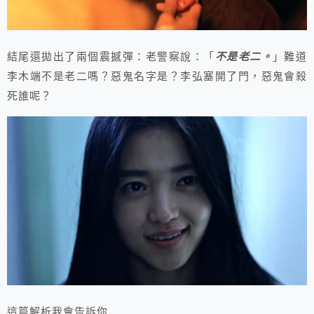
結尾還拋出了兩個震撼彈：老警察說：「
不是老二。
」難道
李木端不是老二嗎？惡鬼名字是？李弘塞開了門，惡鬼會殺
死誰呢？
這篇解析我會告訴你