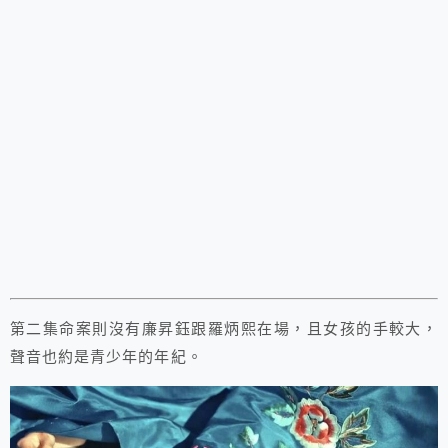
第二集命案則沒有廉昇鈺跟羅炳熙在場，且女孩的手較大，
聲音也約是青少年的年紀。