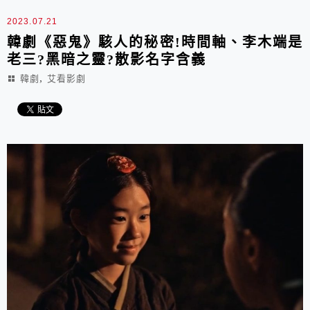
2023.07.21
韓劇《惡鬼》駭人的秘密!時間軸、李木端是
老三?黑暗之靈?散影名字含義
,
韓劇
艾看影劇