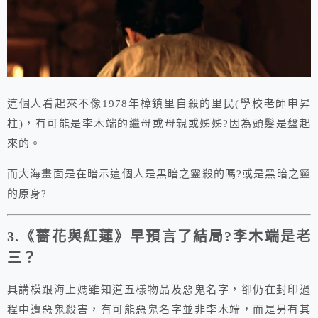
這個人看起來不像1978年樟鎮里自殺的里民(學校老師申昇
柱)，有可能是李木端的繼母或母親或姊姊?因為頭髮是盤起
來的。
而大海畫面是在暗示這個人是黑暗之靈殺的嗎?或是黑暗之靈
的原身?
3.《薔花與紅蓮》早預言了結局?李木端是老
三？
具講模跟海上媽雖知道五樣物品及惡鬼名字，卻仍在封印過
程中遭惡鬼殺害，有可能惡鬼名字並非李木端，而是另有其