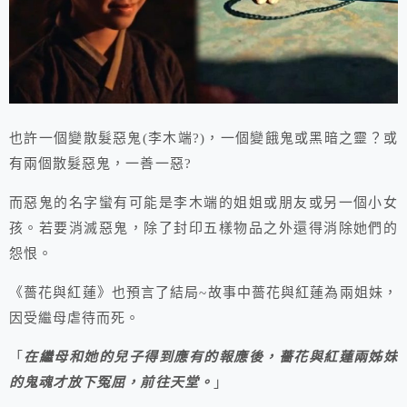
也許一個變散髮惡鬼(李木端?)，一個變餓鬼或黑暗之靈？或
有兩個散髮惡鬼，一善一惡?
而惡鬼的名字蠻有可能是李木端的姐姐或朋友或另一個小女
孩。若要消滅惡鬼，除了封印五樣物品之外還得消除她們的
怨恨。
《薔花與紅蓮》也預言了結局~故事中薔花與紅蓮為兩姐妹，
因受繼母虐待而死。
「
在繼母和她的兒子得到應有的報應後，薔花與紅蓮兩姊妹
的鬼魂才放下冤屈，前往天堂。
」