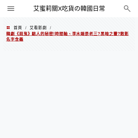
PXN
艾蜜莉關X吃貨の韓國日常
首頁
艾看影劇
/
/
韓劇《惡鬼》駭人的秘密!時間軸、李木端是老三?黑暗之靈?散影
名字含義