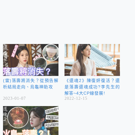
(雷)落壽將消失？從預告解
《還魂2》陳復妍復活？還
析結局走向、烏龜神助攻
是落壽還魂成功?李先生的
解答~4大CP線發展!
2023-01-07
2022-12-15