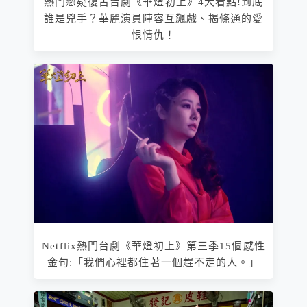
熱門懸疑復古台劇《華燈初上》4大看點!到底
誰是兇手？華麗演員陣容互飆戲、揭條通的愛
恨情仇！
Netflix熱門台劇《華燈初上》第三季15個感性
金句:「我們心裡都住著一個趕不走的人。」