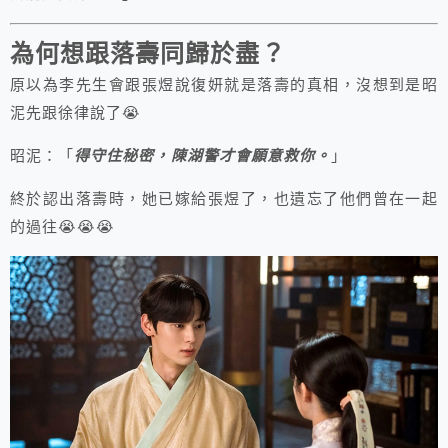
為何想跟落壽同歸於盡？
原以為李先生會跟張煜說復妍就是落壽的真相，沒想到是昭
泥先跟徐律說了😭
昭泥：「
得守住秘密，陳湖警才會願意救你。
」
終於認出落壽時，她已嫁給張煜了，也遺忘了他們曾在一起
的過往😭😭😭