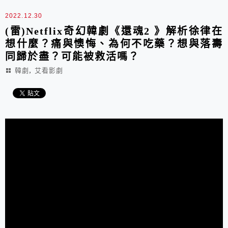
2022.12.30
(雷)Netflix奇幻韓劇《還魂2 》解析徐律在
想什麼？痛與懊悔、為何不吃藥？想與落壽
同歸於盡？可能被救活嗎？
,
韓劇
艾看影劇