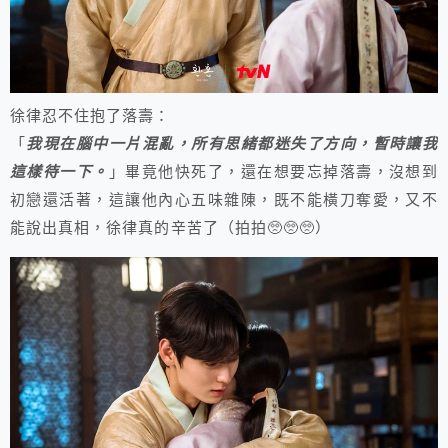
徐律忍不住抱了落壽：
「
我現在腦中一片混亂，所有思緒都迷失了方向，暫時讓我
這樣待一下。
」畢竟他快死了，還在想要忘掉落壽，沒想到
初戀還活著，這讓他內心五味雜陳，既不能橫刀奪愛，又不
能說出真相，徐律真的辛苦了（拍拍🥺🥺🥺）