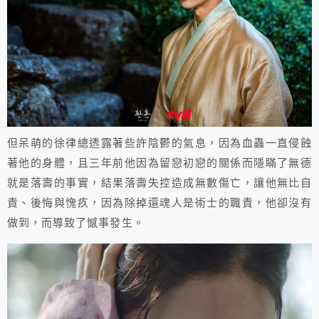
但呆萌的徐律總透露著些許陰鬱的氣息，因為血蟲一直侵蝕
著他的身體，且三年前他因為留戀初戀的關係而隱瞞了無德
就是落壽的事實，結果落壽失控造成無數傷亡，讓他無比自
責、後悔與愧疚，因為除掉還魂人是術士的職責，他卻沒有
做到，而導致了憾事發生。