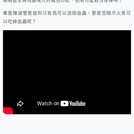
眼睛甚至再現還魂人的藍色印記，她有可能救活徐律嗎？
畢竟陳湖警曾提到只有鳥可以消除血蟲，那是否暗示火鳥可
以吃掉血蟲呢？