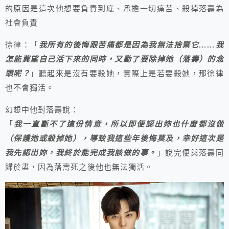
的原因是這次他想要負責到底、承擔一切痛苦、殺掉落壽為
社會負責
徐律：「
我所有的後悔跟苦痛都是因為我無法捨棄它……我
怎能冀望自己活下來的同時，又動了要除掉她（落壽）的念
頭呢？
」聽起來是沒有要殺她，實際上是若要殺她，那徐律
也不會獨活。
幻想中他對落壽說：
「
我一直斷不了這份情意，所以即便認出妳也什麼都沒做
（保護她或殺掉她），導致我這些年後悔莫及，幸好這次是
我先認出妳，我終於能完成我該做的事。
」說完便與落壽同
歸於盡，因為落壽死之後他也無法獨活。