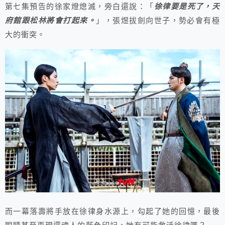
第七集預告的徐家燈熄滅，旁白還說：「
徐律要是死了，天
府館跟松林將會打起來。
」，張煜拔劍向世子，勢必會有極
大的衝突。
而一幕落壽將手放在徐律身水源上，勾起了她的回憶，最後