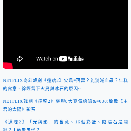
NETFLIX奇幻韓劇《還魂2》火鳥=落壽？能消滅血蟲？年糕
的寓意、徐經留下火鳥與冰石的原因~
NETFLIX韓劇《還魂2》張煜8大霸氣語錄&#038;致敬《主
君的太陽》彩蛋
《還魂2》「光與影」的含意、16個彩蛋、陰陽石是關
鍵？！致敬鬼怪？