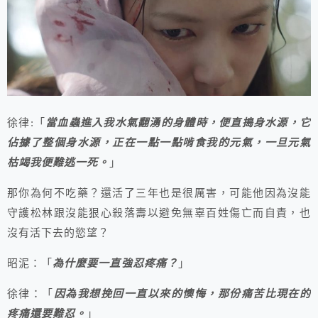
徐律:「
當血蟲進入我水氣翻湧的身體時，便直搗身水源，它
佔據了整個身水源，正在一點一點啃食我的元氣，一旦元氣
枯竭我便難逃一死。
」
那你為何不吃藥？還活了三年也是很厲害，可能他因為沒能
守護松林跟沒能狠心殺落壽以避免無辜百姓傷亡而自責，也
沒有活下去的慾望？
昭泥：「
為什麼要一直強忍疼痛？
」
徐律：「
因為我想挽回一直以來的懊悔，那份痛苦比現在的
疼痛還要難忍。
」