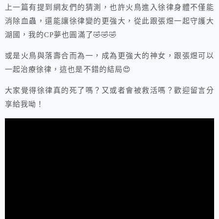
上一篇有提到網友們的猜測，也許火鳥進入徐律身體不僅能
消除血蟲，還能讓徐律變的更強大，從此跟張煜一起守護大
湖國，我的CP夢也圓滿了🤣🤣🤣
或是火鳥與落壽合而為一，成為更強大的神女，跟張煜可以
一起治療徐律，這也是不錯的結局😍
大家覺得徐律真的死了嗎？又或者會被救活嗎？歡迎留言分
享給我呦！