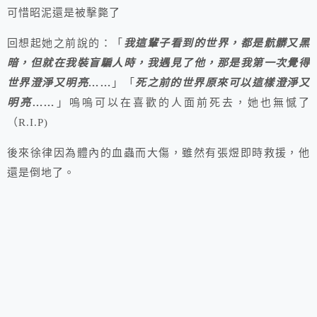
可惜昭泥還是被擊斃了
回想起她之前說的：「
我這輩子看到的世界，都是骯髒又黑
暗，但就在我裝盲騙人時，我遇見了他，那是我第一次覺得
世界澄淨又明亮……
」「
死之前的世界原來可以這樣澄淨又
明亮……
」嗚嗚可以在喜歡的人面前死去，她也無憾了
（R.I.P)
後來徐律因為體內的血蟲而大傷，雖然有張煜即時救援，他
還是倒地了。