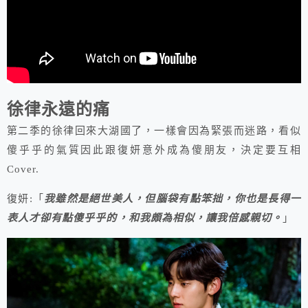
徐律永遠的痛
第二季的徐律回來大湖國了，一樣會因為緊張而迷路，看似
傻乎乎的氣質因此跟復妍意外成為傻朋友，決定要互相
Cover.
復妍:「
我雖然是絕世美人，但腦袋有點笨拙，你也是長得一
表人才卻有點傻乎乎的，和我頗為相似，讓我倍感親切。
」