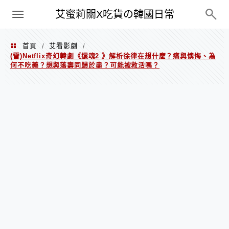
PXN
艾蜜莉關X吃貨の韓國日常
首頁
艾看影劇
/
/
(雷)Netflix奇幻韓劇《還魂2 》解析徐律在想什麼？痛與懊悔、為
何不吃藥？想與落壽同歸於盡？可能被救活嗎？