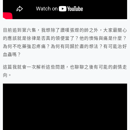
目前追到第六集，我想除了讚嘆張煜的帥之外，大家最關心
的應該就是徐律是否真的領便當了？他的懊悔與痛是什麼？
為何不吃藥強忍疼痛？為何有同歸於盡的想法？有可能治好
血蟲嗎？
這篇我就會一次解析這些問題，也聊聊之後有可能的劇情走
向。