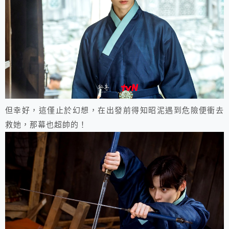
但幸好，這僅止於幻想，在出發前得知昭泥遇到危險便衝去
救她，那幕也超帥的！