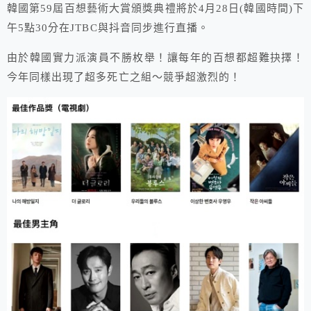
韓國第59屆百想藝術大賞頒獎典禮將於4月28日(韓國時間)下
午5點30分在JTBC與抖音同步進行直播。
由於韓國實力派演員不勝枚舉！讓每年的百想都超難抉擇！
今年同樣出現了超多死亡之組～競爭超激烈的！