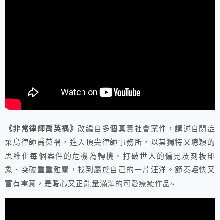
《非常律師禹英禑》
改編自多個真實社會案件，講述自閉症
菜鳥律師禹英禑，進入頂尖律師事務所，以其獨特又聰穎的
思維化每個案件的危機為轉機。打破世人的偏見及刻板印
象、突破重重難關，找到屬於自己的一片汪洋。節奏輕快又
富有寓意，是暖心又正能量滿滿的可愛療癒作品~