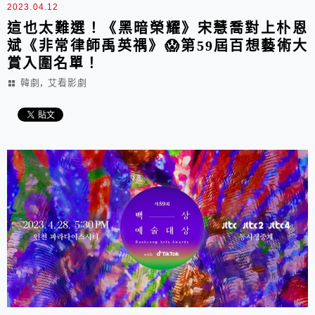
2023.04.12
這也太難選！《黑暗榮耀》宋慧喬對上朴恩
斌《非常律師禹英禑》😱第59屆百想藝術大
賞入圍名單！
,
韓劇
艾看影劇