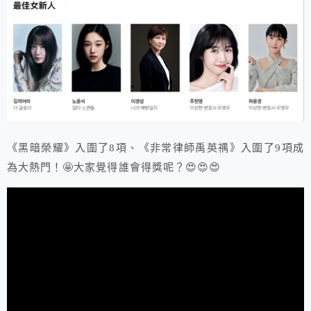
《黑暗榮耀》入圍了8項、《非常律師禹英禑》入圍了9項成
為大熱門！🤩大家覺得誰會得獎呢？😍😍😍