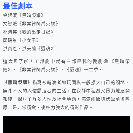
最佳劇本
金銀淑《黑暗榮耀》
文智媛《非常律師禹英禑》
朴海英《我的出走日記》
鄭瑞景《小女子》
洪貞恩、洪美蘭《還魂》
這太難了啦！五部劇中就有三部是我的愛劇😭《黑暗榮
耀》、《非常律師禹英禑》、《還魂》一二季～
《黑暗榮耀》
描寫被霸凌者如玩圍棋一般擴大自己的領地，
無孔不入的入侵霸凌者的生活，在寂靜中猛烈又暴力地展開
報復！探討了許多人性及社會議題，滿滿細節與伏筆前後呼
應，是非常精緻、後座力強大的精彩作品。