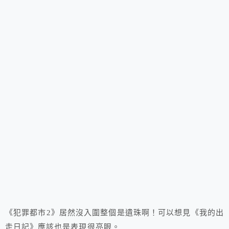
《犯罪都市2》居然沒入圍整個是遺珠啊！可以想見《我的出
走日記》應該也是表現很亮眼。