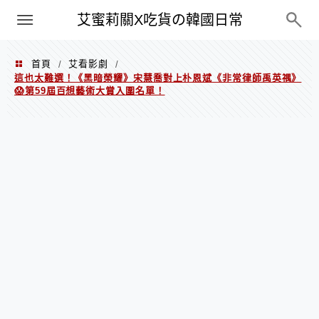
PXN
艾蜜莉關X吃貨の韓國日常
首頁
艾看影劇
/
/
這也太難選！《黑暗榮耀》宋慧喬對上朴恩斌《非常律師禹英禑》
😱第59屆百想藝術大賞入圍名單！