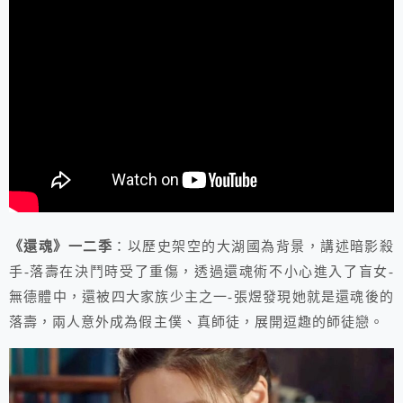
《還魂》一二季
：以歷史架空的大湖國為背景，講述暗影殺
手-落壽在決鬥時受了重傷，透過還魂術不小心進入了盲女-
無德體中，還被四大家族少主之一-張煜發現她就是還魂後的
落壽，兩人意外成為假主僕、真師徒，展開逗趣的師徒戀。