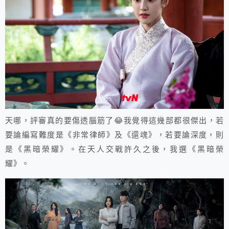
天哪，評審真的要傷透腦筋了😂我覺得這幾部都很傑出，若
要論編寫難度是《非常律師》及《還魂》，若要論深度，則
是《黑暗榮耀》。在天人交戰許久之後，我選《黑暗榮
耀》。