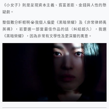
《小女子》則是呈現資本主義、貧富差距、金錢與人性的懸
疑劇。
整個難分軒輊啊😭我個人偏愛《黑暗榮耀》及《非常律師禹
英禑》，若要選一部當最佳作品的話（糾結超久），我選
《黑暗榮耀》，因為非常有文學性及更深層的寓意。