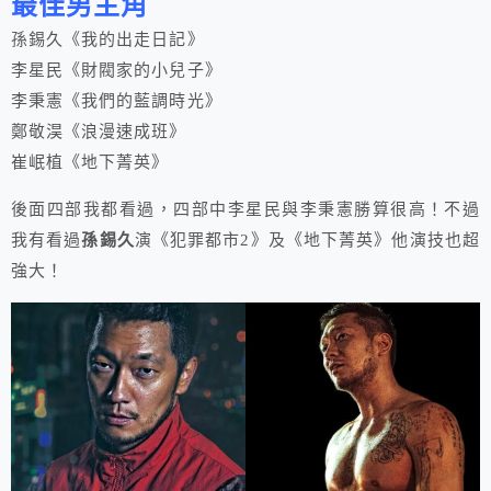
最佳男主角
孫錫久《我的出走日記》
李星民《財閥家的小兒子》
李秉憲《我們的藍調時光》
鄭敬淏《浪漫速成班》
崔岷植《地下菁英》
後面四部我都看過，四部中李星民與李秉憲勝算很高！不過
我有看過
孫錫久
演《犯罪都市2》及《地下菁英》他演技也超
強大！