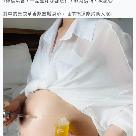
+檸檬清香，一點油耗味都沒有，非常清新、療癒😍
其中的薰衣草香能放鬆身心，睡前擦還能幫助入眠~