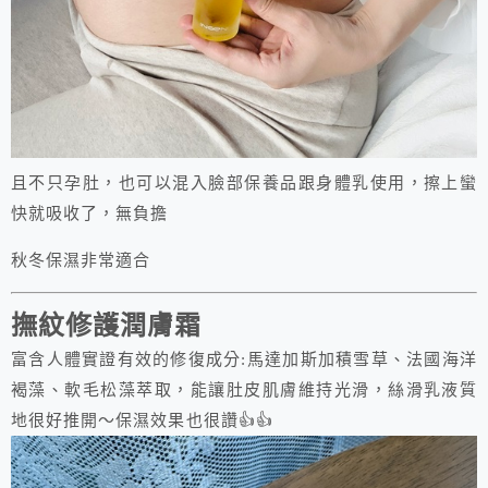
且不只孕肚，也可以混入臉部保養品跟身體乳使用，擦上蠻
快就吸收了，無負擔
秋冬保濕非常適合
撫紋修護潤膚霜
富含人體實證有效的修復成分:馬達加斯加積雪草、法國海洋
褐藻、軟毛松藻萃取，能讓肚皮肌膚維持光滑，絲滑乳液質
地很好推開～保濕效果也很讚👍👍