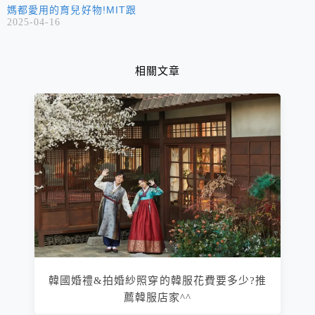
媽都愛用的育兒好物!MIT跟
2025-04-16
韓製的都有~
相關文章
韓國婚禮&拍婚紗照穿的韓服花費要多少?推
薦韓服店家^^