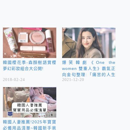
韓國櫻花季-森顏樹語賞櫻
爆笑韓劇《One the
夢幻彩妝組合大公開!
women 雙重人生》霸氣正
向金句整理:「痛苦的人生
2018-02-24
2021-12-20
中，也一定會有禮物般的存
在。」
韓國人妻推薦!2025年寶寶
必備用品清單~韓國新手爸