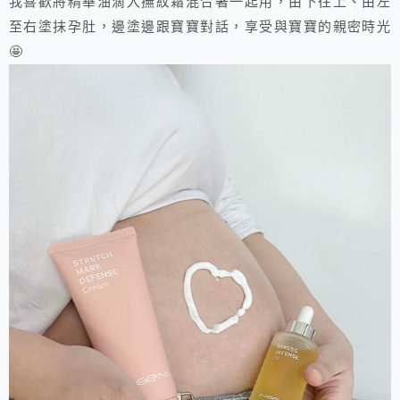
我喜歡將精華油滴入撫紋霜混合著一起用，由下往上、由左
至右塗抹孕肚，邊塗邊跟寶寶對話，享受與寶寶的親密時光
🤩