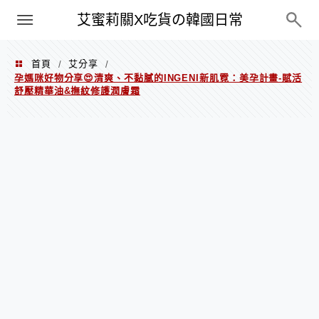
PXN
艾蜜莉關X吃貨の韓國日常
首頁
艾分享
/
/
孕媽咪好物分享😍清爽、不黏膩的INGENI新肌霓：美孕計畫-賦活
舒壓精華油&撫紋修護潤膚霜