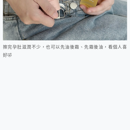
擦完孕肚滋潤不少，也可以先油後霜、先霜後油，看個人喜
好🤣