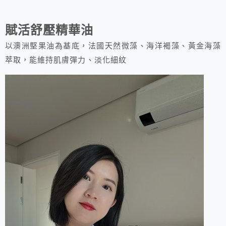
賦活舒壓精華油
以澳洲堅果油為基底，法國天然微藻、海洋褐藻、黃金海藻
萃取，能維持肌膚彈力、淡化細紋