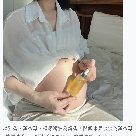
以乳香、薰衣草、檸檬精油為調香，聞起來是淡淡的薰衣草