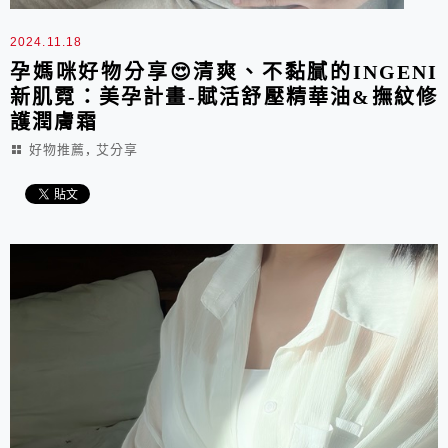
2024.11.18
孕媽咪好物分享😍清爽、不黏膩的INGENI
新肌霓：美孕計畫-賦活舒壓精華油&撫紋修
護潤膚霜
,
好物推薦
艾分享