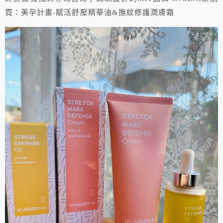
霓：美孕計畫-賦活舒壓精華油&撫紋修護潤膚霜