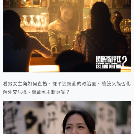
看男女主角如何直搗、擺平這紛亂的政治圈、總統又能否化
解外交危機、開啟民主新頁呢？