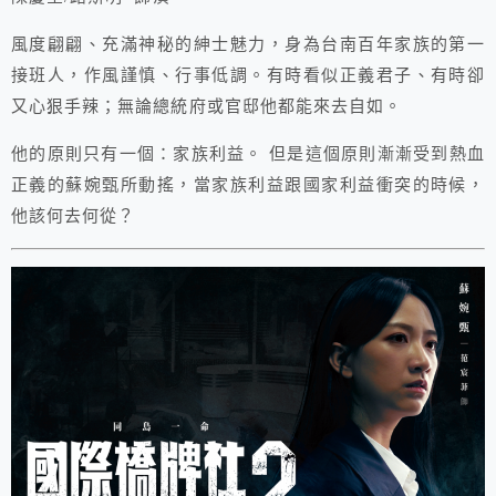
風度翩翩、充滿神秘的紳士魅力，身為台南百年家族的第一
接班人，作風謹慎、行事低調。有時看似正義君子、有時卻
又心狠手辣；無論總統府或官邸他都能來去自如。
他的原則只有一個：家族利益。 但是這個原則漸漸受到熱血
正義的蘇婉甄所動搖，當家族利益跟國家利益衝突的時候，
他該何去何從？