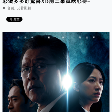
彩蛋多多好驚喜XD前三集試映心得~
,
台劇
艾看影劇