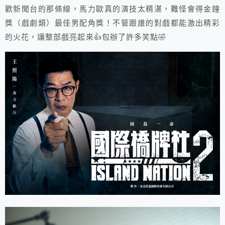
歡新聞台的那條線，馬力歐真的演技太精湛，難怪會得金鐘
獎（戲劇類）最佳男配角獎！不管跟誰的對戲都能激出精彩
的火花，讓整部戲亮起來👍包辦了許多笑點🤣