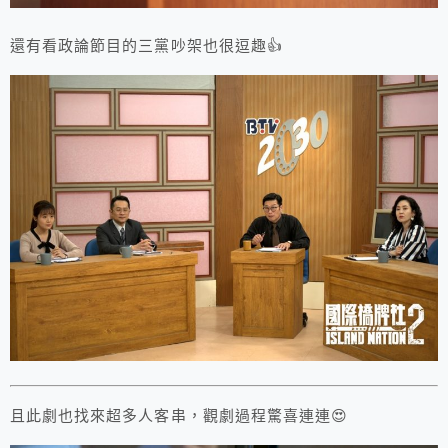
還有看政論節目的三黨吵架也很逗趣👍
且此劇也找來超多人客串，觀劇過程驚喜連連😍