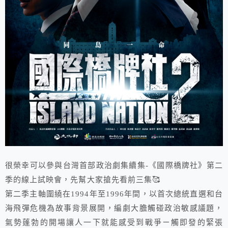
很榮幸可以參與台灣首部政治劇集續集-《國際橋牌社》第二
季的線上試映會，先幫大家搶先看前三集🥰
第二季主軸圍繞在1994年至1996年間，以首次總統直選和台
海飛彈危機為故事背景展開，編劇大膽觸碰政治敏感議題，
氣勢蓬勃的開場讓人一下就能感受到戰爭ㄧ觸即發的緊張