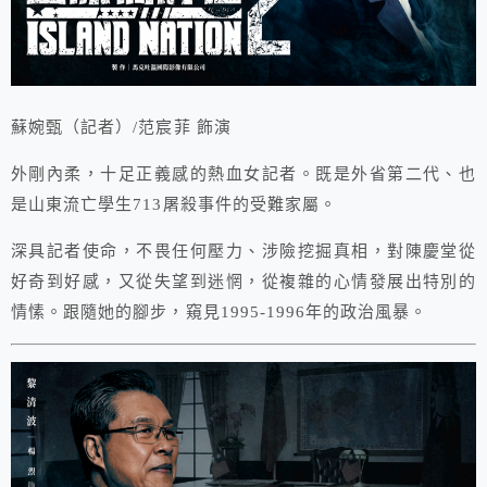
蘇婉甄（記者）/范宸菲 飾演
外剛內柔，十足正義感的熱血女記者。既是外省第二代、也
是山東流亡學生713屠殺事件的受難家屬。
深具記者使命，不畏任何壓力、涉險挖掘真相，對陳慶堂從
好奇到好感，又從失望到迷惘，從複雜的心情發展出特別的
情愫。跟隨她的腳步，窺見1995-1996年的政治風暴。