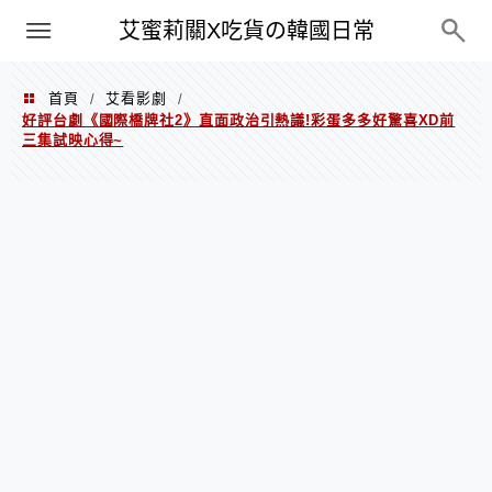
PXN
艾蜜莉關X吃貨の韓國日常
首頁
艾看影劇
/
/
好評台劇《國際橋牌社2》直面政治引熱議!彩蛋多多好驚喜XD前
三集試映心得~