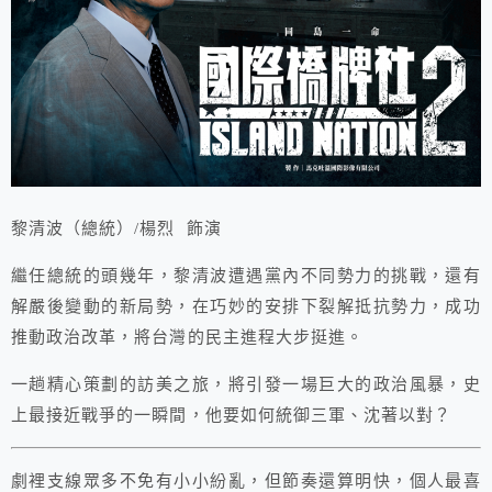
黎清波（總統）/楊烈 飾演
繼任總統的頭幾年，黎清波遭遇黨內不同勢力的挑戰，還有
解嚴後變動的新局勢，在巧妙的安排下裂解抵抗勢力，成功
推動政治改革，將台灣的民主進程大步挺進。
一趟精心策劃的訪美之旅，將引發一場巨大的政治風暴，史
上最接近戰爭的一瞬間，他要如何統御三軍、沈著以對？
劇裡支線眾多不免有小小紛亂，但節奏還算明快，個人最喜