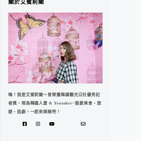
關於艾蜜莉關
嗨！我是艾蜜莉關～曾榮獲韓國觀光公社優秀記
者獎，現為韓國人妻 & Youtuber~狠愛美食、旅
遊、追劇，一起來探險吧！