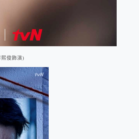
熙俊飾演)