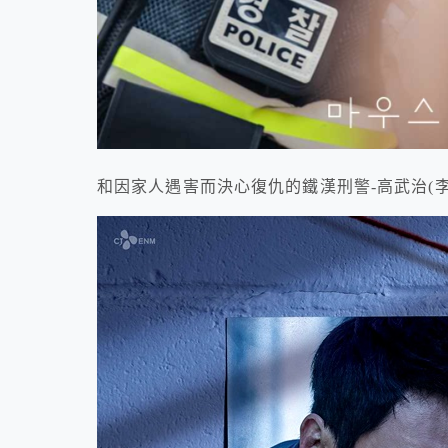
和因家人遇害而決心復仇的鐵漢刑警-高武治(李