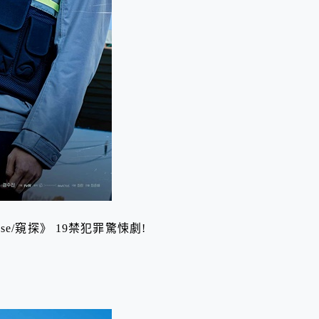
e/窺探》 19禁犯罪驚悚劇!