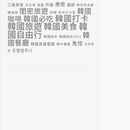
療癒
江陵美食
炸雞
糖餅
注文津
海邊
跨年好去處
閨密旅遊
韓國
鏡浦湖
防彈
阿米打卡地
韓國打卡
咖啡
韓國必吃
韓
韓國旅遊
韓國美食
國自由行
韓
韓國跨年
韓國跨年2021
國餐廳
鬼怪
韓國高級餐廳
韓牛餐廳
안목해
호텔델루나
변