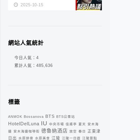
派？死刑還是私刑正義
2025-10-15
網站人氣統計
今日人氣：
4
累計人氣：
485,636
標籤
BTS
ANMOK
Bossanova
BTS公車站
IU
HotelDelLuna
中央市場
佳甫亭
夏天
安木海
德魯納酒店
正東津
邊
安木海邊咖啡街
放空
春日
日出
江陵
水原排骨
水原美食
江陵一日遊
江陵景點