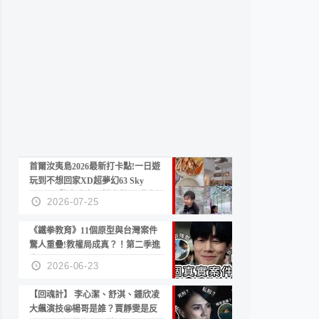
首爾汝夷島2026最新打卡點!一日遊
玩到不想回家XD超夢幻63 Sky
Picnic、鷺良津帝王蟹大餐、《淚之
2026-07-25
女王》拍攝地、漢江公園免費玩水
《鐵拳教育》11個原型與台灣案件
驚人重疊!教權局成真？！第二季進
度？😍
2026-06-23
【回魂計】 李心潔、舒淇、鍾欣凌
大飆演技🤩楊哥是誰？賈靜雯是反