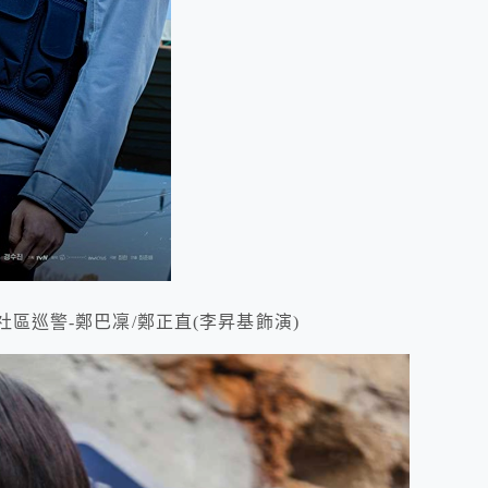
社區巡警-鄭巴凜/鄭正直(李昇基飾演)