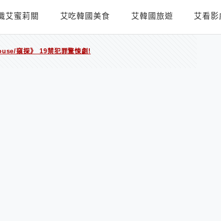
識艾蜜莉關
艾吃韓國美食
艾韓國旅遊
艾看影
se/窺探》 19禁犯罪驚悚劇!