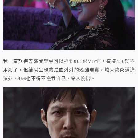
我一直期待姜霞或警察可以抓到001跟VIP們，這樣456就不
用死了，但結局呈現的是血淋淋的殘酷現實，壞人終究逍遙
法外，456也不得不犧牲自己，令人惋惜。