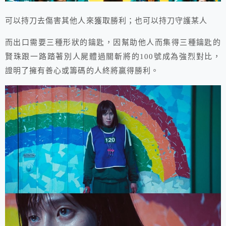
可以持刀去傷害其他人來獲取勝利；也可以持刀守護某人
而出口需要三種形狀的鑰匙，因幫助他人而集得三種鑰匙的
賢珠跟一路踏著別人屍體過關斬將的100號成為強烈對比，
證明了擁有善心或籌碼的人終將贏得勝利。