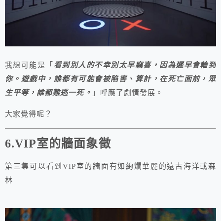
我想可能是「
看到別人的不幸別太早竊喜，因為遲早會輪到
你。遊戲中，誰都有可能會被陷害、算計，在死亡面前，眾
生平等，誰都難逃一死。
」呼應了劇情發展。
大家覺得呢？
6.VIP室的牆面象徵
第三集可以看到VIP室的牆面有如絢爛華麗的遠古海洋或森
林