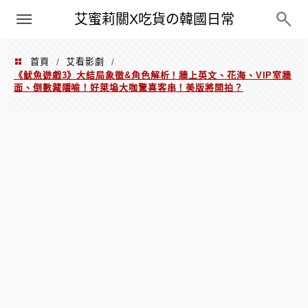
PXN
艾蜜莉關X吃貨の韓國日常
首頁
艾看影劇
/
/
《魷魚遊戲3》大結局象徵&角色解析！牆上英文、花海、VIP室牆
面、倒數藏隱喻！好萊塢大咖驚喜客串！美版將開拍？