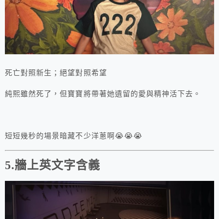
死亡對照新生；絕望對照希望
純熙雖然死了，但寶寶將帶著她遺留的愛與精神活下去。
短短幾秒的場景暗藏不少洋蔥啊😭😭😭
5.牆上英文字含義