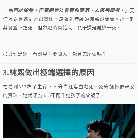
「
你可以殺我，但我絕無法看著你墮落、去傷害弱者。
」更
何況對象還是她跟賢珠一路誓死守護的純熙跟寶寶。那一刺
其實並不致死，但遊戲時間結束，兒子還是難逃一死。
如果你是她，看到兒子要殺人，你會怎麼做呢？
3.純熙做出極端選擇的原因
在看到333為了生存，不分青紅皂白殺死一路守護她們母女
的賢珠，她就認為333不配作她孩子的父親了。