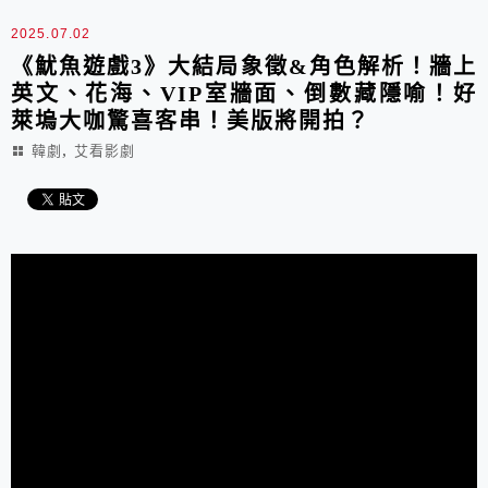
2025.07.02
《魷魚遊戲3》大結局象徵&角色解析！牆上
英文、花海、VIP室牆面、倒數藏隱喻！好
萊塢大咖驚喜客串！美版將開拍？
,
韓劇
艾看影劇