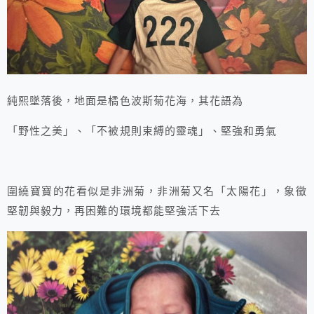
純熙墜落後，地面是橘色波斯菊花海，其花語為
「野性之美」、「不被規則束縛的靈魂」、堅強和勇氣
圍繞寶寶的花看似是非洲菊，非洲菊又名「太陽花」，象徵
堅韌與毅力，再困難的環境都能堅強活下去