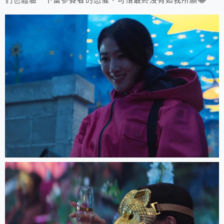
們也體驗一下當參賽者的恐懼，可惜最終沒有如我所願😂