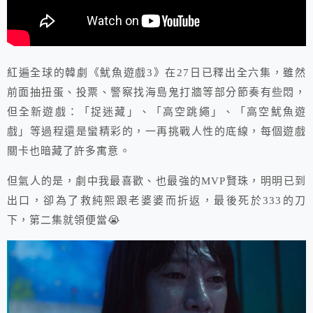
紅遍全球的韓劇《魷魚遊戲3》在27日已釋出全六集，雖然
前面抽扭蛋、投票、警察找海島鬼打牆等部分節奏有些悶，
但全新遊戲：「捉迷藏」、「高空跳繩」、「高空魷魚遊
戲」等過程還是蠻精彩的，一再挑戰人性的底線，每個遊戲
關卡也暗藏了許多寓意。
但氣人的是，劇中我最喜歡、也最強的MVP賢珠，明明已到
出口，卻為了救純熙跟老婆婆而折返，最後死於333的刀
下，第二集就領便當😭