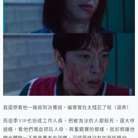
我還想看他一路殺到決賽說，編導實在太殘忍了啦（淚奔）
而這季VIP也扮成工作人員，把被淘汰的人都殺死，還大呼
過癮，看他們嗜血把玩人命、興奮觀賽的模樣，就好想讓他