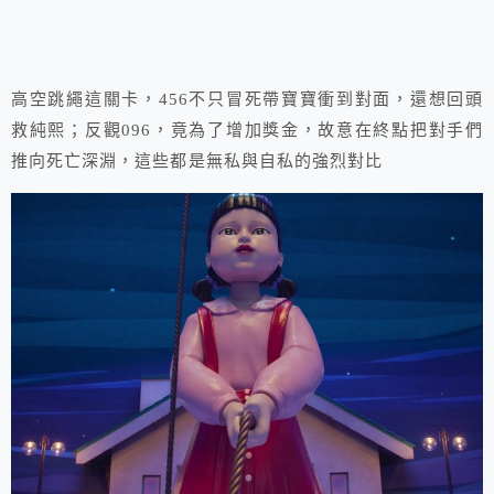
高空跳繩這關卡，456不只冒死帶寶寶衝到對面，還想回頭
救純熙；反觀096，竟為了增加獎金，故意在終點把對手們
推向死亡深淵，這些都是無私與自私的強烈對比