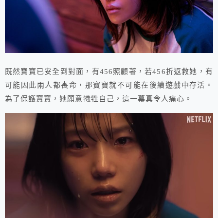
既然寶寶已安全到對面，有456照顧著，若456折返救她，有
可能因此兩人都喪命，那寶寶就不可能在後續遊戲中存活。
為了保護寶寶，她願意犧牲自己，這一幕真令人痛心。