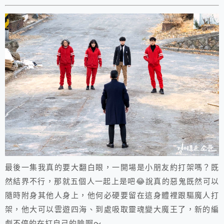
最後一集我真的要大翻白眼，一開場是小朋友約打架嗎？既
然結界不行，那就五個人一起上是吧😂說真的惡鬼既然可以
隨時附身其他人身上，他何必硬要留在這身體裡跟驅魔人打
架，他大可以雲遊四海、到處吸取靈魂變大魔王了，新的編
劇不停的在打自己的臉啊～