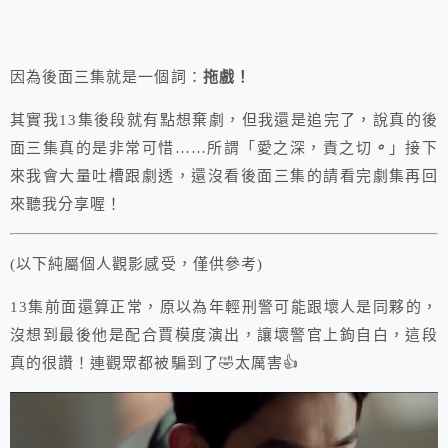
因為後面三集就是一個詞：
拖戲！
其實我13集後段就有點想棄劇，但我還是追完了，說真的後
面三集真的是非常可惜……所謂「愛之深，責之切
。
」接下
來我會大量吐槽跟劇透，還沒看後面三集的請看完劇集再回
來聽我分享喔！
(以下純屬個人觀影感受，僅供參考)
13集前面還算正常，原以為年輕刑警可能跟壞人是同夥的，
沒想到最後他是配合賈模度演出，讓壞警官上鉤自白，這段
真的很讚！連觀眾都被騙到了🤣太厲害👍