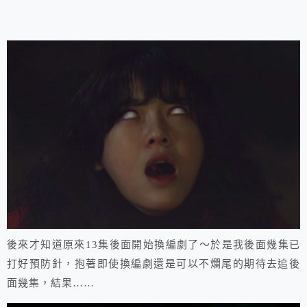
後來才知道原來13集後面開始換編劇了～於是我後面幾集已
打好預防針，抱著即使換編劇還是可以不爛尾的期待去追後
面幾集，結果……