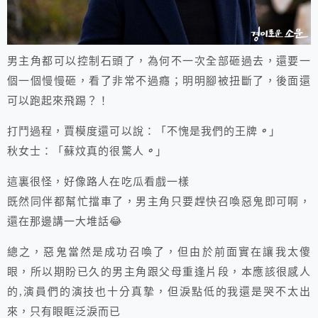
男主角都可以控制石頭了，為何不一次全部砸過去，還要一
個一個慢慢砸，看了非常不過癮；明明腳被扭斷了，後面還
可以跑起來飛踢？！
打鬥過程，賈模度還可以說：「不愧是我們的王牌
。
」
秋女士：「蘇炆真的很驚人
。
」
這裏很怪，好像路人在吃瓜看戲一樣
既然同伴都幫忙擋車了，男主角只要趕快召喚惡鬼即可啊，
還在那邊講一大堆話😂
總之，惡鬼當然是成功召喚了，但由於前面實在讓我太傻
眼，所以期盼已久的男主角跟父母重逢片段，本應該很感人
的,演員們的演技也十分真摯，但淚點低的我還是哭不太出
來，只有眼眶泛淚而已