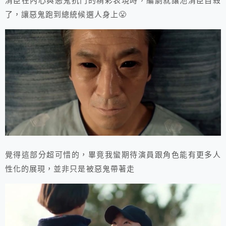
清臣在內心與惡鬼抗鬥的精彩表現時，編劇就讓池清臣自殺
了，讓惡鬼跑到總統候選人身上😤
覺得這部分超可惜的，畢竟我蠻期待演員跟角色能有更多人
性化的展現，並非只是被惡鬼帶著走