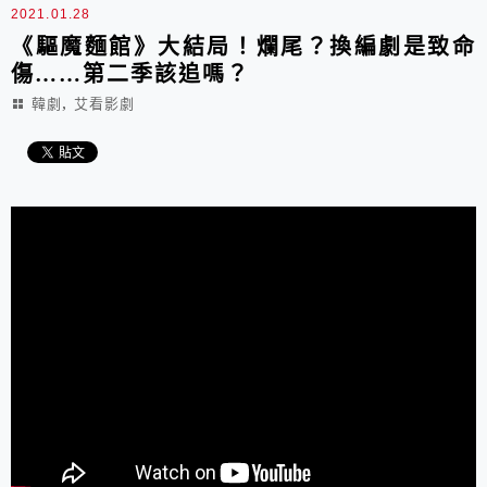
2021.01.28
《驅魔麵館》大結局！爛尾？換編劇是致命
傷……第二季該追嗎？
,
韓劇
艾看影劇