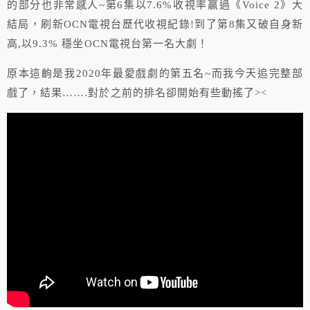
的部分也非常感人~第6集以7.6%收視率贏過《Voice 2》大
結局，刷新OCN電視台歷代收視紀錄!到了第8集又破自身新
高,以9.3% 穩坐OCN電視台第一名大劇！
原本這齣是我2020年最愛戲劇的第五名~而我今天追完整部
戲了，結果…….對於之前的排名卻開始有些動搖了><