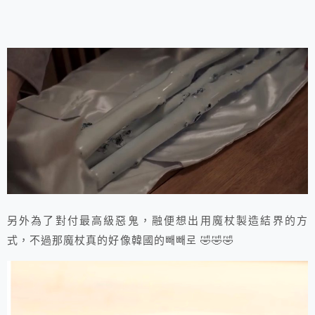
另外為了對付最高級惡鬼，融便想出用魔杖製造結界的方
式，不過那魔杖真的好像韓國的빼빼로 🤣🤣🤣