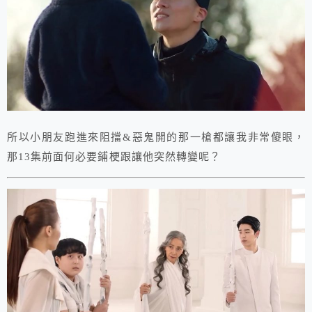
所以小朋友跑進來阻擋&惡鬼開的那一槍都讓我非常傻眼，
那13集前面何必要鋪梗跟讓他突然轉變呢？