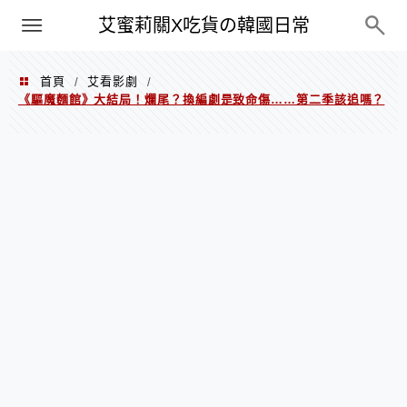
PXN
艾蜜莉關X吃貨の韓國日常
首頁
艾看影劇
/
/
《驅魔麵館》大結局！爛尾？換編劇是致命傷……第二季該追嗎？