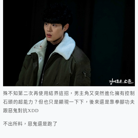
殊不知第二次再使用結界這招，男主角又突然進化擁有控制
石頭的超能力？但也只是顯現一下下，後來還是靠拳腳功夫
跟惡鬼對抗XDD
不出所料，惡鬼還是跑了