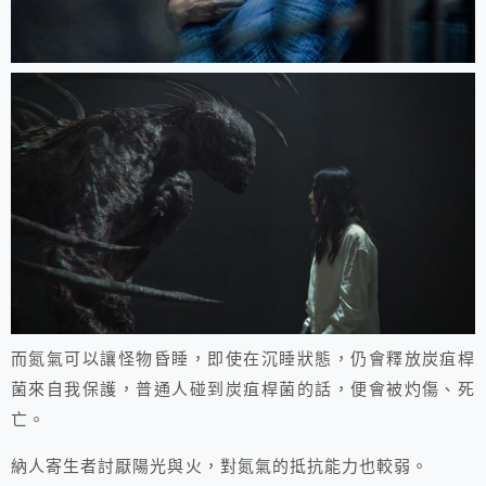
而氮氣可以讓怪物昏睡，即使在沉睡狀態，仍會釋放炭疽桿
菌來自我保護，普通人碰到炭疽桿菌的話，便會被灼傷、死
亡。
納人寄生者討厭陽光與火，對氮氣的抵抗能力也較弱。