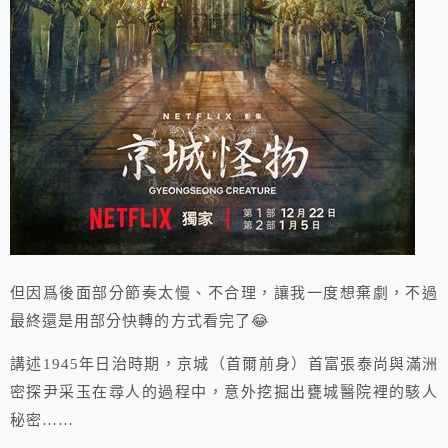
但因爲後面部分節奏太慢、不合理，讓我一度想棄劇，不過
最終還是用部分快轉的方式看完了😂
講述1945年日治時期，京城（首爾前身）首富張泰尚與滿洲
密探尹采玉在尋人的過程中，意外挖掘出甕城醫院裡的駭人
秘密……