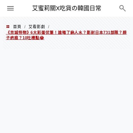
PXN
艾蜜莉關X吃貨の韓國日常
首頁
艾看影劇
/
/
《京城怪物》6大彩蛋伏筆！誰喝了納人水？影射日本731部隊？脖
子疤痕？10吐槽點😂