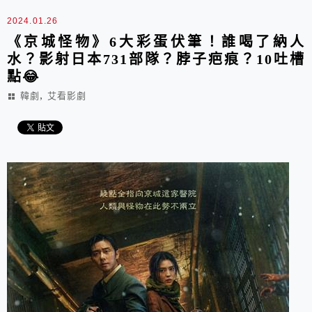
2024.01.26
《京城怪物》6大彩蛋伏筆！誰喝了納人
水？影射日本731部隊？脖子疤痕？10吐槽
點😂
,
韓劇
艾看影劇