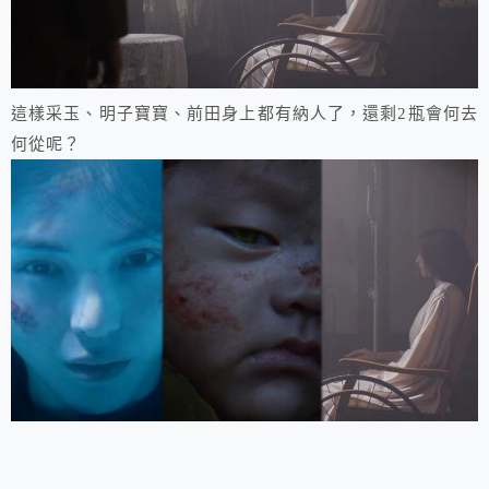
這樣采玉、明子寶寶、前田身上都有納人了，還剩2瓶會何去
何從呢？