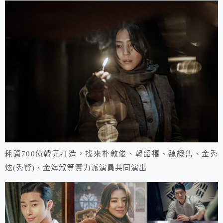
耗資700億韓元打造，找來朴敘俊、韓韶禧、魏嘏雋、金秀
炫(秀賢)、金海淑等實力派演員共同演出