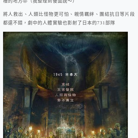
槽的地方🤣（我整理到後面說～）
將人救出、人類比怪物更可怕、親情羈絆、團結抗日等片段
都還不錯，劇中的人體實驗也影射了日本的731部隊