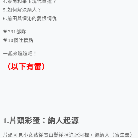
4.泰尚和采玉現代重逢？
5.如何解決納人？
6.前田與惺沁的愛恨情仇
💗731部隊
💗10個吐槽點
一起來瞧瞧吧！
（以下有雷）
1.片頭彩蛋：納人起源
片頭可見小女孩從雪山懸崖掉進冰河裡，遭納人（寄生蟲）