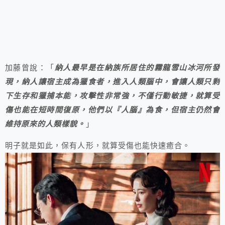
加藤曾說：「
納人最早是在納族所居住的霧龍雪山冰河所發
現，納人讓宿主成為獵食者，進入人類腦中，會讓人類只剩
下生存和獵捕本能，攻擊性非常強，不僅行動敏捷，就算受
傷也能在短時間復原，他們以『人腦』為食，但宿主仍然會
維持原來的人類樣貌。
」
明子就是如此，保有人形，就算受傷也能快速癒合。