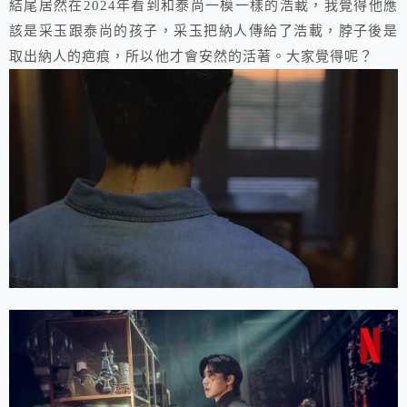
結尾居然在2024年看到和泰尚一模一樣的浩載，我覺得他應
該是采玉跟泰尚的孩子，采玉把納人傳給了浩載，脖子後是
取出納人的疤痕，所以他才會安然的活著。大家覺得呢？