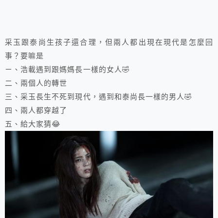
采玉跟泰尚生孩子還合理，但兩人都出現在現代是怎麼回
事？要嘛是
ㄧ、浩載遇到跟媽媽長一樣的女人🤣
二、兩個人的轉世
三、采玉長生不死到現代，遇到和泰尚長一樣的男人🤣
四、兩人都穿越了
五、給大家猜😂