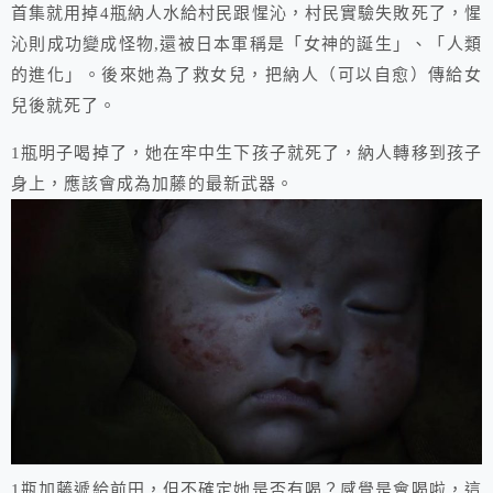
首集就用掉4瓶納人水給村民跟惺沁，村民實驗失敗死了，惺
沁則成功變成怪物,還被日本軍稱是「女神的誕生」、「人類
的進化」。後來她為了救女兒，把納人（可以自愈）傳給女
兒後就死了。
1瓶明子喝掉了，她在牢中生下孩子就死了，納人轉移到孩子
身上，應該會成為加藤的最新武器。
1瓶加藤遞給前田，但不確定她是否有喝？感覺是會喝啦，這