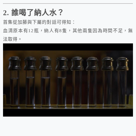
2. 誰喝了納人水？
首集從加藤與下屬的對話可得知：
血清原本有12瓶，納人有8隻，其他兩隻因為時間不足，無
法取得。