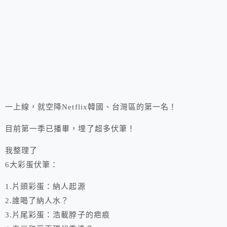
一上線，就空降Netflix韓國、台灣區的第一名！
目前第一季已播畢，埋了超多伏筆！
我整理了
6大彩蛋伏筆：
1.片頭彩蛋：納人起源
2.誰喝了納人水？
3.片尾彩蛋：浩載脖子的疤痕