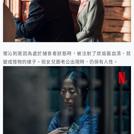
惺沁則是因為處於捕食者狀態時，被注射了炭疽菌血清，就
變成怪物的樣子。但女兒跟老公出現時，仍保有人性。