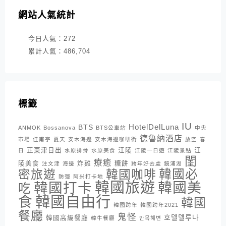
網站人氣統計
今日人氣：
272
累計人氣：
486,704
標籤
IU
HotelDelLuna
BTS
ANMOK
Bossanova
BTS公車站
中央
德魯納酒店
市場
佳甫亭
夏天
安木海邊
安木海邊咖啡街
放空
春
正東津日出
江陵
江
日
水原排骨
水原美食
江陵一日遊
江陵景點
閨
療癒
陵美食
炸雞
糖餅
注文津
海邊
跨年好去處
鏡浦湖
密旅遊
韓國咖啡
韓國必
防彈
阿米打卡地
韓國旅遊
韓國打卡
韓國美
吃
韓國自由行
食
韓國
韓國跨年
韓國跨年2021
餐廳
鬼怪
호텔델루나
韓國高級餐廳
韓牛餐廳
안목해변