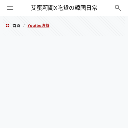
PXN
艾蜜莉關X吃貨の韓國日常
首頁
Youtbe收益
/
Youtbe收益