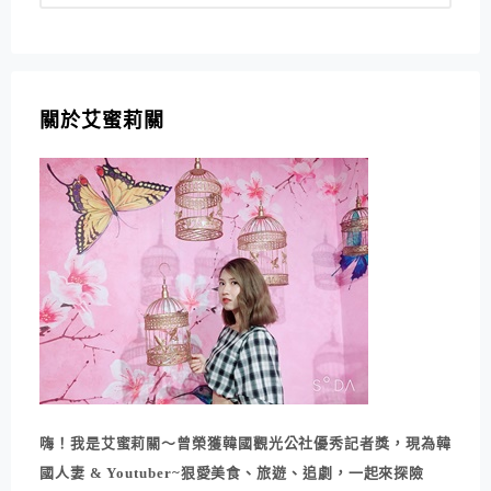
關於艾蜜莉關
嗨！我是艾蜜莉關～曾榮獲韓國觀光公社優秀記者獎，現為韓
國人妻 & Youtuber~狠愛美食、旅遊、追劇，一起來探險