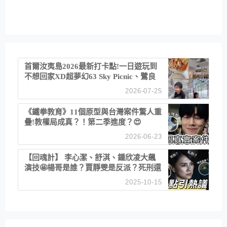
首爾汝夷島2026最新打卡點!一日遊玩到
不想回家XD超夢幻63 Sky Picnic、鷺良
津帝王蟹大餐、《淚之女王》拍攝地、漢
2026-07-25
江公園免費玩水
《鐵拳教育》11個原型與台灣案件驚人重
疊!教權局成真？！第二季進度？😍
2026-06-23
【回魂計】 李心潔、舒淇、鍾欣凌大飆
演技🤩楊哥是誰？賈靜雯是反派？死刑還
是私刑正義
2025-10-15