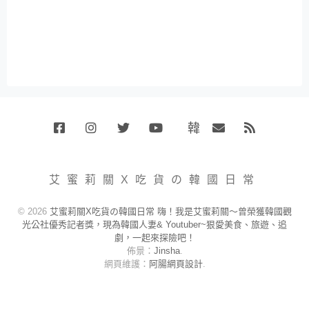
韓
Facebook
Instagram
Twitter
Youtube
國
Email
RSS
代
購
小
艾蜜莉關X吃貨の韓國日常
賣
場
© 2026
艾蜜莉關X吃貨の韓國日常 嗨！我是艾蜜莉關～曾榮獲韓國觀
光公社優秀記者獎，現為韓國人妻& Youtuber~狠愛美食、旅遊、追
劇，一起來探險吧！
佈景：
Jinsha
.
網頁維護：
阿腸網頁設計
.