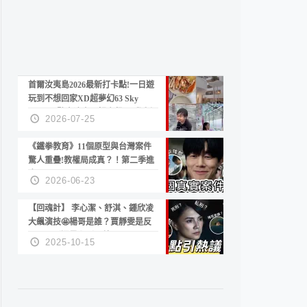
首爾汝夷島2026最新打卡點!一日遊
玩到不想回家XD超夢幻63 Sky
Picnic、鷺良津帝王蟹大餐、《淚之
2026-07-25
女王》拍攝地、漢江公園免費玩水
《鐵拳教育》11個原型與台灣案件
驚人重疊!教權局成真？！第二季進
度？😍
2026-06-23
【回魂計】 李心潔、舒淇、鍾欣凌
大飆演技🤩楊哥是誰？賈靜雯是反
派？死刑還是私刑正義
2025-10-15