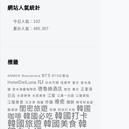
網站人氣統計
今日人氣：
102
累計人氣：
485,307
標籤
BTS
ANMOK
Bossanova
BTS公車站
IU
HotelDelLuna
中央市場
佳甫亭
夏天
安木海
德魯納酒店
正東津
邊
安木海邊咖啡街
放空
春日
日出
江陵
水原排骨
水原美食
江陵一日遊
江陵景點
療癒
江陵美食
炸雞
糖餅
注文津
海邊
跨年好去處
閨密旅遊
韓國
鏡浦湖
防彈
阿米打卡地
韓國打卡
咖啡
韓國必吃
韓
韓國旅遊
韓國美食