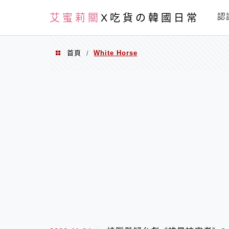
PXN
艾蜜莉關
X吃貨の韓國日常
認
首頁
White Horse
/
White Horse