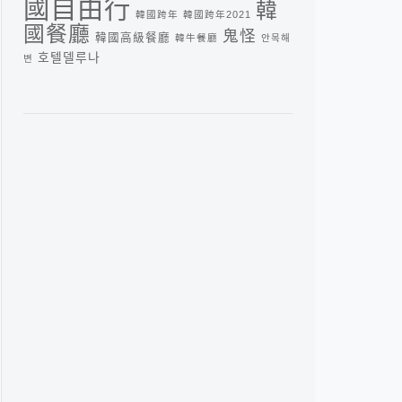
國自由行
韓
韓國跨年
韓國跨年2021
國餐廳
鬼怪
韓國高級餐廳
韓牛餐廳
안목해
호텔델루나
변