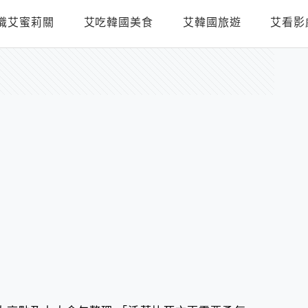
識艾蜜莉關
艾吃韓國美食
艾韓國旅遊
艾看影