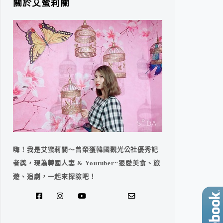
關於艾蜜莉關
嗨！我是艾蜜莉關～曾榮獲韓國觀光公社優秀記
者獎，現為韓國人妻 & Youtuber~狠愛美食、旅
遊、追劇，一起來探險吧！