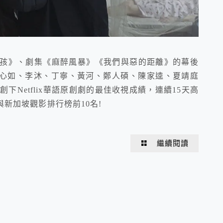
女孩》、劇集《麻醉風暴》《我們與惡的距離》的幕後
心如、李沐、丁寧、黃河、鄭人碩、陳家逵、夏靖庭
下Netflix華語原創劇的最佳收視成績，連續15天高
與新加坡觀影排行榜前10名!
繼續閱讀