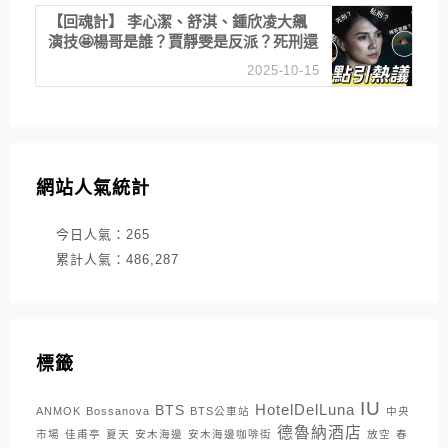
【回魂計】 李心潔、舒淇、鍾欣凌大飆
演技🤩楊哥是誰？賈靜雯是反派？死刑還
是私刑正義
2025-10-15
網站人氣統計
今日人氣：
265
累計人氣：
486,287
標籤
IU
HotelDelLuna
BTS
ANMOK
Bossanova
BTS公車站
中央
德魯納酒店
市場
佳甫亭
夏天
安木海邊
安木海邊咖啡街
放空
春