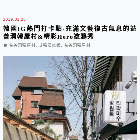
2019.02.26
韓國IG熱門打卡點-充滿文藝復古氣息的益
善洞韓屋村&精彩Hero塗鴉秀
,
,
益善洞韓屋村
艾韓國旅遊
益善洞韓屋村