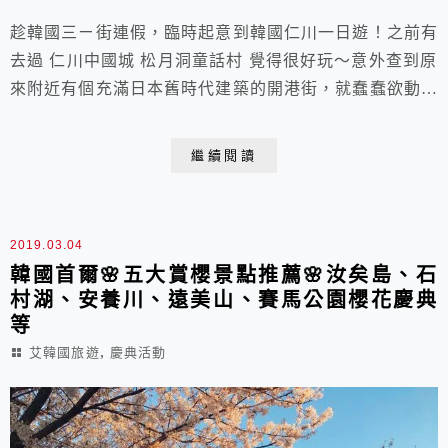
趁韓國三ㄧ街連假，臨時起意到韓國仁川一日遊！之前有
去過 仁川中國城 松月洞童話村 覺得很好玩～意外查到原
來附近有個充滿日本舊時代建築的開港街，就蠢蠢欲動，
安排路線之後，就立馬出發了！
繼續閱讀
2019.03.04
韓國首爾🌸五大賞櫻景點推薦🌸汝矣島、石
村湖、安養川、遠美山、賽馬公園櫻花慶典
等
,
艾韓國旅遊
慶典活動