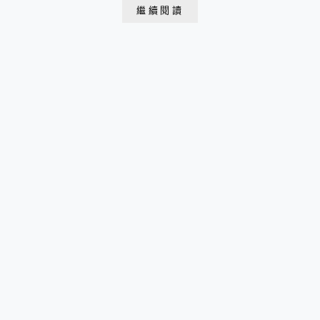
善洞韓屋村好好放鬆一下，享受美好的午後時光囉（各點
繼續閱讀
地址可瞧此連結）： https://emilywei1027.com/2018-06-
20-43/