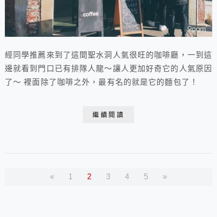
經同學推薦來到了這間聖水洞人氣很旺的咖啡廳，一到這
邊就看到門口已有排隊人龍～讓人更加好奇它的人氣原因
了～ 裡面除了咖啡之外，最有名的就是它的麵包了！
繼續閱讀
«
1
2
3
4
5
»