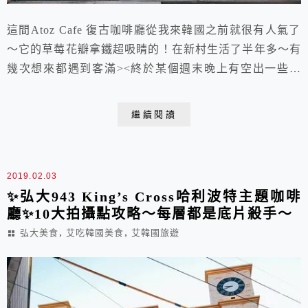
這間Atoz Cafe 復古咖啡廳從我來韓國之前就很有人氣了
～它的草莓花瓣拿鐵超吸睛的！在新村生活了半年多～有
幾次想來都遇到客滿><終於某個週末晚上有空出一些位
子，就趕快跟朋友一起進去🤣 Menu如下：
繼續閱讀
2019.02.03
✨弘大943 King’s Cross哈利波特主題咖啡
廳✨10大拍攝點攻略～每層都是底片殺手～
,
,
弘大美食
艾吃韓國美食
艾韓國旅遊