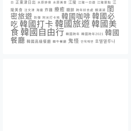
正東津日出
江陵
江
日
水原排骨
水原美食
江陵一日遊
江陵景點
閨
療癒
陵美食
炸雞
糖餅
注文津
海邊
跨年好去處
鏡浦湖
密旅遊
韓國咖啡
韓國必
防彈
阿米打卡地
韓國旅遊
韓國打卡
韓國美
吃
韓國自由行
食
韓國
韓國跨年
韓國跨年2021
餐廳
鬼怪
호텔델루나
韓國高級餐廳
韓牛餐廳
안목해변