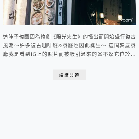
這陣子韓國因為韓劇《陽光先生》的播出而開始盛行復古
風潮～許多復古咖啡廳&餐廳也因此誕生～ 這間韓屋餐
廳我是看到IG上的照片而被吸引過來的😆不然它位於地
下一樓實在不容易被發現呢！
繼續閱讀