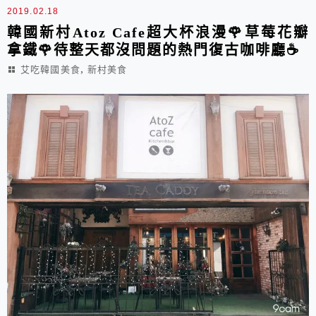
2019.02.18
韓國新村Atoz Cafe超大杯浪漫🌹草莓花瓣
拿鐵🌹待整天都沒問題的熱門復古咖啡廳☕️
,
艾吃韓國美食
新村美食