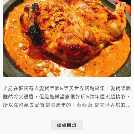
之前在韓國有去愛寶樂園&樂天世界塔跨過年，愛寶樂園
雖然冷又很遠，但是遊樂設施很好玩&跨年煙火超精彩，
所以滿推薦去愛寶樂園跨年的！👍👍👍 樂天世界塔的煙
火跟台北101煙火比的話真的是沒那麼精彩，雖然有蠻多
表演可以看，但是並不推薦到樂天世界塔跨年。（且之後
繼續閱讀
已取消煙火表演了） 今年有考慮在永登浦時代廣場跨