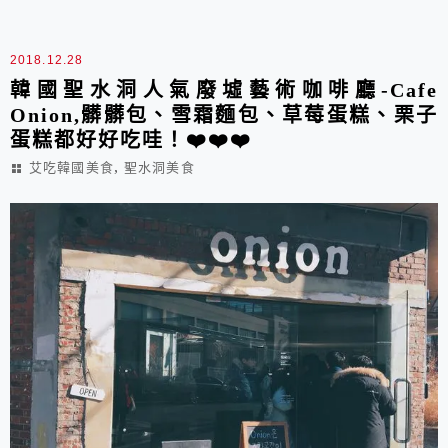
年，但需要門票，所以我們改到Coex Mall跨年～～在跨
年之前，先到江南吃晚餐哈哈...
2018.12.28
韓國聖水洞人氣廢墟藝術咖啡廳-Cafe
Onion,髒髒包、雪霜麵包、草莓蛋糕、栗子
蛋糕都好好吃哇！❤️❤️❤️
,
艾吃韓國美食
聖水洞美食