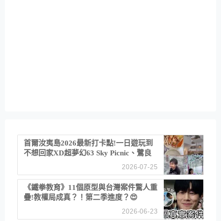
首爾汝夷島2026最新打卡點!一日遊玩到
不想回家XD超夢幻63 Sky Picnic、鷺良
津帝王蟹大餐、《淚之女王》拍攝地、漢
2026-07-25
江公園免費玩水
《鐵拳教育》11個原型與台灣案件驚人重
疊!教權局成真？！第二季進度？😍
2026-06-23