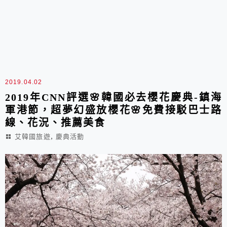
2019.04.02
2019年CNN評選🌸韓國必去櫻花慶典-鎮海
軍港節，超夢幻盛放櫻花🌸免費接駁巴士路
線、花況、推薦美食
,
艾韓國旅遊
慶典活動