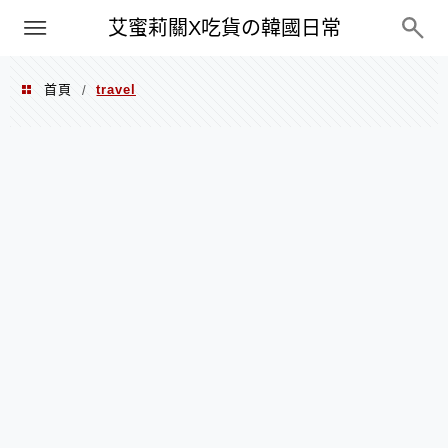
PXN
艾蜜莉關X吃貨の韓國日常
首頁
travel
/
travel