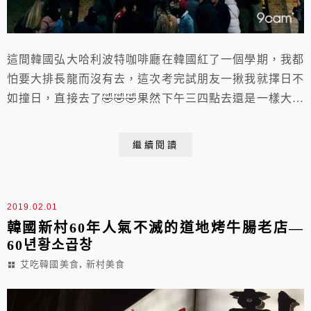
這間韓國弘大哈利波特咖啡廳在韓國紅了一個學期，我都
怕要大排長龍而沒有去，這次考完試朋友一揪我就擇日不
如撞日，直接去了🤣🤣🤣果然下午三四點去還是一樣大排
長龍😂😂😂
繼續閱讀
2019.02.01
韓國新村60年人氣不滅的道地烤牛腸老店—
60년황소곱창
,
艾吃韓國美食
新村美食