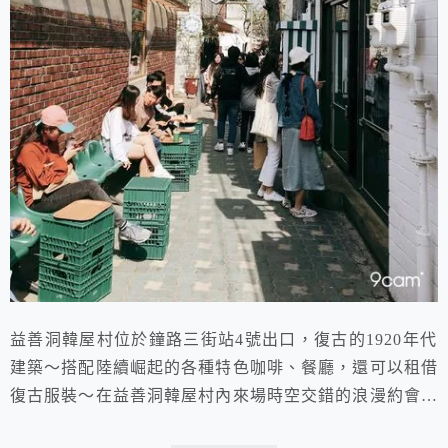
益善洞韓屋村位於鐘路三街站4號出口，復古的1920年代
建築～搭配陸續崛起的各種特色咖啡、餐廳，還可以租借
復古服裝～在益善洞韓屋村內來場時空交錯的浪漫約會～
因此在韓國的SNS上爆紅～ 剛考完試，當然要來逛逛益