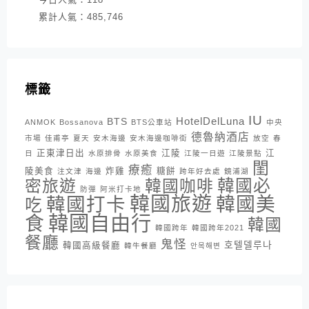
累計人氣：
485,746
標籤
IU
HotelDelLuna
BTS
ANMOK
Bossanova
BTS公車站
中央
德魯納酒店
市場
佳甫亭
夏天
安木海邊
安木海邊咖啡街
放空
春
正東津日出
江陵
江
日
水原排骨
水原美食
江陵一日遊
江陵景點
閨
療癒
陵美食
炸雞
糖餅
注文津
海邊
跨年好去處
鏡浦湖
密旅遊
韓國咖啡
韓國必
防彈
阿米打卡地
韓國旅遊
韓國打卡
韓國美
吃
韓國自由行
食
韓國
韓國跨年
韓國跨年2021
餐廳
鬼怪
호텔델루나
韓國高級餐廳
韓牛餐廳
안목해변