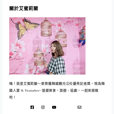
關於艾蜜莉關
嗨！我是艾蜜莉關～曾榮獲韓國觀光公社優秀記者獎，現為韓
國人妻 & Youtuber~狠愛美食、旅遊、追劇，一起來探險
吧！