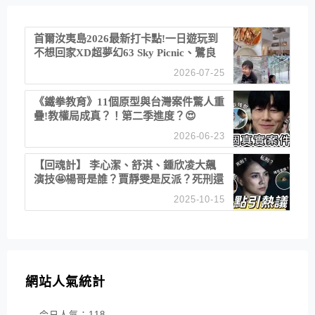
首爾汝夷島2026最新打卡點!一日遊玩到
不想回家XD超夢幻63 Sky Picnic、鷺良
津帝王蟹大餐、《淚之女王》拍攝地、漢
2026-07-25
江公園免費玩水
《鐵拳教育》11個原型與台灣案件驚人重
疊!教權局成真？！第二季進度？😍
2026-06-23
【回魂計】 李心潔、舒淇、鍾欣凌大飆
演技🤩楊哥是誰？賈靜雯是反派？死刑還
是私刑正義
2025-10-15
網站人氣統計
今日人氣：
118