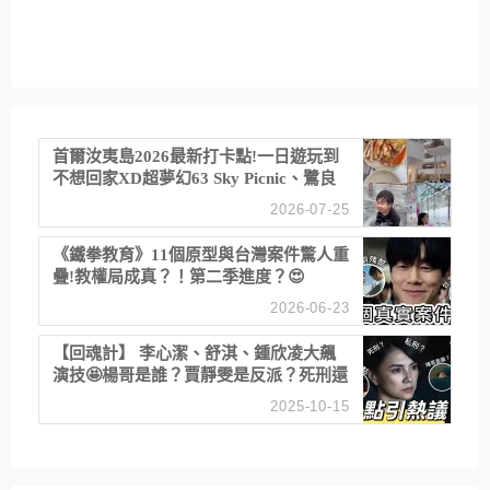
首爾汝夷島2026最新打卡點!一日遊玩到
不想回家XD超夢幻63 Sky Picnic、鷺良
津帝王蟹大餐、《淚之女王》拍攝地、漢
2026-07-25
江公園免費玩水
《鐵拳教育》11個原型與台灣案件驚人重
疊!教權局成真？！第二季進度？😍
2026-06-23
【回魂計】 李心潔、舒淇、鍾欣凌大飆
演技🤩楊哥是誰？賈靜雯是反派？死刑還
是私刑正義
2025-10-15