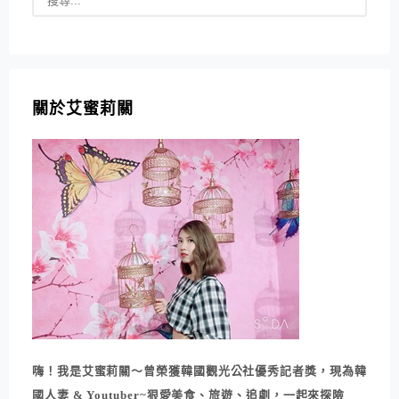
關於艾蜜莉關
嗨！我是艾蜜莉關～曾榮獲韓國觀光公社優秀記者獎，現為韓
國人妻 & Youtuber~狠愛美食、旅遊、追劇，一起來探險