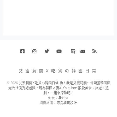
韓
Facebook
Instagram
Twitter
Youtube
國
Email
RSS
代
購
小
艾蜜莉關X吃貨の韓國日常
賣
場
© 2026
艾蜜莉關X吃貨の韓國日常 嗨！我是艾蜜莉關～曾榮獲韓國觀
光公社優秀記者獎，現為韓國人妻& Youtuber~狠愛美食、旅遊、追
劇，一起來探險吧！
佈景：
Jinsha
.
網頁維護：
阿腸網頁設計
.