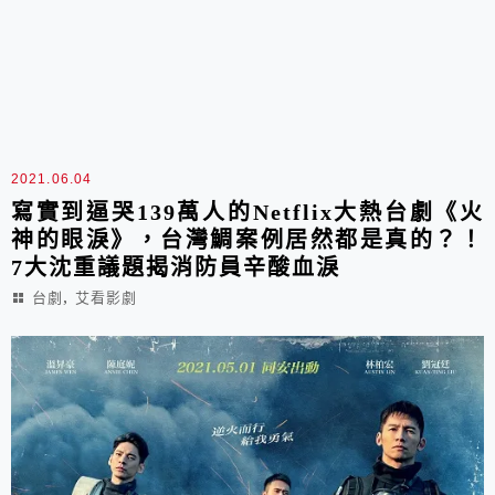
2021.06.04
寫實到逼哭139萬人的Netflix大熱台劇《火
神的眼淚》，台灣鯛案例居然都是真的？！
7大沈重議題揭消防員辛酸血淚
,
台劇
艾看影劇