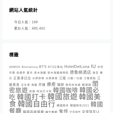
網站人氣統計
今日人氣：
199
累計人氣：
485,402
標籤
IU
HotelDelLuna
BTS
ANMOK
Bossanova
BTS公車站
中央
德魯納酒店
市場
佳甫亭
夏天
安木海邊
安木海邊咖啡街
放空
春
正東津日出
江陵
江
日
水原排骨
水原美食
江陵一日遊
江陵景點
閨
療癒
陵美食
炸雞
糖餅
注文津
海邊
跨年好去處
鏡浦湖
密旅遊
韓國咖啡
韓國必
防彈
阿米打卡地
韓國旅遊
韓國打卡
韓國美
吃
韓國自由行
食
韓國
韓國跨年
韓國跨年2021
餐廳
鬼怪
호텔델루나
韓國高級餐廳
韓牛餐廳
안목해변