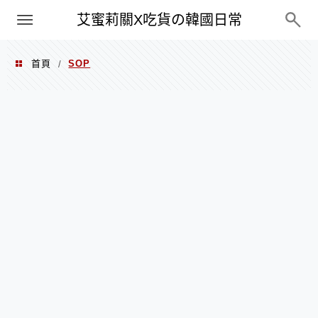
PXN
艾蜜莉關X吃貨の韓國日常
首頁
SOP
/
SOP