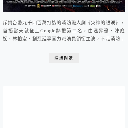
斥資台幣九千四百萬打造的消防職人劇《火神的眼淚》，
首播當天就登上Google熱搜第二名，由溫昇豪、陳庭
妮、林柏宏、劉冠廷等實力派演員領銜主演，不走消防劇
常見的英雄片路線，沒有高潮迭起的狗血劇情，而是真實
呈現打火英雄們的日常、揭開他們不為人知的心酸血淚及
繼續閱讀
困境，宛如《機智的醫生生活》消防版，帶出PTSD創傷
症候群、工作與家庭的抉擇、消防資源匱乏、消防家屬的
痛楚、基層的悲哀、同性戀不被認同、不尊重專業、...