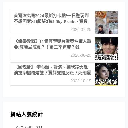
首爾汝夷島2026最新打卡點!一日遊玩到
不想回家XD超夢幻63 Sky Picnic、鷺良
津帝王蟹大餐、《淚之女王》拍攝地、漢
2026-07-25
江公園免費玩水
《鐵拳教育》11個原型與台灣案件驚人重
疊!教權局成真？！第二季進度？😍
2026-06-23
【回魂計】 李心潔、舒淇、鍾欣凌大飆
演技🤩楊哥是誰？賈靜雯是反派？死刑還
是私刑正義
2025-10-15
網站人氣統計
今日人氣：
233