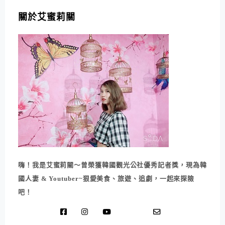
關於艾蜜莉關
嗨！我是艾蜜莉關～曾榮獲韓國觀光公社優秀記者獎，現為韓
國人妻 & Youtuber~狠愛美食、旅遊、追劇，一起來探險
吧！