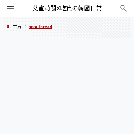
PXN
艾蜜莉關X吃貨の韓國日常
首頁
seoulbread
/
seoulbread