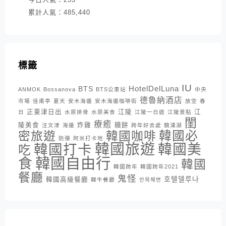
累計人氣：
485,440
標籤
IU
HotelDelLuna
BTS
ANMOK
Bossanova
BTS公車站
中央
德魯納酒店
市場
佳甫亭
夏天
安木海邊
安木海邊咖啡街
放空
春
正東津日出
江陵
江
日
水原排骨
水原美食
江陵一日遊
江陵景點
閨
療癒
陵美食
炸雞
糖餅
注文津
海邊
跨年好去處
鏡浦湖
密旅遊
韓國咖啡
韓國必
防彈
阿米打卡地
韓國旅遊
韓國打卡
韓國美
吃
韓國自由行
食
韓國
韓國跨年
韓國跨年2021
餐廳
鬼怪
호텔델루나
韓國高級餐廳
韓牛餐廳
안목해변