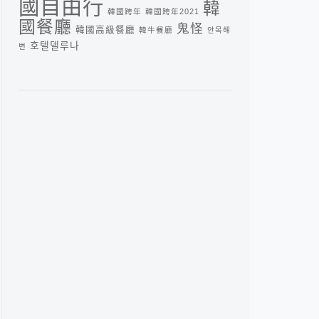
國自由行
韓
韓國跨年
韓國跨年2021
國餐廳
鬼怪
韓國高級餐廳
韓牛餐廳
안목해
호텔델루나
변