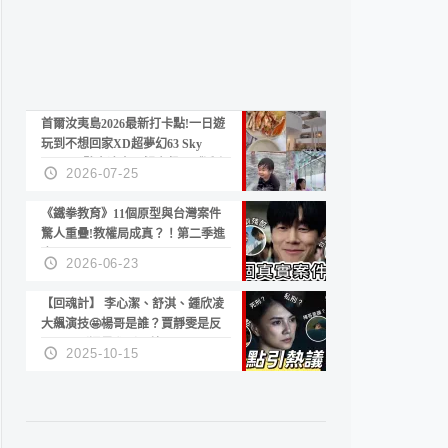
首爾汝夷島2026最新打卡點!一日遊
玩到不想回家XD超夢幻63 Sky
Picnic、鷺良津帝王蟹大餐、《淚之
2026-07-25
女王》拍攝地、漢江公園免費玩水
《鐵拳教育》11個原型與台灣案件
驚人重疊!教權局成真？！第二季進
度？😍
2026-06-23
【回魂計】 李心潔、舒淇、鍾欣凌
大飆演技🤩楊哥是誰？賈靜雯是反
派？死刑還是私刑正義
2025-10-15