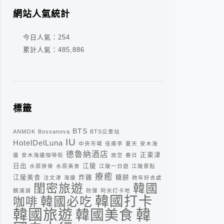
網站人氣統計
今日人氣：
254
累計人氣：
485,886
標籤
BTS
ANMOK
Bossanova
BTS公車站
IU
HotelDelLuna
中央市場
佳甫亭
夏天
安木海
德魯納酒店
正東津
邊
安木海邊咖啡街
放空
春日
日出
江陵
水原排骨
水原美食
江陵一日遊
江陵景點
療癒
江陵美食
炸雞
糖餅
注文津
海邊
跨年好去處
閨密旅遊
韓國
鏡浦湖
防彈
阿米打卡地
韓國打卡
咖啡
韓國必吃
韓
韓國旅遊
韓國美食