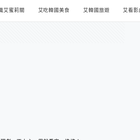
識艾蜜莉關
艾吃韓國美食
艾韓國旅遊
艾看影