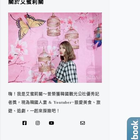
關於艾蜜莉關
嗨！我是艾蜜莉關～曾榮獲韓國觀光公社優秀記
者獎，現為韓國人妻 & Youtuber~狠愛美食、旅
遊、追劇，一起來探險吧！