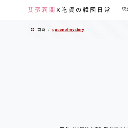
PXN
艾蜜莉關
X吃貨の韓國日常
認
首頁
queenofmystery
/
queenofmystery