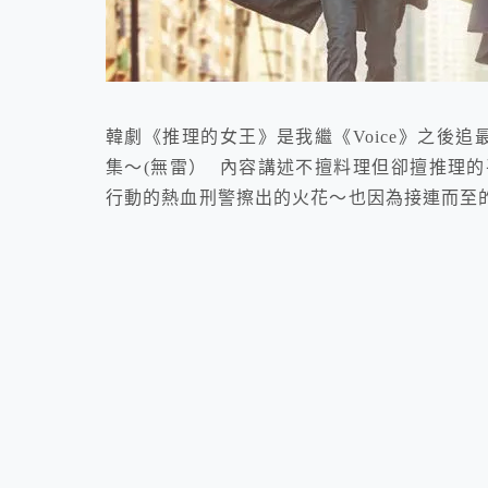
韓劇《推理的女王》是我繼《Voice》之後
集～(無雷） 內容講述不擅料理但卻擅推理
行動的熱血刑警擦出的火花～也因為接連而至