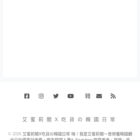
韓
Facebook
Instagram
Twitter
Youtube
國
Email
RSS
代
購
小
艾蜜莉關X吃貨の韓國日常
賣
場
© 2026
艾蜜莉關X吃貨の韓國日常 嗨！我是艾蜜莉關～曾榮獲韓國觀
光公社優秀記者獎，現為韓國人妻& Youtuber~狠愛美食、旅遊、追