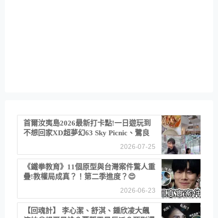
首爾汝夷島2026最新打卡點!一日遊玩到
不想回家XD超夢幻63 Sky Picnic、鷺良
津帝王蟹大餐、《淚之女王》拍攝地、漢
2026-07-25
江公園免費玩水
《鐵拳教育》11個原型與台灣案件驚人重
疊!教權局成真？！第二季進度？😍
2026-06-23
【回魂計】 李心潔、舒淇、鍾欣凌大飆