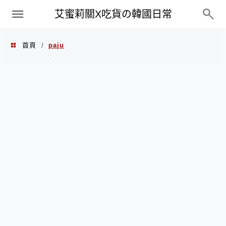
PXN
艾蜜莉關X吃貨の韓國日常
首頁
paju
/
paju