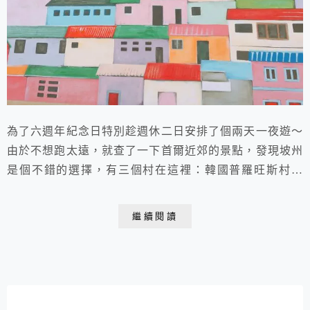
為了六週年紀念日特別趁週休二日安排了個兩天一夜遊～
由於不想跑太遠，就查了一下首爾近郊的景點，發現坡州
是個不錯的選擇，有三個村在這裡：韓國普羅旺斯村、
Heyri藝術村跟英語村，不過光是普羅旺斯村跟Heyri村就
有超多點跟餐廳可以逛了，不想行程排太滿，所以只挑這
繼續閱讀
兩個景點去玩囉！ https://youtu.be/J7_j822a-90 行程安
排： Day1:下午出發- 普羅旺斯村四處拍拍 ☕️Prov...