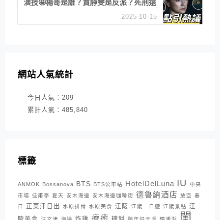
演技🤩楊哥是誰？賈靜雯是反派？死刑還
是私刑正義
2025-10-15
網站人氣統計
今日人氣：
209
累計人氣：
485,840
標籤
IU
HotelDelLuna
BTS
ANMOK
Bossanova
BTS公車站
中央
德魯納酒店
市場
佳甫亭
夏天
安木海邊
安木海邊咖啡街
放空
春
正東津日出
江陵
江
日
水原排骨
水原美食
江陵一日遊
江陵景點
閨
療癒
陵美食
炸雞
糖餅
注文津
海邊
跨年好去處
鏡浦湖