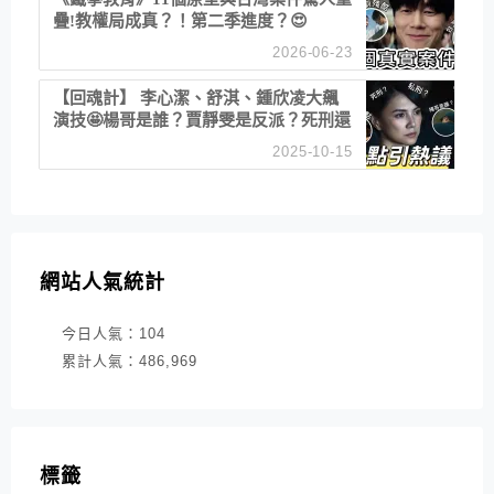
疊!教權局成真？！第二季進度？😍
2026-06-23
【回魂計】 李心潔、舒淇、鍾欣凌大飆
演技🤩楊哥是誰？賈靜雯是反派？死刑還
是私刑正義
2025-10-15
網站人氣統計
今日人氣：
104
累計人氣：
486,969
標籤