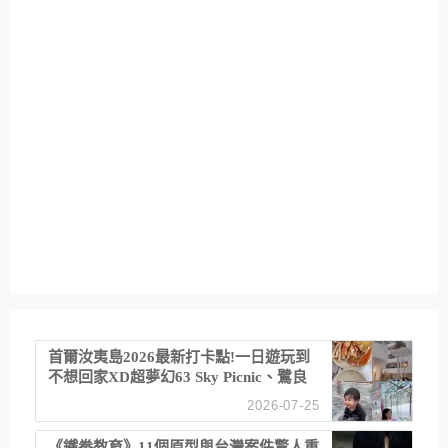
首爾汝夷島2026最新打卡點!一日遊玩到
不想回家XD超夢幻63 Sky Picnic、鷺良
津帝王蟹大餐、《淚之女王》拍攝地、漢
2026-07-25
江公園免費玩水
《鐵拳教育》11個原型與台灣案件驚人重