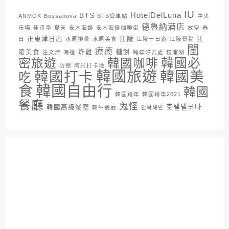
IU
HotelDelLuna
BTS
ANMOK
Bossanova
BTS公車站
中央
德魯納酒店
市場
佳甫亭
夏天
安木海邊
安木海邊咖啡街
放空
春
正東津日出
江陵
江
日
水原排骨
水原美食
江陵一日遊
江陵景點
閨
療癒
陵美食
炸雞
糖餅
注文津
海邊
跨年好去處
鏡浦湖
密旅遊
韓國咖啡
韓國必
防彈
阿米打卡地
韓國旅遊
韓國打卡
韓國美
吃
韓國自由行
食
韓國
韓國跨年
韓國跨年2021
餐廳
鬼怪
호텔델루나
韓國高級餐廳
韓牛餐廳
안목해변