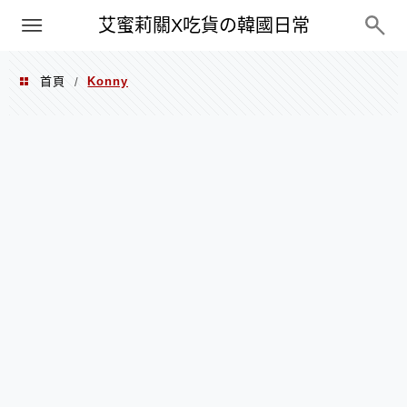
PXN
艾蜜莉關X吃貨の韓國日常
首頁
Konny
/
Konny