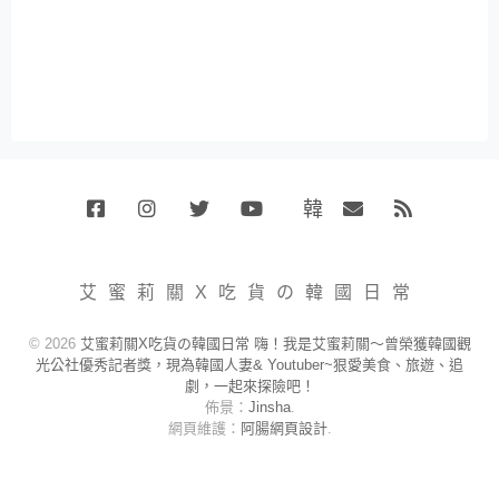
韓
Facebook
Instagram
Twitter
Youtube
國
Email
RSS
代
購
小
艾蜜莉關X吃貨の韓國日常
賣
場
© 2026
艾蜜莉關X吃貨の韓國日常 嗨！我是艾蜜莉關～曾榮獲韓國觀
光公社優秀記者獎，現為韓國人妻& Youtuber~狠愛美食、旅遊、追
劇，一起來探險吧！
佈景：
Jinsha
.
網頁維護：
阿腸網頁設計
.