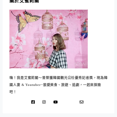
關於艾蜜莉關
嗨！我是艾蜜莉關～曾榮獲韓國觀光公社優秀記者獎，現為韓
國人妻 & Youtuber~狠愛美食、旅遊、追劇，一起來探險
吧！