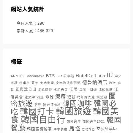
網站人氣統計
今日人氣：
298
累計人氣：
486,329
標籤
IU
HotelDelLuna
BTS
ANMOK
Bossanova
BTS公車站
中央
德魯納酒店
市場
佳甫亭
夏天
安木海邊
安木海邊咖啡街
放空
春
正東津日出
江陵
江
日
水原排骨
水原美食
江陵一日遊
江陵景點
閨
療癒
陵美食
炸雞
糖餅
注文津
海邊
跨年好去處
鏡浦湖
密旅遊
韓國咖啡
韓國必
防彈
阿米打卡地
韓國旅遊
韓國打卡
韓國美
吃
韓國自由行
食
韓國
韓國跨年
韓國跨年2021
餐廳
鬼怪
호텔델루나
韓國高級餐廳
韓牛餐廳
안목해변