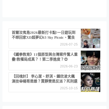
首爾汝夷島2026最新打卡點!一日遊玩到
不想回家XD超夢幻63 Sky Picnic、鷺良
津帝王蟹大餐、《淚之女王》拍攝地、漢
2026-07-25
江公園免費玩水
《鐵拳教育》11個原型與台灣案件驚人重
疊!教權局成真？！第二季進度？😍
2026-06-23
【回魂計】 李心潔、舒淇、鍾欣凌大飆
演技🤩楊哥是誰？賈靜雯是反派？死刑還
是私刑正義
2025-10-15