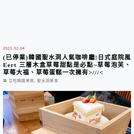
2021.02.04
(已停業)韓國聖水洞人氣咖啡廳!日式庭院風
Eert 三層木盒草莓甜點是必點~草莓泡芙、
草莓大福、草莓蛋糕一次擁有>///<
,
艾吃韓國美食
聖水洞美食