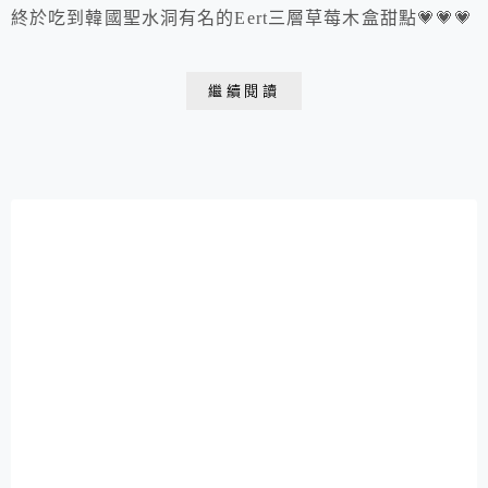
終於吃到韓國聖水洞有名的Eert三層草莓木盒甜點💗💗💗
繼續閱讀