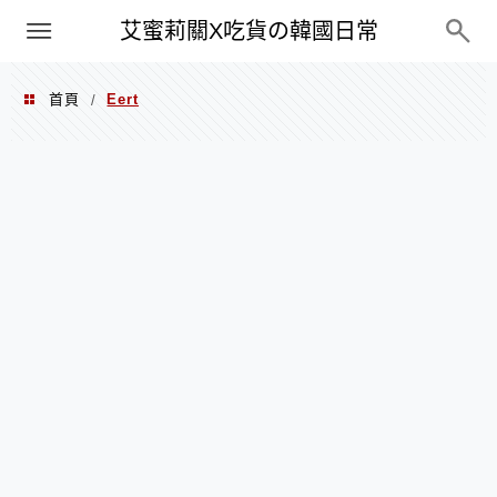
PXN
艾蜜莉關X吃貨の韓國日常
首頁
Eert
/
Eert