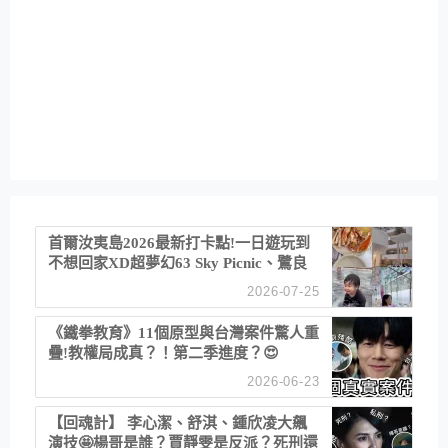
首爾汝夷島2026最新打卡點!一日遊玩到
不想回家XD超夢幻63 Sky Picnic、鷺良
津帝王蟹大餐、《淚之女王》拍攝地、漢
2026-07-25
江公園免費玩水
《鐵拳教育》11個原型與台灣案件驚人重
疊!教權局成真？！第二季進度？😍
2026-06-23
【回魂計】 李心潔、舒淇、鍾欣凌大飆
演技🤩楊哥是誰？賈靜雯是反派？死刑還