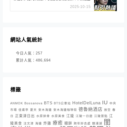
是私刑正義
2025-10-15
網站人氣統計
今日人氣：
257
累計人氣：
486,694
標籤
IU
HotelDelLuna
BTS
ANMOK
Bossanova
BTS公車站
中央
德魯納酒店
市場
佳甫亭
夏天
安木海邊
安木海邊咖啡街
放空
春
正東津日出
江陵
江
日
水原排骨
水原美食
江陵一日遊
江陵景點
閨
療癒
陵美食
炸雞
糖餅
注文津
海邊
跨年好去處
鏡浦湖