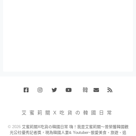
韓
Facebook
Instagram
Twitter
Youtube
國
Email
RSS
代
購
小
艾蜜莉關X吃貨の韓國日常
賣
場
© 2026
艾蜜莉關X吃貨の韓國日常 嗨！我是艾蜜莉關～曾榮獲韓國觀
光公社優秀記者獎，現為韓國人妻& Youtuber~狠愛美食、旅遊、追