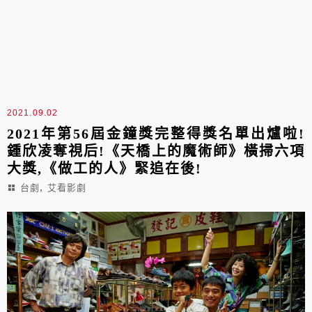
2021.09.02
2021年第56屆金鐘獎完整得獎名單出爐啦!
鍾欣凌奪視后!《天橋上的魔術師》橫掃六項
大獎,《做工的人》緊追在後!
,
台劇
艾看影劇