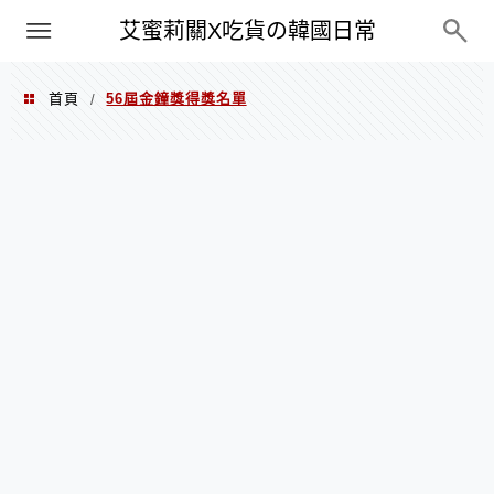
PXN
艾蜜莉關X吃貨の韓國日常
首頁
56屆金鐘獎得獎名單
/
56屆金鐘獎得獎名單