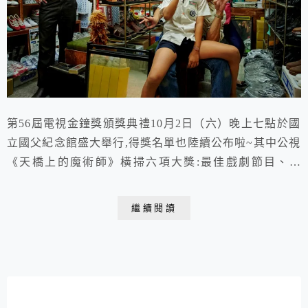
第56屆電視金鐘獎頒獎典禮10月2日（六）晚上七點於國
立國父紀念館盛大舉行,得獎名單也陸續公布啦~其中公視
《天橋上的魔術師》橫掃六項大獎:最佳戲劇節目、導
演、燈光、攝影、美術設計、最具潛力新人獎可說是最大
贏家!
繼續閱讀