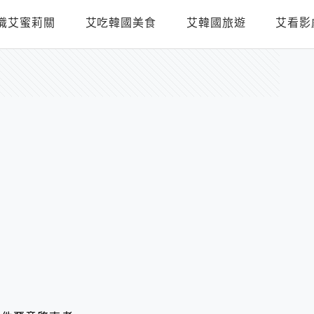
識艾蜜莉關
艾吃韓國美食
艾韓國旅遊
艾看影