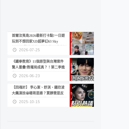
首爾汝夷島2026最新打卡點!一日遊
玩到不想回家XD超夢幻63 Sky
Picnic、鷺良津帝王蟹大餐、《淚之
2026-07-25
女王》拍攝地、漢江公園免費玩水
《鐵拳教育》11個原型與台灣案件
驚人重疊!教權局成真？！第二季進
度？😍
2026-06-23
【回魂計】 李心潔、舒淇、鍾欣凌
大飆演技🤩楊哥是誰？賈靜雯是反
派？死刑還是私刑正義
2025-10-15