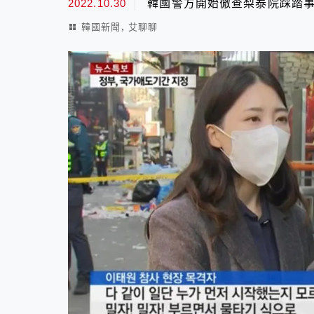
2022.10.30
韓國警方開始徹查梨泰院踩踏
,
韓國新聞
艾聊聊