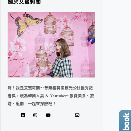
關於艾蜜莉關
嗨！我是艾蜜莉關～曾榮獲韓國觀光公社優秀記
者獎，現為韓國人妻 & Youtuber~狠愛美食、旅
遊、追劇，一起來探險吧！