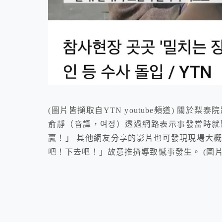
(圖片皆擷取自YTN youtube頻道) 關
俞靜（音譯，여정）透過網路表示事發當時就
贏！」 其他網友分享的影片也可發現現場大
吧！下去吧！」故意推擠導致憾事發生。 (圖片皆擷