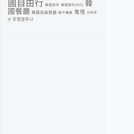
國自由行
韓
韓國跨年
韓國跨年2021
國餐廳
鬼怪
韓國高級餐廳
韓牛餐廳
안목해
호텔델루나
변