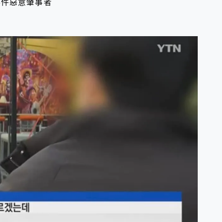
事件惡意肇事者