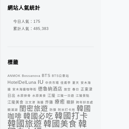
網站人氣統計
今日人氣：
175
累計人氣：
485,383
標籤
BTS
ANMOK
Bossanova
BTS公車站
IU
HotelDelLuna
中央市場
佳甫亭
夏天
安木海
德魯納酒店
正東津
邊
安木海邊咖啡街
放空
春日
日出
江陵
水原排骨
水原美食
江陵一日遊
江陵景點
療癒
江陵美食
炸雞
糖餅
注文津
海邊
跨年好去處
閨密旅遊
韓國
鏡浦湖
防彈
阿米打卡地
韓國打卡
咖啡
韓國必吃
韓
韓國旅遊
韓國美食