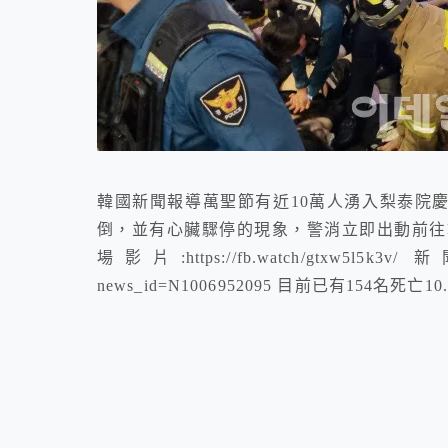
韓國新聞報導萬聖節有近10萬人湧入梨泰院慶
倒，並有心臟驟停的現象，警消立即出動前往救
場影片:https://fb.watch/gtxw5l5k3v/ 新聞連
news_id=N1006952095 目前已有154名死亡10..