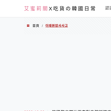
PXN
艾蜜莉關
X吃貨の韓國日常
認
首頁
이태원압사사고
/
이태원압사사고