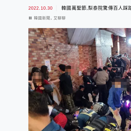
2022.10.30
韓國萬聖節,梨泰院驚傳百人踩
,
韓國新聞
艾聊聊