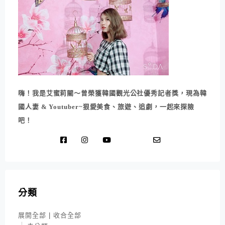
嗨！我是艾蜜莉關～曾榮獲韓國觀光公社優秀記者獎，現為韓
國人妻 & Youtuber~狠愛美食、旅遊、追劇，一起來探險
吧！
分類
展開全部
|
收合全部