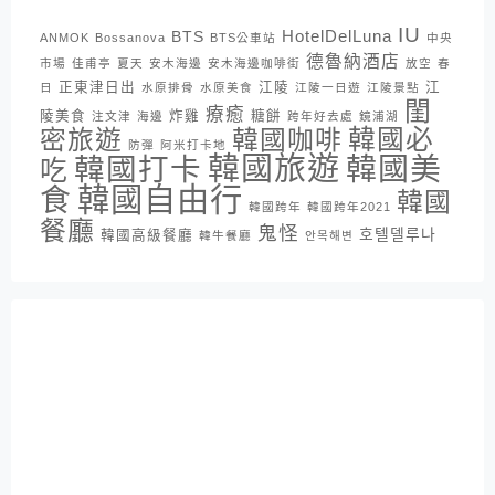
IU
HotelDelLuna
BTS
ANMOK
Bossanova
BTS公車站
中央
德魯納酒店
市場
佳甫亭
夏天
安木海邊
安木海邊咖啡街
放空
春
正東津日出
江陵
江
日
水原排骨
水原美食
江陵一日遊
江陵景點
閨
療癒
陵美食
炸雞
糖餅
注文津
海邊
跨年好去處
鏡浦湖
密旅遊
韓國咖啡
韓國必
防彈
阿米打卡地
韓國旅遊
韓國打卡
韓國美
吃
韓國自由行
食
韓國
韓國跨年
韓國跨年2021
餐廳
鬼怪
호텔델루나
韓國高級餐廳
韓牛餐廳
안목해변