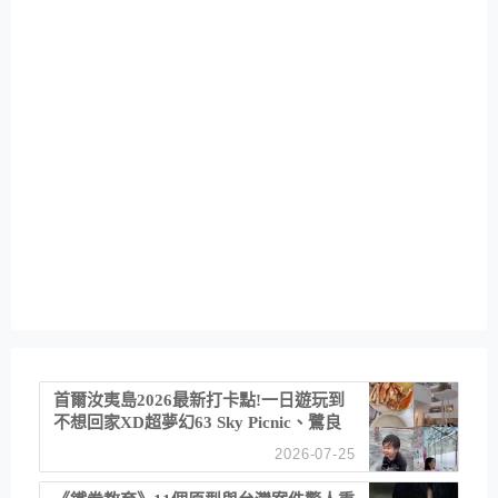
首爾汝夷島2026最新打卡點!一日遊玩到
不想回家XD超夢幻63 Sky Picnic、鷺良
津帝王蟹大餐、《淚之女王》拍攝地、漢
2026-07-25
江公園免費玩水