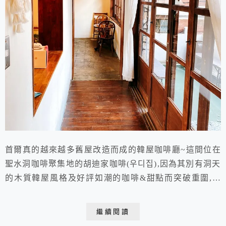
首爾真的越來越多舊屋改造而成的韓屋咖啡廳~這間位在
聖水洞咖啡聚集地的胡迪家咖啡(우디집),因為其別有洞天
的木質韓屋風格及好評如潮的咖啡&甜點而突破重圍,成
為SNS上超熱門的咖啡廳!甚至還在江南開了分店~
繼續閱讀