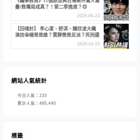
《鐵拳教育》11個原型與台灣案件驚人重
疊!教權局成真？！第二季進度？😍
2026-06-23
【回魂計】 李心潔、舒淇、鍾欣凌大飆
演技🤩楊哥是誰？賈靜雯是反派？死刑還
是私刑正義
2025-10-15
網站人氣統計
今日人氣：
233
累計人氣：
485,440
標籤