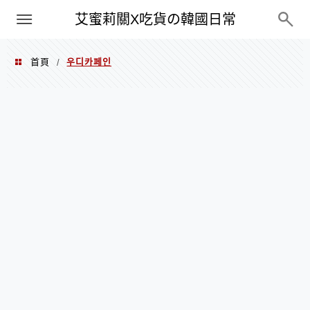
PXN
艾蜜莉關X吃貨の韓國日常
首頁
우디카페인
/
우디카페인